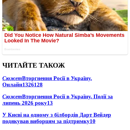
ЧИТАЙТЕ ТАКОЖ
Сюжет
Вторгнення Росії в Україну.
Онлайн
1326
128
Сюжет
Вторгнення Росії в Україну. Події за
липень 2026 року
13
У Києві на одному з білбордів Дарт Вейдер
подякував виборцям за підтримку
10