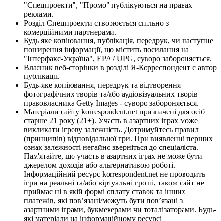
"Спецпроекти", "Промо" публікуються на правах
реклами.
Розділ Спецпроекти створюється спільно з
комерційними партнерами.
Будь яке копіювання, публікація, передрук, чи наступне
поширення інформації, що містить посилання на
"Інтерфакс-Україна", EPA / UPG, суворо забороняється.
Власник веб-сторінки в розділі Я-Корреспондент є автор
публікації.
Будь-яке копіювання, передрук та відтворення
фотографічних творів та/або аудіовізуальних творів
правовласника Getty Images - суворо забороняється.
Матеріали сайту korrespondent.net призначені для осіб
старше 21 року (21+). Участь в азартних іграх може
викликати ігрову залежність. Дотримуйтесь правил
(принципів) відповідальної гри. При виявленні перших
ознак залежності негайно зверніться до спеціаліста.
Пам'ятайте, що участь в азартних іграх не може бути
джерелом доходів або альтернативою роботі.
Інформаційний ресурс korrespondent.net не проводить
ігри на реальні та/або віртуальні гроші, також сайт не
приймає ні в якій формі оплату ставок та інших
платежів, які пов’язані/можуть бути пов’язані з
азартними іграми, букмекерами чи тоталізаторами. Будь-
які матеріали на інформаційному ресурсі