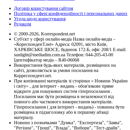
Договір користування сайтом
Політика у сфері конфіденційності і персональних даних
Угода щодо користування
Редакція
© 2000-2026, Korrespondent.net
Суб'єкт у сфері онлайн-медіа Назва онлайн-медіа –
«КореспонденТ.net» Адреса: 02091, місто Київ,
ХАРКІВСЬКЕ ШОСЕ, будинок 172-Б, офіс 208/1 E-mail:
sunlight@mediadim.com.ua
Телефон: 044-205-43-00
Ідентифікатор медіа – R40-06068
Використання будь-яких матеріалів, розміщених на
сайті, дозволяється за умови посилання на
Корреспондент.net.
При копіюванні матеріалів зі сторінки « Новини України
і світу» , для інтернет - видань - обов'язкове пряме
відкрите для пошукових систем гіперпосилання .
Посилання має бути розміщена в незалежності від
повного або часткового використання матеріалів.
Гіперпосилання ( для інтернет - видань) - повинна бути
розміщена в підзаголовку або в першому абзаці
матеріалу.
Новини з позначками "Думка", "Експертиза", "Заява",
"Регіони", "Гроші", "Влада", "Вибори", "Тест-драйв",