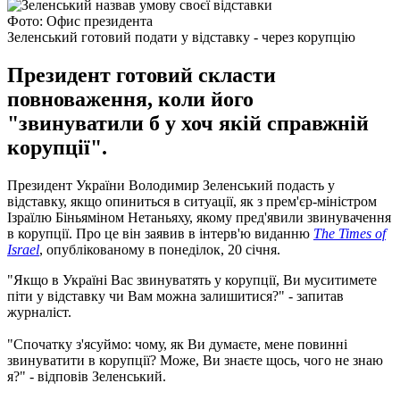
Фото: Офис президента
Зеленський готовий подати у відставку - через корупцію
Президент готовий скласти
повноваження, коли його
"звинуватили б у хоч якій справжній
корупції".
Президент України Володимир Зеленський подасть у
відставку, якщо опиниться в ситуації, як з прем'єр-міністром
Ізраїлю Біньяміном Нетаньяху, якому пред'явили звинувачення
в корупції. Про це він заявив в інтерв'ю виданню
The Times of
Israel
, опублікованому в понеділок, 20 січня.
"Якщо в Україні Вас звинуватять у корупції, Ви муситимете
піти у відставку чи Вам можна залишитися?" - запитав
журналіст.
"Спочатку з'ясуймо: чому, як Ви думаєте, мене повинні
звинуватити в корупції? Може, Ви знаєте щось, чого не знаю
я?" - відповів Зеленський.