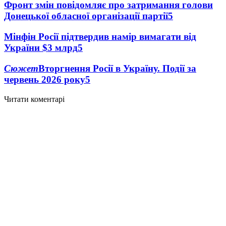
Фронт змін повідомляє про затримання голови
Донецької обласної організації партії
5
Мінфін Росії підтвердив намір вимагати від
України $3 млрд
5
Сюжет
Вторгнення Росії в Україну. Події за
червень 2026 року
5
Читати коментарі