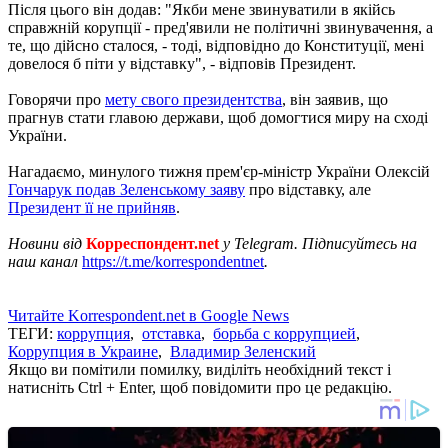
Після цього він додав: "Якби мене звинуватили в якійсь
справжній корупції - пред'явили не політичні звинувачення, а
те, що дійсно сталося, - тоді, відповідно до Конституції, мені
довелося б піти у відставку", - відповів Президент.
Говорячи про
мету свого президентства
, він заявив, що
прагнув стати главою держави, щоб домогтися миру на сході
України.
Нагадаємо, минулого тижня прем'єр-міністр України Олексій
Гончарук подав Зеленському заяву
про відставку, але
Президент її не прийняв
.
Новини від
Корреспондент.net
у Telegram. Підписуйтесь на
наш канал
https://t.me/korrespondentnet
.
Читайте Korrespondent.net в Google News
ТЕГИ:
коррупция
,
отставка
,
борьба с коррупцией
,
Коррупция в Украине
,
Владимир Зеленский
Якщо ви помітили помилку, виділіть необхідний текст і
натисніть Ctrl + Enter, щоб повідомити про це редакцію.