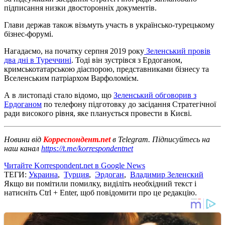
підписання низки двосторонніх документів.
Глави держав також візьмуть участь в українсько-турецькому
бізнес-форумі.
Нагадаємо, на початку серпня 2019 року
Зеленський провів
два дні в Туреччині
. Тоді він зустрівся з Ердоганом,
кримськотатарською діаспорою, представниками бізнесу та
Вселенським патріархом Варфоломієм.
А в листопаді стало відомо, що
Зеленський обговорив з
Ердоганом
по телефону підготовку до засідання Стратегічної
ради високого рівня, яке планується провести в Києві.
Новини від
Корреспондент.net
в Telegram. Підписуйтесь на
наш канал
https://t.me/korrespondentnet
Читайте Korrespondent.net в Google News
ТЕГИ:
Украина
,
Турция
,
Эрдоган
,
Владимир Зеленский
Якщо ви помітили помилку, виділіть необхідний текст і
натисніть Ctrl + Enter, щоб повідомити про це редакцію.