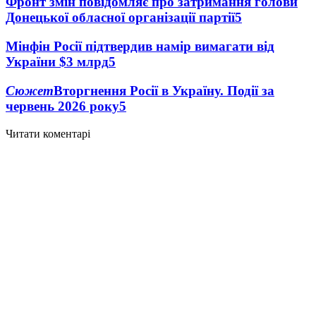
Фронт змін повідомляє про затримання голови
Донецької обласної організації партії
5
Мінфін Росії підтвердив намір вимагати від
України $3 млрд
5
Сюжет
Вторгнення Росії в Україну. Події за
червень 2026 року
5
Читати коментарі