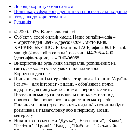
Договір користування сайтом
Політика у сфері конфіденційності і персональних даних
Угода щодо користування
Редакція
© 2000-2026, Korrespondent.net
Суб'єкт у сфері онлайн-медіа Назва онлайн-медіа –
«КореспонденТ.net» Адреса: 02091, місто Київ,
ХАРКІВСЬКЕ ШОСЕ, будинок 172-Б, офіс 208/1 E-mail:
sunlight@mediadim.com.ua
Телефон: 044-205-43-00
Ідентифікатор медіа – R40-06068
Використання будь-яких матеріалів, розміщених на
сайті, дозволяється за умови посилання на
Корреспондент.net.
При копіюванні матеріалів зі сторінки « Новини України
і світу» , для інтернет - видань - обов'язкове пряме
відкрите для пошукових систем гіперпосилання .
Посилання має бути розміщена в незалежності від
повного або часткового використання матеріалів.
Гіперпосилання ( для інтернет - видань) - повинна бути
розміщена в підзаголовку або в першому абзаці
матеріалу.
Новини з позначками "Думка", "Експертиза", "Заява",
"Регіони", "Гроші", "Влада", "Вибори", "Тест-драйв",