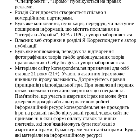
"Спецпроекти", "Промо" публікуються на правах
реклами.
Розділ Спецпроекти створюється спільно з
комерційними партнерами.
Будь яке копіювання, публікація, передрук, чи наступне
поширення інформації, що містить посилання на
"Інтерфакс-Україна", EPA / UPG, суворо забороняється.
Власник веб-сторінки в розділі Я-Корреспондент є автор
публікації.
Будь-яке копіювання, передрук та відтворення
фотографічних творів та/або аудіовізуальних творів
правовласника Getty Images - суворо забороняється.
Матеріали сайту korrespondent.net призначені для осіб
старше 21 року (21+). Участь в азартних іграх може
викликати ігрову залежність. Дотримуйтесь правил
(принципів) відповідальної гри. При виявленні перших
ознак залежності негайно зверніться до спеціаліста.
Пам'ятайте, що участь в азартних іграх не може бути
джерелом доходів або альтернативою роботі.
Інформаційний ресурс korrespondent.net не проводить
ігри на реальні та/або віртуальні гроші, також сайт не
приймає ні в якій формі оплату ставок та інших
платежів, які пов’язані/можуть бути пов’язані з
азартними іграми, букмекерами чи тоталізаторами. Будь-
які матеріали на інформаційному ресурсі