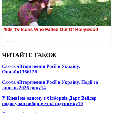
ЧИТАЙТЕ ТАКОЖ
Сюжет
Вторгнення Росії в Україну.
Онлайн
1366
128
Сюжет
Вторгнення Росії в Україну. Події за
липень 2026 року
14
У Києві на одному з білбордів Дарт Вейдер
подякував виборцям за підтримку
10