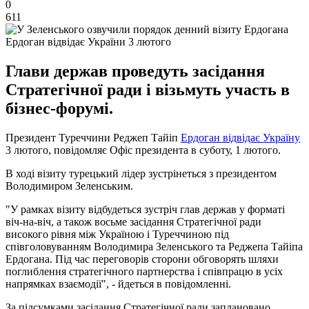
0
611
Ердоган відвідає України 3 лютого
Глави держав проведуть засідання
Стратегічної ради і візьмуть участь в
бізнес-форумі.
Президент Туреччини Реджеп Тайіп
Ердоган відвідає Україну
3 лютого, повідомляє Офіс президента в суботу, 1 лютого.
В ході візиту турецький лідер зустрінеться з президентом
Володимиром Зеленським.
"У рамках візиту відбудеться зустріч глав держав у форматі
віч-на-віч, а також восьме засідання Стратегічної ради
високого рівня між Україною і Туреччиною під
співголовуванням Володимира Зеленського та Реджепа Тайіпа
Ердогана. Під час переговорів сторони обговорять шляхи
поглиблення стратегічного партнерства і співпрацю в усіх
напрямках взаємодії", - йдеться в повідомленні.
За підсумками засідання Стратегічної ради заплановано