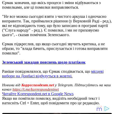
Єрмак зазначив, що якісь процеси і зміни відбуваються з
помилками, але ці помилки виправляються.
"Не все можна сьогодні взяти з чистого аркуша і одночасно
виправити. Так, приймалися рішення (у Верховній Раді - ред.),
які не відповідають тому, що було записано в програмі партії
("Слуга народу" - ред.). Є помилки, і ми не приховуємо
цього", - сказав помічник Зеленського.
Єрмак підкреслив, що якщо сьогодні звучить критика, а не
образи, то "влада бачить, прислухається і готова виправляти
помилки".
Зеленський зажадав пояснень щодо платіжок
Раніше повідомлялося, що Єрмак сподівається, що
місцеві
вибори на Донбасі відбудуться в жовтні.
Новини від
Корреспондент.net
у Telegram. Підписуйтесь на наш
канал
https://t.me/korrespondentnet
Читайте Korrespondent.net в Google News
Якщо ви помітили помилку, виділіть необхідний текст і
натисніть Ctrl + Enter, щоб повідомити про це редакцію.