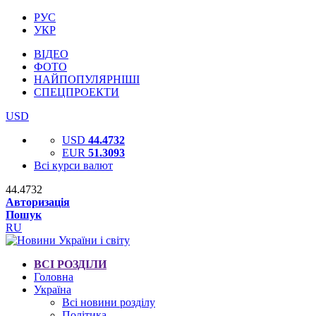
РУС
УКР
ВІДЕО
ФОТО
НАЙПОПУЛЯРНІШІ
СПЕЦПРОЕКТИ
USD
USD
44.4732
EUR
51.3093
Всі курси валют
44.4732
Авторизація
Пошук
RU
ВСІ РОЗДІЛИ
Головна
Україна
Всі новини розділу
Політика