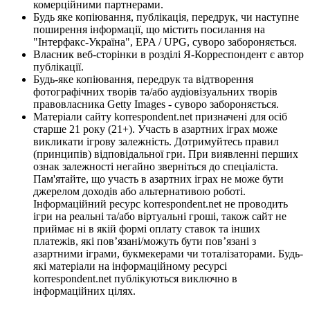
комерційними партнерами.
Будь яке копіювання, публікація, передрук, чи наступне
поширення інформації, що містить посилання на
"Інтерфакс-Україна", EPA / UPG, суворо забороняється.
Власник веб-сторінки в розділі Я-Корреспондент є автор
публікації.
Будь-яке копіювання, передрук та відтворення
фотографічних творів та/або аудіовізуальних творів
правовласника Getty Images - суворо забороняється.
Матеріали сайту korrespondent.net призначені для осіб
старше 21 року (21+). Участь в азартних іграх може
викликати ігрову залежність. Дотримуйтесь правил
(принципів) відповідальної гри. При виявленні перших
ознак залежності негайно зверніться до спеціаліста.
Пам'ятайте, що участь в азартних іграх не може бути
джерелом доходів або альтернативою роботі.
Інформаційний ресурс korrespondent.net не проводить
ігри на реальні та/або віртуальні гроші, також сайт не
приймає ні в якій формі оплату ставок та інших
платежів, які пов’язані/можуть бути пов’язані з
азартними іграми, букмекерами чи тоталізаторами. Будь-
які матеріали на інформаційному ресурсі
korrespondent.net публікуються виключно в
інформаційних цілях.