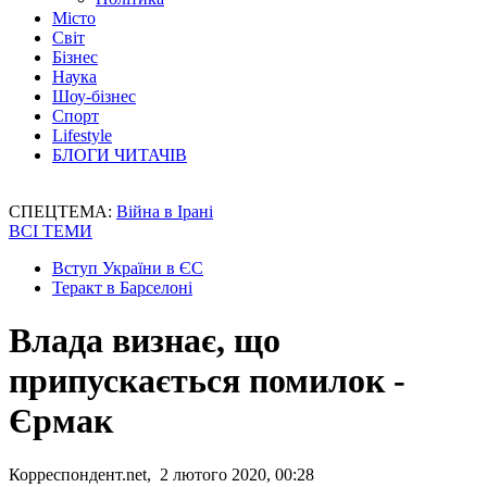
Місто
Світ
Бізнес
Наука
Шоу-бізнес
Спорт
Lifestyle
БЛОГИ ЧИТАЧІВ
СПЕЦТЕМА:
Війна в Ірані
ВСІ ТЕМИ
Вступ України в ЄС
Теракт в Барселоні
Влада визнає, що
припускається помилок -
Єрмак
Корреспондент.net, 2 лютого 2020, 00:28