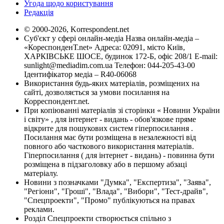
Угода щодо користування
Редакція
© 2000-2026, Korrespondent.net
Суб'єкт у сфері онлайн-медіа Назва онлайн-медіа –
«КореспонденТ.net» Адреса: 02091, місто Київ,
ХАРКІВСЬКЕ ШОСЕ, будинок 172-Б, офіс 208/1 E-mail:
sunlight@mediadim.com.ua
Телефон: 044-205-43-00
Ідентифікатор медіа – R40-06068
Використання будь-яких матеріалів, розміщених на
сайті, дозволяється за умови посилання на
Корреспондент.net.
При копіюванні матеріалів зі сторінки « Новини України
і світу» , для інтернет - видань - обов'язкове пряме
відкрите для пошукових систем гіперпосилання .
Посилання має бути розміщена в незалежності від
повного або часткового використання матеріалів.
Гіперпосилання ( для інтернет - видань) - повинна бути
розміщена в підзаголовку або в першому абзаці
матеріалу.
Новини з позначками "Думка", "Експертиза", "Заява",
"Регіони", "Гроші", "Влада", "Вибори", "Тест-драйв",
"Спецпроекти", "Промо" публікуються на правах
реклами.
Розділ Спецпроекти створюється спільно з