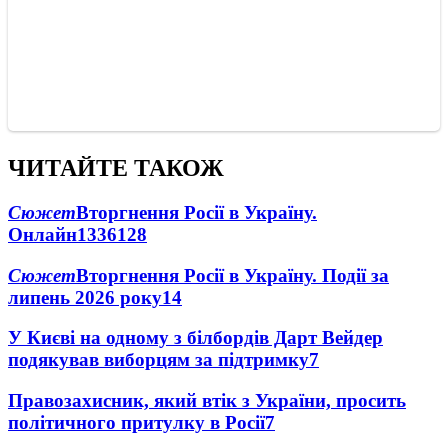
ЧИТАЙТЕ ТАКОЖ
Сюжет
Вторгнення Росії в Україну.
Онлайн
1336
128
Сюжет
Вторгнення Росії в Україну. Події за
липень 2026 року
14
У Києві на одному з білбордів Дарт Вейдер
подякував виборцям за підтримку
7
Правозахисник, який втік з України, просить
політичного притулку в Росії
7