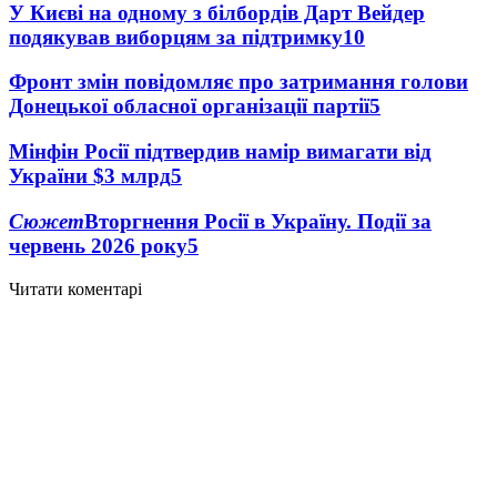
У Києві на одному з білбордів Дарт Вейдер
подякував виборцям за підтримку
10
Фронт змін повідомляє про затримання голови
Донецької обласної організації партії
5
Мінфін Росії підтвердив намір вимагати від
України $3 млрд
5
Сюжет
Вторгнення Росії в Україну. Події за
червень 2026 року
5
Читати коментарі