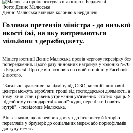
Фото: Денис Малюська
Денис Малюська відвідав колонію в Бердичеві
Головна претензія міністра - до низької
якості їжі, на яку витрачаються
мільйони з держбюджету.
Міністр юстиції Денис Малюська провів чергову перевірку без
попередження. Цього разу чиновник нагрянув у колонію №70
в Бердичеві. Про це він розповів на своїй сторінці у Facebook
2 лютого.
"Загальне враження: на відміну від СІЗО, колонії і виправні
центри можуть заробляти гроші від господарської діяльності, а
тому їхній стан і рівень утримання ув'язнених істотно кращі. У
підсобному господарстві колонії: кури, перепілки і навіть
нутрії", - повідомив Малюська.
Він зазначив, що перевірив доступ до Інтернету й історію
переглядів у браузері: до соціальних мереж або порнофільмів
доступу немає.