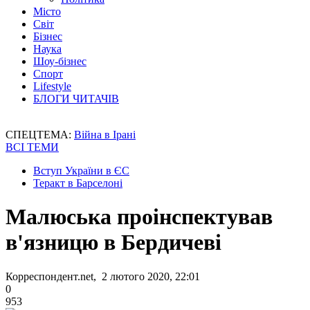
Місто
Світ
Бізнес
Наука
Шоу-бізнес
Спорт
Lifestyle
БЛОГИ ЧИТАЧІВ
СПЕЦТЕМА:
Війна в Ірані
ВСІ ТЕМИ
Вступ України в ЄС
Теракт в Барселоні
Малюська проінспектував
в'язницю в Бердичеві
Корреспондент.net, 2 лютого 2020, 22:01
0
953