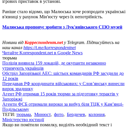
ігрових приставок в установі.
Раніше стало відомо, що Малюська хоче розпродати українські
в'язниці у рахунок Мін'юсту через їх непотрібність.
Малюська пропонує зробити з Лук'янівського СІЗО музей
Новини від
Корреспондент.net
у Telegram. Підписуйтесь на
наш канал
https://t.me/korrespondentnet
Читайте Korrespondent.net в Google News
тюрьма
Поліція виявила 159 локацій, де окупанти незаконно
утримують українців
Обстріл Запорізької АЕС: шістьох командирів РФ засудили до
12 років
Передавав РФ координати військових: у Слов’янську винесли
вирок зраднику
Агент РФ отримав 15 років тюрми за підготовку терактів у
Запоріжжі
Агенти ФСБ отримали вироки за вибух біля ТЦК у Кам’янці-
Подільському
ТЕГИ:
тюрьма
,
Минюст
,
фото
,
Бердичев
,
колония
,
Міністерство юстиції
Якщо ви помітили помилку, виділіть необхідний текст і