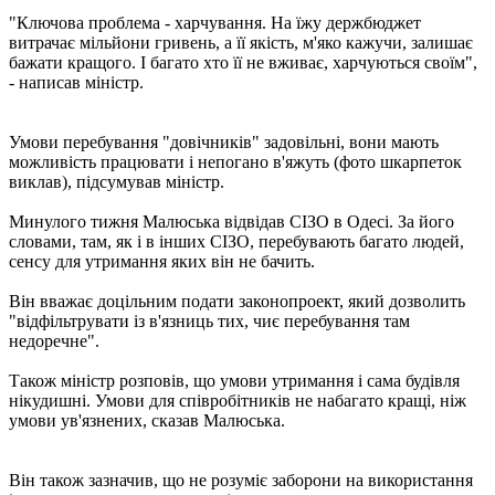
"Ключова проблема - харчування. На їжу держбюджет
витрачає мільйони гривень, а її якість, м'яко кажучи, залишає
бажати кращого. І багато хто її не вживає, харчуються своїм",
- написав міністр.
Умови перебування "довічників" задовільні, вони мають
можливість працювати і непогано в'яжуть (фото шкарпеток
виклав), підсумував міністр.
Минулого тижня Малюська відвідав СІЗО в Одесі. За його
словами, там, як і в інших СІЗО, перебувають багато людей,
сенсу для утримання яких він не бачить.
Він вважає доцільним подати законопроект, який дозволить
"відфільтрувати із в'язниць тих, чиє перебування там
недоречне".
Також міністр розповів, що умови утримання і сама будівля
нікудишні. Умови для співробітників не набагато кращі, ніж
умови ув'язнених, сказав Малюська.
Він також зазначив, що не розуміє заборони на використання