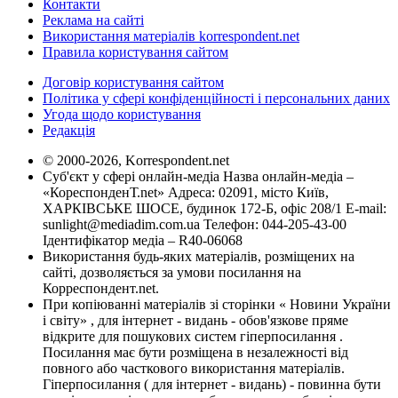
Контакти
Реклама на сайті
Використання матеріалів korrespondent.net
Правила користування сайтом
Договір користування сайтом
Політика у сфері конфіденційності і персональних даних
Угода щодо користування
Редакція
© 2000-2026, Korrespondent.net
Суб'єкт у сфері онлайн-медіа Назва онлайн-медіа –
«КореспонденТ.net» Адреса: 02091, місто Київ,
ХАРКІВСЬКЕ ШОСЕ, будинок 172-Б, офіс 208/1 E-mail:
sunlight@mediadim.com.ua
Телефон: 044-205-43-00
Ідентифікатор медіа – R40-06068
Використання будь-яких матеріалів, розміщених на
сайті, дозволяється за умови посилання на
Корреспондент.net.
При копіюванні матеріалів зі сторінки « Новини України
і світу» , для інтернет - видань - обов'язкове пряме
відкрите для пошукових систем гіперпосилання .
Посилання має бути розміщена в незалежності від
повного або часткового використання матеріалів.
Гіперпосилання ( для інтернет - видань) - повинна бути