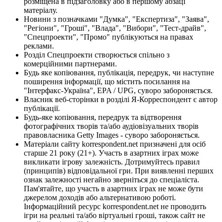
розміщена в підзаголовку або в першому абзаці
матеріалу.
Новини з позначками "Думка", "Експертиза", "Заява",
"Регіони", "Гроші", "Влада", "Вибори", "Тест-драйв",
"Спецпроекти", "Промо" публікуються на правах
реклами.
Розділ Спецпроекти створюється спільно з
комерційними партнерами.
Будь яке копіювання, публікація, передрук, чи наступне
поширення інформації, що містить посилання на
"Інтерфакс-Україна", EPA / UPG, суворо забороняється.
Власник веб-сторінки в розділі Я-Корреспондент є автор
публікації.
Будь-яке копіювання, передрук та відтворення
фотографічних творів та/або аудіовізуальних творів
правовласника Getty Images - суворо забороняється.
Матеріали сайту korrespondent.net призначені для осіб
старше 21 року (21+). Участь в азартних іграх може
викликати ігрову залежність. Дотримуйтесь правил
(принципів) відповідальної гри. При виявленні перших
ознак залежності негайно зверніться до спеціаліста.
Пам'ятайте, що участь в азартних іграх не може бути
джерелом доходів або альтернативою роботі.
Інформаційний ресурс korrespondent.net не проводить
ігри на реальні та/або віртуальні гроші, також сайт не