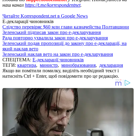
наш канал
https://t.me/korrespondentnet
.
Читайте Korrespondent.net в Google News
Е-декларації чиновників
Слідство перевіряє $60 млн глави казначейства Полтавщини
Зеленський підписав закон про е-декларування
Рада повторно ухвалила закон про е-декларування
Зеленський подав пропозиції до закону про е-декларації, на
який наклав вето
Зеленський наклав вето на закон про е-декларування
СПЕЦТЕМА:
Е-декларації чиновників
ТЕГИ:
квартира
,
министр
,
минобразования
,
декларация
Якщо ви помітили помилку, виділіть необхідний текст і
натисніть Ctrl + Enter, щоб повідомити про це редакцію.