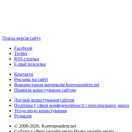
Повна версія сайту
Facebook
Twitter
RSS-стрічки
E-mail розсилка
Контакти
Реклама на сайті
Використання матеріалів korrespondent.net
Правила користування сайтом
Договір користування сайтом
Політика у сфері конфіденційності і персональних даних
Угода щодо користування
Редакція
© 2000-2026, Korrespondent.net
Суб'єкт у сфері онлайн-медіа Назва онлайн-медіа –