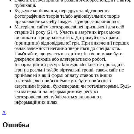
публікації.
Будь-яке копіювання, передрук та відтворення
фотографічних творів та/або аудіовізуальних творів
правовласника Getty Images - суворо забороняється.
Матеріали сайту korrespondent.net призначені для осіб
старше 21 року (21+). Участь в азартних іграх може
викликати ігрову залежність. Дотримуйтесь правил
(принципів) відповідальної гри. При виявленні перших
ознак залежності негайно зверніться до спеціаліста.
Пам'ятайте, що участь в азартних іграх не може бути
джерелом доходів або альтернативою роботі.
Інформаційний ресурс korrespondent.net не проводить
ігри на реальні та/або віртуальні гроші, також сайт не
приймає ні в якій формі оплату ставок та інших
платежів, які пов’язані/можуть бути пов’язані з
азартними іграми, букмекерами чи тоталізаторами. Будь-
які матеріали на інформаційному ресурсі
korrespondent.net публікуються виключно в
інформаційних цілях.
X
Ошибка