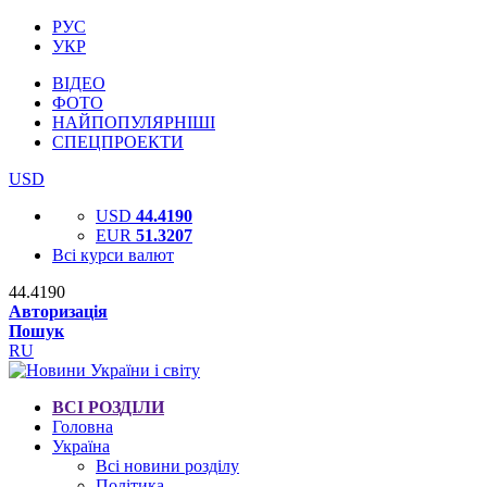
РУС
УКР
ВІДЕО
ФОТО
НАЙПОПУЛЯРНІШІ
СПЕЦПРОЕКТИ
USD
USD
44.4190
EUR
51.3207
Всі курси валют
44.4190
Авторизація
Пошук
RU
ВСІ РОЗДІЛИ
Головна
Україна
Всі новини розділу
Політика