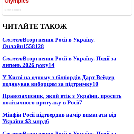
ЧИТАЙТЕ ТАКОЖ
Сюжет
Вторгнення Росії в Україну.
Онлайн
1558
128
Сюжет
Вторгнення Росії в Україну. Події за
липень 2026 року
14
У Києві на одному з білбордів Дарт Вейдер
подякував виборцям за підтримку
10
Правозахисник, який втік з України, просить
політичного притулку в Росії
7
Мінфін Росії підтвердив намір вимагати від
України $3 млрд
6
Сюжет
Вторгнення Росії в Україну. Події за