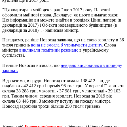
куплена ще в 2017 році.
"Ця квартира в моїй декларації ще з 2017 року. Нарешті
оформили майнові права. Декларує, як цього вимагає закон.
Цю інформацію ви можете знайти в розділах Цінні папери (в
декларації за 2017) і Об'єкти незавершеного будівництва (в
декларації за 2018)", - написала міністр.
Нагадаємо, раніше Новосад заявила, що на свою зарплату в 36
тисяч гривень
вона не змогла б утримувати дитину.
Слова
міністра
викликали помітний резонанс
в українському
суспільстві.
Пізніше Новосад визнала, що
невдало висловилася з приводу
зарплат.
Відзначимо, в грудні Новосад отримала 138 412 грн, де
надбавка - 42 412 грн і премія 96 тис. грн. У вересні її зарплата
склала 38 288 грн, у жовтні - 37 981 грн, у листопаді - 39 103
грн. Таким чином, середня зарплата Новосад за 2019 рік
склала 63 446 грн. З моменту вступу на посаду міністра
Новосад заробила трохи більше 250 тисяч гривень.
Новини від
Корреспондент.net
у Telegram. Підписуйтесь на