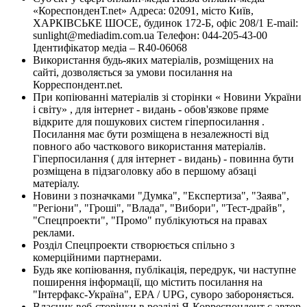
«КореспонденТ.net» Адреса: 02091, місто Київ,
ХАРКІВСЬКЕ ШОСЕ, будинок 172-Б, офіс 208/1 E-mail:
sunlight@mediadim.com.ua
Телефон: 044-205-43-00
Ідентифікатор медіа – R40-06068
Використання будь-яких матеріалів, розміщених на
сайті, дозволяється за умови посилання на
Корреспондент.net.
При копіюванні матеріалів зі сторінки « Новини України
і світу» , для інтернет - видань - обов'язкове пряме
відкрите для пошукових систем гіперпосилання .
Посилання має бути розміщена в незалежності від
повного або часткового використання матеріалів.
Гіперпосилання ( для інтернет - видань) - повинна бути
розміщена в підзаголовку або в першому абзаці
матеріалу.
Новини з позначками "Думка", "Експертиза", "Заява",
"Регіони", "Гроші", "Влада", "Вибори", "Тест-драйв",
"Спецпроекти", "Промо" публікуються на правах
реклами.
Розділ Спецпроекти створюється спільно з
комерційними партнерами.
Будь яке копіювання, публікація, передрук, чи наступне
поширення інформації, що містить посилання на
"Інтерфакс-Україна", EPA / UPG, суворо забороняється.
Власник веб-сторінки в розділі Я-Корреспондент є автор