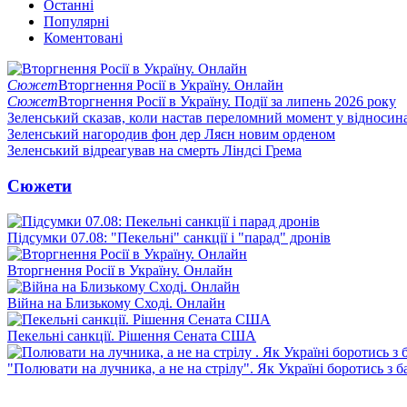
Останні
Популярні
Коментовані
Сюжет
Вторгнення Росії в Україну. Онлайн
Сюжет
Вторгнення Росії в Україну. Події за липень 2026 року
Зеленський сказав, коли настав переломний момент у відносин
Зеленський нагородив фон дер Ляєн новим орденом
Зеленський відреагував на смерть Ліндсі Грема
Сюжети
Підсумки 07.08: "Пекельні" санкції і "парад" дронів
Вторгнення Росії в Україну. Онлайн
Війна на Близькому Сході. Онлайн
Пекельні санкції. Рішення Сената США
"Полювати на лучника, а не на стрілу". Як Україні боротись з 