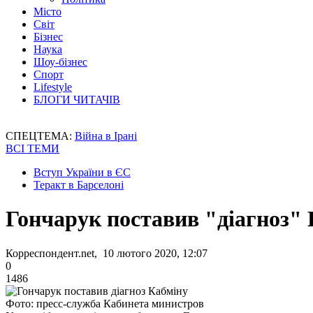
Місто
Світ
Бізнес
Наука
Шоу-бізнес
Спорт
Lifestyle
БЛОГИ ЧИТАЧІВ
СПЕЦТЕМА:
Війна в Ірані
ВСІ ТЕМИ
Вступ України в ЄС
Теракт в Барселоні
Гончарук поставив "діагноз"
Корреспондент.net, 10 лютого 2020, 12:07
0
1486
Фото: пресс-служба Кабинета министров