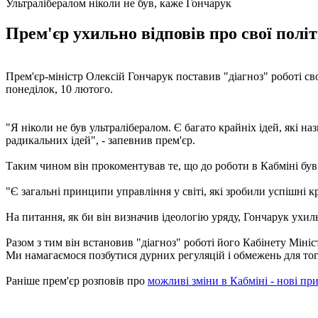
Ультралібералом ніколи не був, каже Гончарук
Прем'єр ухильно відповів про свої політ
Прем'єр-міністр Олексій Гончарук поставив "діагноз" роботі сво
понеділок, 10 лютого.
"Я ніколи не був ультралібералом. Є багато крайніх ідей, які н
радикальних ідей", - запевнив прем'єр.
Таким чином він прокоментував те, що до роботи в Кабміні був 
"Є загальні принципи управління у світі, які зробили успішні кр
На питання, як би він визначив ідеологію уряду, Гончарук ухиль
Разом з тим він встановив "діагноз" роботі його Кабінету Міні
Ми намагаємося позбутися дурних регуляцій і обмежень для того
Раніше прем'єр розповів про
можливі зміни в Кабміні - нові пр