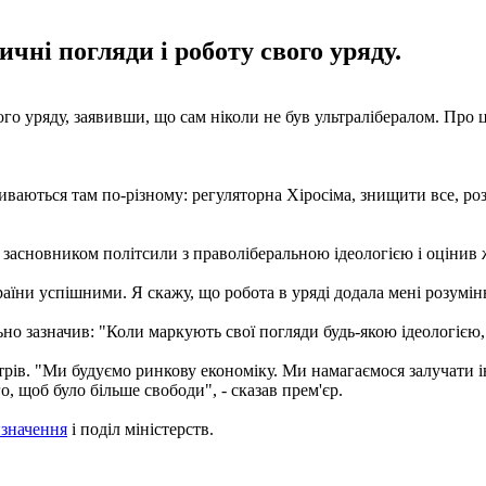
ичні погляди і роботу свого уряду.
го уряду, заявивши, що сам ніколи не був ультралібералом. Про ц
азиваються там по-різному: регуляторна Хіросіма, знищити все, р
засновником політсили з праволіберальною ідеологією і оцінив жи
аїни успішними. Я скажу, що робота в уряді додала мені розуміння
но зазначив: "Коли маркують свої погляди будь-якою ідеологією, 
стрів. "Ми будуємо ринкову економіку. Ми намагаємося залучати 
, щоб було більше свободи", - сказав прем'єр.
изначення
і поділ міністерств.