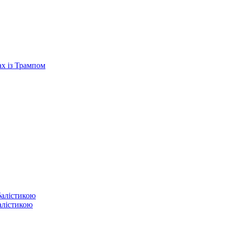
ах із Трампом
балістикою