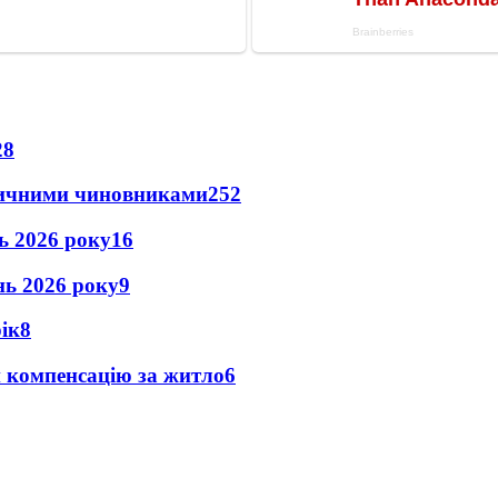
28
оличними чиновниками
25
2
нь 2026 року
16
ень 2026 року
9
рік
8
и компенсацію за житло
6