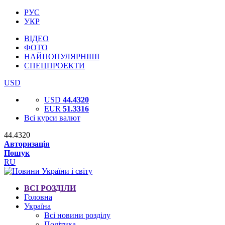
РУС
УКР
ВІДЕО
ФОТО
НАЙПОПУЛЯРНІШІ
СПЕЦПРОЕКТИ
USD
USD
44.4320
EUR
51.3316
Всі курси валют
44.4320
Авторизація
Пошук
RU
ВСІ РОЗДІЛИ
Головна
Україна
Всі новини розділу
Політика