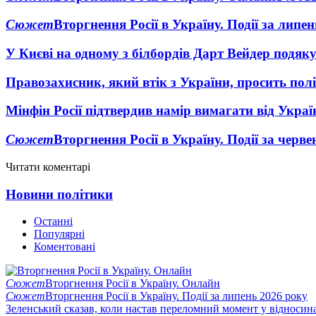
Сюжет
Вторгнення Росії в Україну. Події за липе
У Києві на одному з білбордів Дарт Вейдер подяк
Правозахисник, який втік з України, просить полі
Мінфін Росії підтвердив намір вимагати від Укра
Сюжет
Вторгнення Росії в Україну. Події за черв
Читати коментарі
Новини політики
Останні
Популярні
Коментовані
Сюжет
Вторгнення Росії в Україну. Онлайн
Сюжет
Вторгнення Росії в Україну. Події за липень 2026 року
Зеленський сказав, коли настав переломний момент у відносин