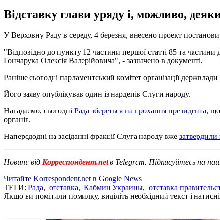
Відставку глави уряду і, можливо, деяки
У Верховну Раду в середу, 4 березня, внесено проект постанов
"Відповідно до пункту 12 частини першої статті 85 та частини 
Гончарука Олексія Валерійовича", - зазначено в документі.
Раніше сьогодні парламентський комітет організації держвлади
Його заяву опублікував один із нардепів Слуги народу.
Нагадаємо, сьогодні
Рада збереться на прохання президента
, щ
органів.
Напередодні на засіданні фракції Слуга народу вже
затвердили 
Новини від
Корреспондент.net
в Telegram. Підписуйтесь на на
Читайте Korrespondent.net в Google News
ТЕГИ:
Рада
,
отставка
,
Кабмин Украины
,
отставка правительс
Якщо ви помітили помилку, виділіть необхідний текст і натисніт