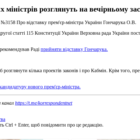
х міністрів розглянуть на вечірньому за
и №3158 Про відставку прем'єр-міністра України Гончарука О.В.
другої статті 115 Конституції України Верховна рада України пос
 рекомендував Раді
прийняти відставку Гончарука.
об розглянути кілька проектів законів і про Кабмін. Крім того, п
кандидатуру нового прем'єр-міністра.
ш канал
https://t.me/korrespondentnet
тва
ь Ctrl + Enter, щоб повідомити про це редакцію.