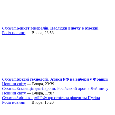
Сюжет
Бенкет генералів. Наслідки вибуху в Москві
Росія новини
— Вчора, 23:58
Сюжет
Брудні технології. Атаки РФ на вибори у Франції
Новини світу
— Вчора, 23:39
Сюжет
Ескалація для Європи. Російський дрон в Лейпцигу
Новини світу
— Вчора, 17:07
Сюжет
Зміни в армії РФ: що стоїть за рішенням Путіна
Росія новини
— Вчора, 15:20