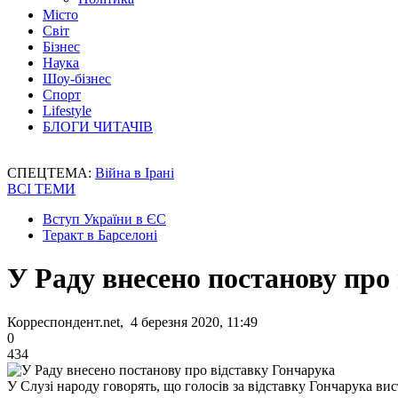
Місто
Світ
Бізнес
Наука
Шоу-бізнес
Спорт
Lifestyle
БЛОГИ ЧИТАЧІВ
СПЕЦТЕМА:
Війна в Ірані
ВСІ ТЕМИ
Вступ України в ЄС
Теракт в Барселоні
У Раду внесено постанову про
Корреспондент.net, 4 березня 2020, 11:49
0
434
У Слузі народу говорять, що голосів за відставку Гончарука ви