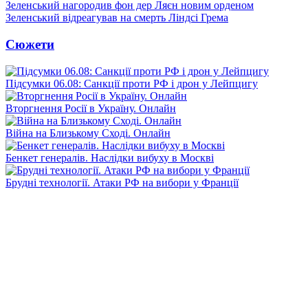
Зеленський нагородив фон дер Ляєн новим орденом
Зеленський відреагував на смерть Ліндсі Грема
Сюжети
Підсумки 06.08: Санкції проти РФ і дрон у Лейпцигу
Вторгнення Росії в Україну. Онлайн
Війна на Близькому Сході. Онлайн
Бенкет генералів. Наслідки вибуху в Москві
Брудні технології. Атаки РФ на вибори у Франції