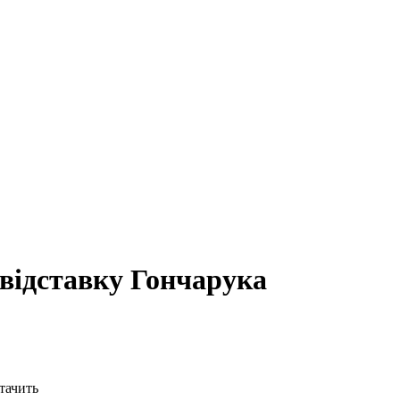
 відставку Гончарука
стачить