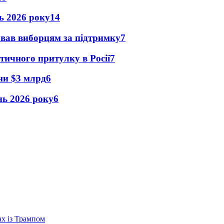
нь 2026 року
14
ував виборцям за підтримку
7
тичного притулку в Росії
7
їни $3 млрд
6
ень 2026 року
6
ах із Трампом