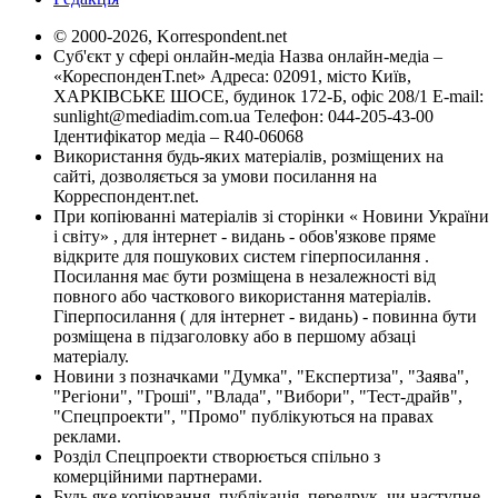
© 2000-2026, Korrespondent.net
Суб'єкт у сфері онлайн-медіа Назва онлайн-медіа –
«КореспонденТ.net» Адреса: 02091, місто Київ,
ХАРКІВСЬКЕ ШОСЕ, будинок 172-Б, офіс 208/1 E-mail:
sunlight@mediadim.com.ua
Телефон: 044-205-43-00
Ідентифікатор медіа – R40-06068
Використання будь-яких матеріалів, розміщених на
сайті, дозволяється за умови посилання на
Корреспондент.net.
При копіюванні матеріалів зі сторінки « Новини України
і світу» , для інтернет - видань - обов'язкове пряме
відкрите для пошукових систем гіперпосилання .
Посилання має бути розміщена в незалежності від
повного або часткового використання матеріалів.
Гіперпосилання ( для інтернет - видань) - повинна бути
розміщена в підзаголовку або в першому абзаці
матеріалу.
Новини з позначками "Думка", "Експертиза", "Заява",
"Регіони", "Гроші", "Влада", "Вибори", "Тест-драйв",
"Спецпроекти", "Промо" публікуються на правах
реклами.
Розділ Спецпроекти створюється спільно з
комерційними партнерами.
Будь яке копіювання, публікація, передрук, чи наступне