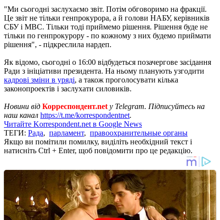
"Ми сьогодні заслухаємо звіт. Потім обговоримо на фракції.
Це звіт не тільки генпрокурора, а й голови НАБУ, керівників
СБУ і МВС. Тільки тоді приймемо рішення. Рішення буде не
тільки по генпрокурору - по кожному з них будемо приймати
рішення", - підкреслила нардеп.
Як відомо, сьогодні о 16:00 відбудеться позачергове засідання
Ради з ініціативи президента. На ньому планують узгодити
кадрові зміни в уряді
, а також проголосувати кілька
законопроектів і заслухати силовиків.
Новини від
Корреспондент.net
у Telegram. Підписуйтесь на
наш канал
https://t.me/korrespondentnet
.
Читайте Korrespondent.net в Google News
ТЕГИ:
Рада
,
парламент
,
правоохранительные органы
Якщо ви помітили помилку, виділіть необхідний текст і
натисніть Ctrl + Enter, щоб повідомити про це редакцію.