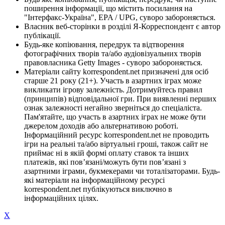
поширення інформації, що містить посилання на
"Інтерфакс-Україна", EPA / UPG, суворо забороняється.
Власник веб-сторінки в розділі Я-Корреспондент є автор
публікації.
Будь-яке копіювання, передрук та відтворення
фотографічних творів та/або аудіовізуальних творів
правовласника Getty Images - суворо забороняється.
Матеріали сайту korrespondent.net призначені для осіб
старше 21 року (21+). Участь в азартних іграх може
викликати ігрову залежність. Дотримуйтесь правил
(принципів) відповідальної гри. При виявленні перших
ознак залежності негайно зверніться до спеціаліста.
Пам'ятайте, що участь в азартних іграх не може бути
джерелом доходів або альтернативою роботі.
Інформаційний ресурс korrespondent.net не проводить
ігри на реальні та/або віртуальні гроші, також сайт не
приймає ні в якій формі оплату ставок та інших
платежів, які пов’язані/можуть бути пов’язані з
азартними іграми, букмекерами чи тоталізаторами. Будь-
які матеріали на інформаційному ресурсі
korrespondent.net публікуються виключно в
інформаційних цілях.
X