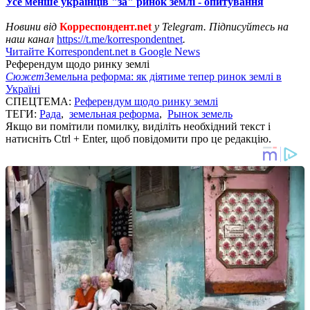
Усе менше українців "за" ринок землі - опитування
Новини від
Корреспондент.net
у Telegram. Підписуйтесь на
наш канал
https://t.me/korrespondentnet
.
Читайте Korrespondent.net в Google News
Референдум щодо ринку землі
Сюжет
Земельна реформа: як діятиме тепер ринок землі в
Україні
СПЕЦТЕМА:
Референдум щодо ринку землі
ТЕГИ:
Рада
,
земельная реформа
,
Рынок земель
Якщо ви помітили помилку, виділіть необхідний текст і
натисніть Ctrl + Enter, щоб повідомити про це редакцію.