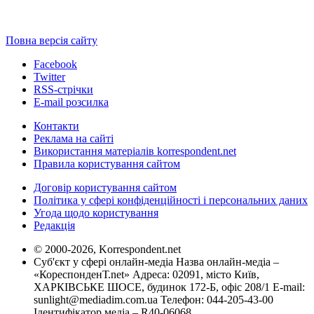
Повна версія сайту
Facebook
Twitter
RSS-стрічки
E-mail розсилка
Контакти
Реклама на сайті
Використання матеріалів korrespondent.net
Правила користування сайтом
Договір користування сайтом
Політика у сфері конфіденційності і персональних даних
Угода щодо користування
Редакція
© 2000-2026, Korrespondent.net
Суб'єкт у сфері онлайн-медіа Назва онлайн-медіа –
«КореспонденТ.net» Адреса: 02091, місто Київ,
ХАРКІВСЬКЕ ШОСЕ, будинок 172-Б, офіс 208/1 E-mail:
sunlight@mediadim.com.ua
Телефон: 044-205-43-00
Ідентифікатор медіа – R40-06068