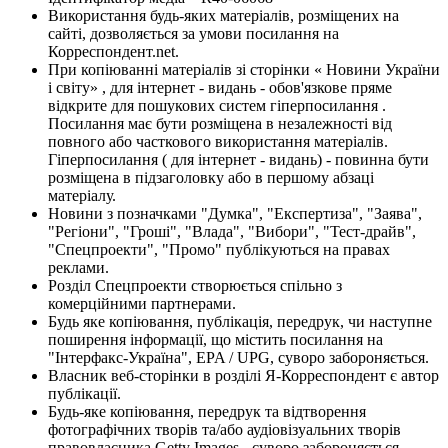
Використання будь-яких матеріалів, розміщених на
сайті, дозволяється за умови посилання на
Корреспондент.net.
При копіюванні матеріалів зі сторінки « Новини України
і світу» , для інтернет - видань - обов'язкове пряме
відкрите для пошукових систем гіперпосилання .
Посилання має бути розміщена в незалежності від
повного або часткового використання матеріалів.
Гіперпосилання ( для інтернет - видань) - повинна бути
розміщена в підзаголовку або в першому абзаці
матеріалу.
Новини з позначками "Думка", "Експертиза", "Заява",
"Регіони", "Гроші", "Влада", "Вибори", "Тест-драйв",
"Спецпроекти", "Промо" публікуються на правах
реклами.
Розділ Спецпроекти створюється спільно з
комерційними партнерами.
Будь яке копіювання, публікація, передрук, чи наступне
поширення інформації, що містить посилання на
"Інтерфакс-Україна", EPA / UPG, суворо забороняється.
Власник веб-сторінки в розділі Я-Корреспондент є автор
публікації.
Будь-яке копіювання, передрук та відтворення
фотографічних творів та/або аудіовізуальних творів
правовласника Getty Images - суворо забороняється.