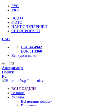
РУС
УКР
ВІДЕО
ФОТО
НАЙПОПУЛЯРНІШІ
СПЕЦПРОЕКТИ
USD
USD
44.4942
EUR
51.3366
Всі курси валют
44.4942
Авторизація
Пошук
RU
ВСІ РОЗДІЛИ
Головна
Україна
Всі новини розділу
Політика