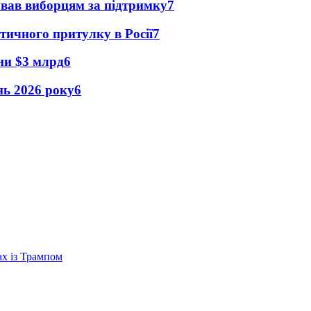
ував виборцям за підтримку
7
тичного притулку в Росії
7
їни $3 млрд
6
ень 2026 року
6
ах із Трампом