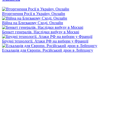
Вторгнення Росії в Україну. Онлайн
Війна на Близькому Сході. Онлайн
Бенкет генералів. Наслідки вибуху в Москві
Брудні технології. Атаки РФ на вибори у Франції
Ескалація для Європи. Російський дрон в Лейпцигу