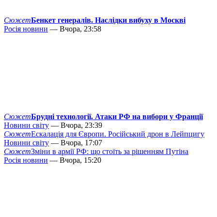
Сюжет
Бенкет генералів. Наслідки вибуху в Москві
Росія новини
— Вчора, 23:58
Сюжет
Брудні технології. Атаки РФ на вибори у Франції
Новини світу
— Вчора, 23:39
Сюжет
Ескалація для Європи. Російський дрон в Лейпцигу
Новини світу
— Вчора, 17:07
Сюжет
Зміни в армії РФ: що стоїть за рішенням Путіна
Росія новини
— Вчора, 15:20