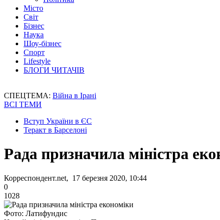
Місто
Світ
Бізнес
Наука
Шоу-бізнес
Спорт
Lifestyle
БЛОГИ ЧИТАЧІВ
СПЕЦТЕМА:
Війна в Ірані
ВСІ ТЕМИ
Вступ України в ЄС
Теракт в Барселоні
Рада призначила міністра еко
Корреспондент.net, 17 березня 2020, 10:44
0
1028
Фото: Латифундис