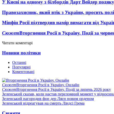
У Києві на одному з білбордів Дарт Вейдер подяк
Правозахисник, який втік з України, просить полі
Мінфін Росії підтвердив намір вимагати від Укра
Сюжет
Вторгнення Росії в Україну. Події за черв
Читати коментарі
Новини політики
Останні
Популярні
Коментовані
Сюжет
Вторгнення Росії в Україну. Онлайн
Сюжет
Вторгнення Росії в Україну. Події за липень 2026 року
Зеленський сказав, коли настав переломний момент у відносин
Зеленський нагородив фон дер Ляєн новим орденом
Зеленський відреагував на смерть Ліндсі Грема
Сюжети