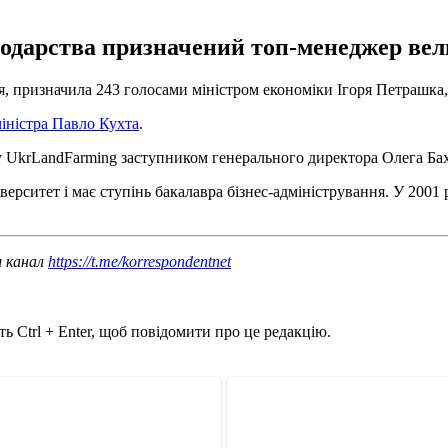
подарства призначений топ-менеджер вел
ня, призначила 243 голосами міністром економіки Ігоря Петрашка
іністра Павло Кухта
.
у UkrLandFarming заступником генерального директора Олега Ба
ерситет і має ступінь бакалавра бізнес-адміністрування. У 2001
ш канал
https://t.me/korrespondentnet
ь Ctrl + Enter, щоб повідомити про це редакцію.