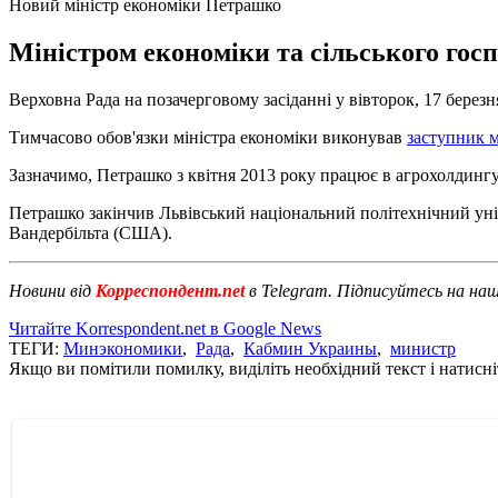
Новий міністр економіки Петрашко
Міністром економіки та сільського гос
Верховна Рада на позачерговому засіданні у вівторок, 17 берез
Тимчасово обов'язки міністра економіки виконував
заступник м
Зазначимо, Петрашко з квітня 2013 року працює в агрохолдинг
Петрашко закінчив Львівський національний політехнічний унів
Вандербільта (США).
Новини від
Корреспондент.net
в Telegram. Підписуйтесь на на
Читайте Korrespondent.net в Google News
ТЕГИ:
Минэкономики
,
Рада
,
Кабмин Украины
,
министр
Якщо ви помітили помилку, виділіть необхідний текст і натисніт