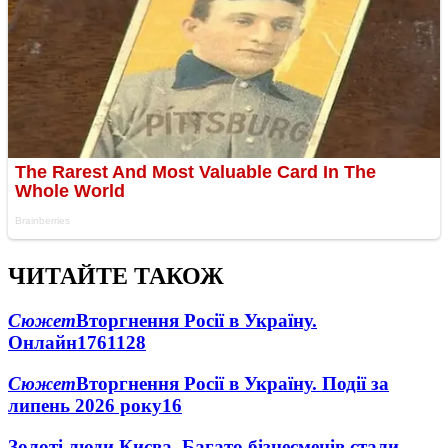
ЧИТАЙТЕ ТАКОЖ
Сюжет
Вторгнення Росії в Україну.
Онлайн
1761
128
Сюжет
Вторгнення Росії в Україну. Події за
липень 2026 року
16
Золоті люди Києва. Багато бізнесменів стали