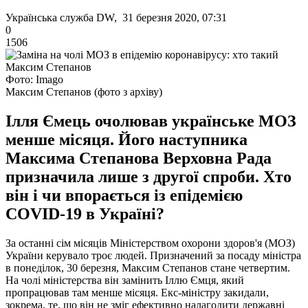
Українська служба DW, 31 березня 2020, 07:31
0
1506
Фото: Imagо
Максим Степанов (фото з архіву)
Ілля Ємець очолював українське МОЗ
менше місяця. Його наступника
Максима Степанова Верховна Рада
призначила лише з другої спроби. Хто
він і чи впорається із епідемією
COVID-19 в Україні?
За останні сім місяців Міністерством охорони здоров'я (МОЗ)
України керувало троє людей. Призначений за посаду міністра
в понеділок, 30 березня, Максим Степанов стане четвертим.
На чолі міністерства він замінить Іллю Ємця, який
пропрацював там менше місяця. Екс-міністру закидали,
зокрема, те, що він не зміг ефективно налагодити державні