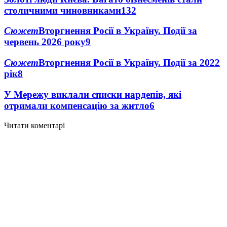
столичними чиновниками
13
2
Сюжет
Вторгнення Росії в Україну. Події за
червень 2026 року
9
Сюжет
Вторгнення Росії в Україну. Події за 2022
рік
8
У Мережу виклали списки нардепів, які
отримали компенсацію за житло
6
Читати коментарі