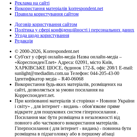
Реклама на сайті
Використання матеріалів korrespondent.net
Правила користування сайтом
Договір користування сайтом
Політика у сфері конфіденційності і персональних даних
Угода щодо користування
Редакція
© 2000-2026, Korrespondent.net
Суб'єкт у сфері онлайн-медіа Назва онлайн-медіа –
«КореспонденТ.net» Адреса: 02091, місто Київ,
ХАРКІВСЬКЕ ШОСЕ, будинок 172-Б, офіс 208/1 E-mail:
sunlight@mediadim.com.ua
Телефон: 044-205-43-00
Ідентифікатор медіа – R40-06068
Використання будь-яких матеріалів, розміщених на
сайті, дозволяється за умови посилання на
Корреспондент.net.
При копіюванні матеріалів зі сторінки « Новини України
і світу» , для інтернет - видань - обов'язкове пряме
відкрите для пошукових систем гіперпосилання .
Посилання має бути розміщена в незалежності від
повного або часткового використання матеріалів.
Гіперпосилання ( для інтернет - видань) - повинна бути
розміщена в підзаголовку або в першому абзаці