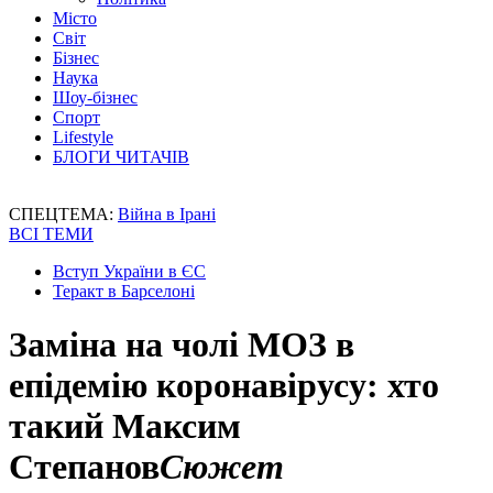
Місто
Світ
Бізнес
Наука
Шоу-бізнес
Спорт
Lifestyle
БЛОГИ ЧИТАЧІВ
СПЕЦТЕМА:
Війна в Ірані
ВСІ ТЕМИ
Вступ України в ЄС
Теракт в Барселоні
Заміна на чолі МОЗ в
епідемію коронавірусу: хто
такий Максим
Степанов
Сюжет