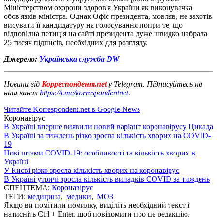
Міністерством охорони здоров'я України як виконувачка
обов'язків міністра. Однак Офіс президента, мовляв, не захотів
висувати її кандидатуру на голосування попри те, що
відповідна петиція на сайті президента дуже швидко набрала
25 тисяч підписів, необхідних для розгляду.
Джерело:
Українська служба DW
Новини від
Корреспондент.net
у Telegram. Підписуйтесь на
наш канал
https://t.me/korrespondentnet
.
Читайте Korrespondent.net в Google News
Коронавірус
В Україні вперше виявили новий варіант коронавірусу Цикада
В Україні за тиждень різко зросла кількість хворих на COVID-
19
Нові штами COVID-19: особливості та кількість хворих в
Україні
У Києві різко зросла кількість хворих на коронавірус
В Україні утричі зросла кількість випадків COVID за тиждень
СПЕЦТЕМА:
Коронавірус
ТЕГИ:
медицина
,
медики
,
МОЗ
Якщо ви помітили помилку, виділіть необхідний текст і
натисніть Ctrl + Enter, щоб повідомити про це редакцію.