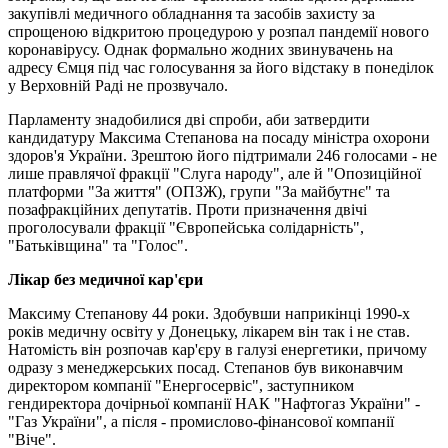
закупівлі медичного обладнання та засобів захисту за
спрощеною відкритою процедурою у розпал пандемії нового
коронавірусу. Однак формально жодних звинувачень на
адресу Ємця під час голосування за його відстаку в понеділок
у Верховній Раді не прозвучало.
Парламенту знадобилися дві спроби, аби затвердити
кандидатуру Максима Степанова на посаду міністра охорони
здоров'я України. Зрештою його підтримали 246 голосами - не
лише правлячої фракції "Слуга народу", але й "Опозиційної
платформи "За життя" (ОПЗЖ), групи "За майбутнє" та
позафракційних депутатів. Проти призначення двічі
проголосували фракції "Європейська солідарність",
"Батьківщина" та "Голос".
Лікар без медичної кар'єри
Максиму Степанову 44 роки. Здобувши наприкінці 1990-х
років медичну освіту у Донецьку, лікарем він так і не став.
Натомість він розпочав кар'єру в галузі енергетики, причому
одразу з менеджерських посад. Степанов був виконавчим
директором компанії "Енергосервіс", заступником
гендиректора дочірньої компанії НАК "Нафтогаз України" -
"Газ України", а після - промислово-фінансової компанії
"Віче".