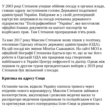
У 2003 році Степанов уперше обійняв посаду в органах влади,
ставши одразу заступником голови Державної податкової
адміністрації України. Найдовже ж у своїй дотеперішній
кар'єрі він затримався на посаді очільника державного
підприємства "Поліграфкомбінат "Україна", яке виготовляє
офіційні бланки документів на кшталт паспортів чи
водійських прав. Там Степанов пропрацював п'ять років.
Та вже 2017 року Максим Степанов знову пішов у політику,
очоливши Одеську обласну державну адміністрацію (ОДА).
На цій посаді він змінив Міхеїла Саакашвілі. На сайті МОЗ в
офіційній біографії Степанова йдеться про те, що за час його
роботи в Одеській ОДА він працював над створенням
найбільшого в Україні Центру нефрології та діалізу. Однак між
першим та другим туром президентських виборів у 2019 році
Степанов був звільнений з посади.
Критика на адресу Ємця
Останнім часом, відколи Україну охопила тривога через
епідемію нового коронавірусу, Максим Степанов займався
волонтерством, закуповував і розвозив медичні маски та
распіратори медичним працівникам та поліцейським в Одесі
та критикував свого попередника Іллю Ємця за рішення на