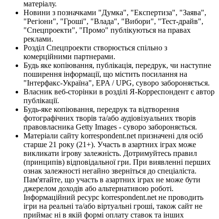
матеріалу.
Новини з позначками "Думка", "Експертиза", "Заява",
"Регіони", "Гроші", "Влада", "Вибори", "Тест-драйв",
"Спецпроекти", "Промо" публікуються на правах
реклами.
Розділ Спецпроекти створюється спільно з
комерційними партнерами.
Будь яке копіювання, публікація, передрук, чи наступне
поширення інформації, що містить посилання на
"Інтерфакс-Україна", EPA / UPG, суворо забороняється.
Власник веб-сторінки в розділі Я-Корреспондент є автор
публікації.
Будь-яке копіювання, передрук та відтворення
фотографічних творів та/або аудіовізуальних творів
правовласника Getty Images - суворо забороняється.
Матеріали сайту korrespondent.net призначені для осіб
старше 21 року (21+). Участь в азартних іграх може
викликати ігрову залежність. Дотримуйтесь правил
(принципів) відповідальної гри. При виявленні перших
ознак залежності негайно зверніться до спеціаліста.
Пам'ятайте, що участь в азартних іграх не може бути
джерелом доходів або альтернативою роботі.
Інформаційний ресурс korrespondent.net не проводить
ігри на реальні та/або віртуальні гроші, також сайт не
приймає ні в якій формі оплату ставок та інших