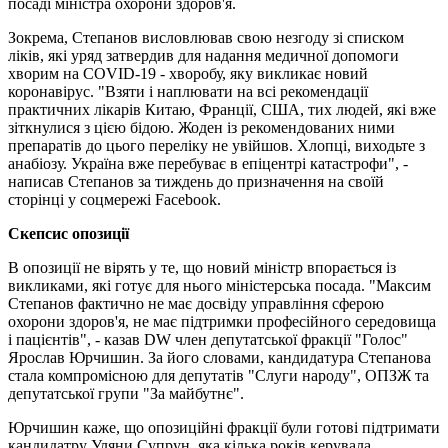
посаді міністра охорони здоров'я.
Зокрема, Степанов висловлював свою незгоду зі списком
ліків, які уряд затвердив для надання медичної допомоги
хворим на COVID-19 - хворобу, яку викликає новий
коронавірус. "Взяти і наплювати на всі рекомендації
практичних лікарів Китаю, Франції, США, тих людей, які вже
зіткнулися з цією бідою. Жоден із рекомендованих ними
препаратів до цього переліку не увійшов. Хлопці, виходьте з
анабіозу. Україна вже перебуває в епіцентрі катастрофи", -
написав Степанов за тиждень до призначення на своїй
сторінці у соцмережі Facebook.
Скепсис опозиції
В опозиції не вірять у те, що новий міністр впорається із
викликами, які готує для нього міністерська посада. "Максим
Степанов фактично не має досвіду управління сферою
охорони здоров'я, не має підтримки професійного середовища
і пацієнтів", - казав DW член депутатської фракції "Голос"
Ярослав Юрчишин. За його словами, кандидатура Степанова
стала компромісною для депутатів "Слуги народу", ОПЗЖ та
депутатської групи "За майбутнє".
Юрчишин каже, що опозиційні фракції були готові підтримати
кандидатру Уляни Супрун, яка кілька років керувала