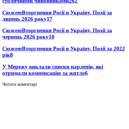
столичними чиновниками
26
2
Сюжет
Вторгнення Росії в Україну. Події за
липень 2026 року
17
Сюжет
Вторгнення Росії в Україну. Події за
червень 2026 року
10
Сюжет
Вторгнення Росії в Україну. Події за 2022
рік
8
У Мережу виклали списки нардепів, які
отримали компенсацію за житло
6
Читати коментарі