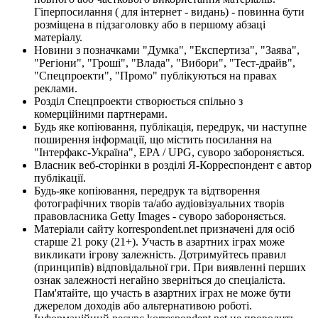
Гіперпосилання ( для інтернет - видань) - повинна бути
розміщена в підзаголовку або в першому абзаці
матеріалу.
Новини з позначками "Думка", "Експертиза", "Заява",
"Регіони", "Гроші", "Влада", "Вибори", "Тест-драйв",
"Спецпроекти", "Промо" публікуються на правах
реклами.
Розділ Спецпроекти створюється спільно з
комерційними партнерами.
Будь яке копіювання, публікація, передрук, чи наступне
поширення інформації, що містить посилання на
"Інтерфакс-Україна", EPA / UPG, суворо забороняється.
Власник веб-сторінки в розділі Я-Корреспондент є автор
публікації.
Будь-яке копіювання, передрук та відтворення
фотографічних творів та/або аудіовізуальних творів
правовласника Getty Images - суворо забороняється.
Матеріали сайту korrespondent.net призначені для осіб
старше 21 року (21+). Участь в азартних іграх може
викликати ігрову залежність. Дотримуйтесь правил
(принципів) відповідальної гри. При виявленні перших
ознак залежності негайно зверніться до спеціаліста.
Пам'ятайте, що участь в азартних іграх не може бути
джерелом доходів або альтернативою роботі.