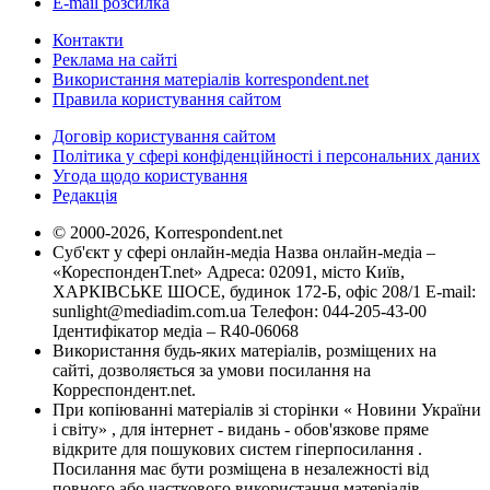
E-mail розсилка
Контакти
Реклама на сайті
Використання матеріалів korrespondent.net
Правила користування сайтом
Договір користування сайтом
Політика у сфері конфіденційності і персональних даних
Угода щодо користування
Редакція
© 2000-2026, Korrespondent.net
Суб'єкт у сфері онлайн-медіа Назва онлайн-медіа –
«КореспонденТ.net» Адреса: 02091, місто Київ,
ХАРКІВСЬКЕ ШОСЕ, будинок 172-Б, офіс 208/1 E-mail:
sunlight@mediadim.com.ua
Телефон: 044-205-43-00
Ідентифікатор медіа – R40-06068
Використання будь-яких матеріалів, розміщених на
сайті, дозволяється за умови посилання на
Корреспондент.net.
При копіюванні матеріалів зі сторінки « Новини України
і світу» , для інтернет - видань - обов'язкове пряме
відкрите для пошукових систем гіперпосилання .
Посилання має бути розміщена в незалежності від
повного або часткового використання матеріалів.