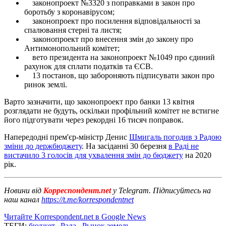
законопроект №3320 з поправками в закон про
боротьбу з коронавірусом;
законопроект про посилення відповідальності за
спалювання стерні та листя;
законопроект про внесення змін до закону про
Антимонопольний комітет;
вето президента на законопроект №1049 про єдиний
рахунок для сплати податків та ЄСВ.
13 постанов, що забороняють підписувати закон про
ринок землі.
Варто зазначити, що законопроект про банки 13 квітня
розглядати не будуть, оскільки профільний комітет не встигне
його підготувати через рекордні 16 тисяч поправок.
Напередодні прем'єр-міністр Денис
Шмигаль погодив з Радою
зміни до держбюджету
. На засіданні 30 березня
в Раді не
вистачило 3 голосів для ухвалення змін до бюджету
на 2020
рік.
Новини від
Корреспондент.net
у Telegram. Підписуйтесь на
наш канал
https://t.me/korrespondentnet
Читайте Korrespondent.net в Google News
ТЕГИ:
бюджет
,
Рада
,
Рынок земель