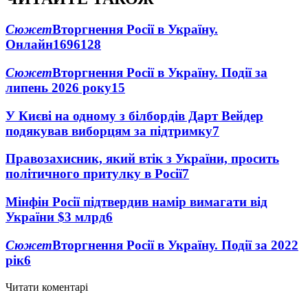
Сюжет
Вторгнення Росії в Україну.
Онлайн
1696
128
Сюжет
Вторгнення Росії в Україну. Події за
липень 2026 року
15
У Києві на одному з білбордів Дарт Вейдер
подякував виборцям за підтримку
7
Правозахисник, який втік з України, просить
політичного притулку в Росії
7
Мінфін Росії підтвердив намір вимагати від
України $3 млрд
6
Сюжет
Вторгнення Росії в Україну. Події за 2022
рік
6
Читати коментарі