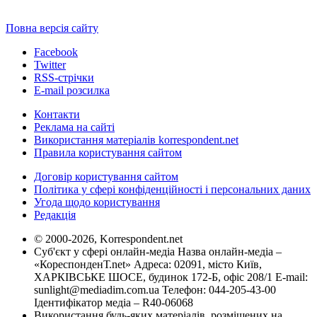
Повна версія сайту
Facebook
Twitter
RSS-стрічки
E-mail розсилка
Контакти
Реклама на сайті
Використання матеріалів korrespondent.net
Правила користування сайтом
Договір користування сайтом
Політика у сфері конфіденційності і персональних даних
Угода щодо користування
Редакція
© 2000-2026, Korrespondent.net
Суб'єкт у сфері онлайн-медіа Назва онлайн-медіа –
«КореспонденТ.net» Адреса: 02091, місто Київ,
ХАРКІВСЬКЕ ШОСЕ, будинок 172-Б, офіс 208/1 E-mail:
sunlight@mediadim.com.ua
Телефон: 044-205-43-00
Ідентифікатор медіа – R40-06068
Використання будь-яких матеріалів, розміщених на