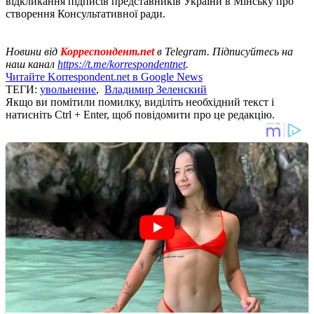
відкликання підписів представників України в Мінську про
створення Консультативної ради.
Новини від
Корреспондент.net
в Telegram. Підписуйтесь на
наш канал
https://t.me/korrespondentnet
.
Читайте Korrespondent.net в Google News
ТЕГИ:
увольнение
,
Владимир Зеленский
Якщо ви помітили помилку, виділіть необхідний текст і
натисніть Ctrl + Enter, щоб повідомити про це редакцію.