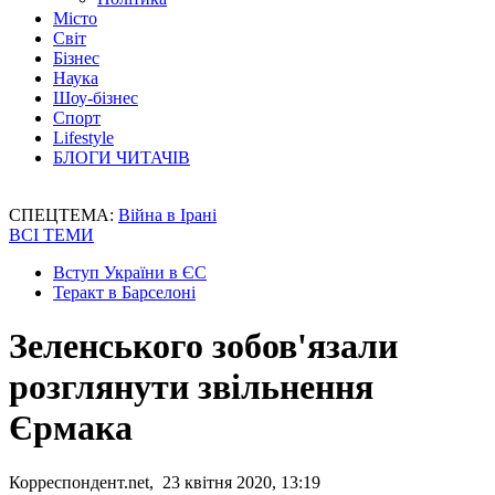
Місто
Світ
Бізнес
Наука
Шоу-бізнес
Спорт
Lifestyle
БЛОГИ ЧИТАЧІВ
СПЕЦТЕМА:
Війна в Ірані
ВСІ ТЕМИ
Вступ України в ЄС
Теракт в Барселоні
Зеленського зобов'язали
розглянути звільнення
Єрмака
Корреспондент.net, 23 квітня 2020, 13:19