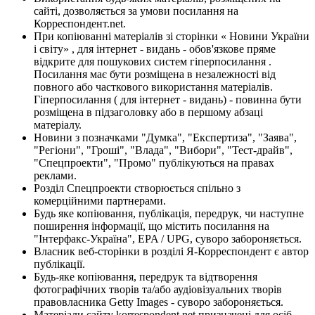
сайті, дозволяється за умови посилання на
Корреспондент.net.
При копіюванні матеріалів зі сторінки « Новини України
і світу» , для інтернет - видань - обов'язкове пряме
відкрите для пошукових систем гіперпосилання .
Посилання має бути розміщена в незалежності від
повного або часткового використання матеріалів.
Гіперпосилання ( для інтернет - видань) - повинна бути
розміщена в підзаголовку або в першому абзаці
матеріалу.
Новини з позначками "Думка", "Експертиза", "Заява",
"Регіони", "Гроші", "Влада", "Вибори", "Тест-драйв",
"Спецпроекти", "Промо" публікуються на правах
реклами.
Розділ Спецпроекти створюється спільно з
комерційними партнерами.
Будь яке копіювання, публікація, передрук, чи наступне
поширення інформації, що містить посилання на
"Інтерфакс-Україна", EPA / UPG, суворо забороняється.
Власник веб-сторінки в розділі Я-Корреспондент є автор
публікації.
Будь-яке копіювання, передрук та відтворення
фотографічних творів та/або аудіовізуальних творів
правовласника Getty Images - суворо забороняється.
Матеріали сайту korrespondent.net призначені для осіб