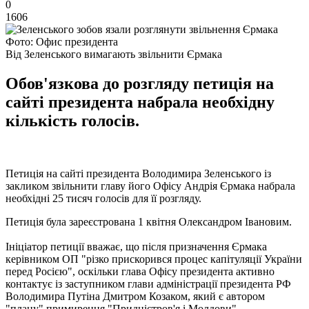
0
1606
Фото: Офис президента
Від Зеленського вимагають звільнити Єрмака
Обов'язкова до розгляду петиція на
сайті президента набрала необхідну
кількість голосів.
Петиція на сайті президента Володимира Зеленського із
закликом звільнити главу його Офісу Андрія Єрмака набрала
необхідні 25 тисяч голосів для її розгляду.
Петиція була зареєстрована 1 квітня Олександром Івановим.
Ініціатор петиції вважає, що після призначення Єрмака
керівником ОП "різко прискорився процес капітуляції України
перед Росією", оскільки глава Офісу президента активно
контактує із заступником глави адміністрації президента РФ
Володимира Путіна Дмитром Козаком, який є автором
"плану" примирення "Придністров'я і Молдови".