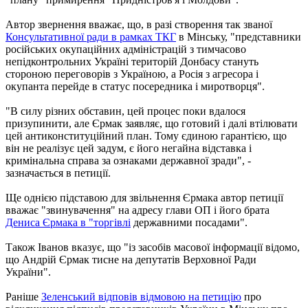
Автор звернення вважає, що, в разі створення так званої
Консультативної ради в рамках ТКГ
в Мінську, "представники
російських окупаційних адміністрацій з тимчасово
непідконтрольних Україні територій Донбасу стануть
стороною переговорів з Україною, а Росія з агресора і
окупанта перейде в статус посередника і миротворця".
"В силу різних обставин, цей процес поки вдалося
призупинити, але Єрмак заявляє, що готовий і далі втілювати
цей антиконституційний план. Тому єдиною гарантією, що
він не реалізує цей задум, є його негайна відставка і
кримінальна справа за ознаками державної зради", -
зазначається в петиції.
Ще однією підставою для звільнення Єрмака автор петиції
вважає "звинувачення" на адресу глави ОП і його брата
Дениса Єрмака в "торгівлі
державними посадами".
Також Іванов вказує, що "із засобів масової інформації відомо,
що Андрій Єрмак тисне на депутатів Верховної Ради
України".
Раніше
Зеленський відповів відмовою на петицію
про