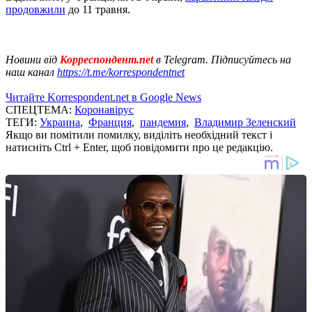
продовжили
до 11 травня.
Новини від
Корреспондент.net
в Telegram. Підписуйтесь на
наш канал
https://t.me/korrespondentnet
Читайте Korrespondent.net в Google News
СПЕЦТЕМА:
Коронавірус
ТЕГИ:
Украина
,
Франция
,
пандемия
,
Владимир Зеленский
Якщо ви помітили помилку, виділіть необхідний текст і
натисніть Ctrl + Enter, щоб повідомити про це редакцію.