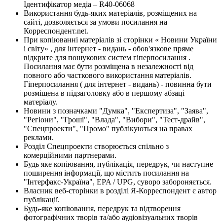
Ідентифікатор медіа – R40-06068
Використання будь-яких матеріалів, розміщених на
сайті, дозволяється за умови посилання на
Корреспондент.net.
При копіюванні матеріалів зі сторінки « Новини України
і світу» , для інтернет - видань - обов'язкове пряме
відкрите для пошукових систем гіперпосилання .
Посилання має бути розміщена в незалежності від
повного або часткового використання матеріалів.
Гіперпосилання ( для інтернет - видань) - повинна бути
розміщена в підзаголовку або в першому абзаці
матеріалу.
Новини з позначками "Думка", "Експертиза", "Заява",
"Регіони", "Гроші", "Влада", "Вибори", "Тест-драйв",
"Спецпроекти", "Промо" публікуються на правах
реклами.
Розділ Спецпроекти створюється спільно з
комерційними партнерами.
Будь яке копіювання, публікація, передрук, чи наступне
поширення інформації, що містить посилання на
"Інтерфакс-Україна", EPA / UPG, суворо забороняється.
Власник веб-сторінки в розділі Я-Корреспондент є автор
публікації.
Будь-яке копіювання, передрук та відтворення
фотографічних творів та/або аудіовізуальних творів