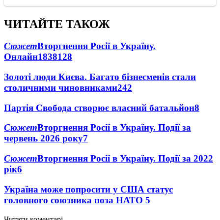
ЧИТАЙТЕ ТАКОЖ
Сюжет
Вторгнення Росії в Україну.
Онлайн
1838
128
Золоті люди Києва. Багато бізнесменів стали
столичними чиновниками
24
2
Партія Свобода створює власний батальйон
8
Сюжет
Вторгнення Росії в Україну. Події за
червень 2026 року
7
Сюжет
Вторгнення Росії в Україну. Події за 2022
рік
6
Україна може попросити у США статус
головного союзника поза НАТО
5
Читати коментарі