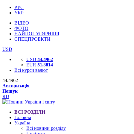
РУС
УКР
ВІДЕО
ФОТО
НАЙПОПУЛЯРНІШІ
СПЕЦПРОЕКТИ
USD
USD
44.4962
EUR
51.3814
Всі курси валют
44.4962
Авторизація
Пошук
RU
ВСІ РОЗДІЛИ
Головна
Україна
Всі новини розділу
Політика