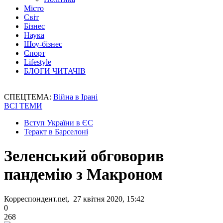
Місто
Світ
Бізнес
Наука
Шоу-бізнес
Спорт
Lifestyle
БЛОГИ ЧИТАЧІВ
СПЕЦТЕМА:
Війна в Ірані
ВСІ ТЕМИ
Вступ України в ЄС
Теракт в Барселоні
Зеленський обговорив
пандемію з Макроном
Корреспондент.net, 27 квітня 2020, 15:42
0
268