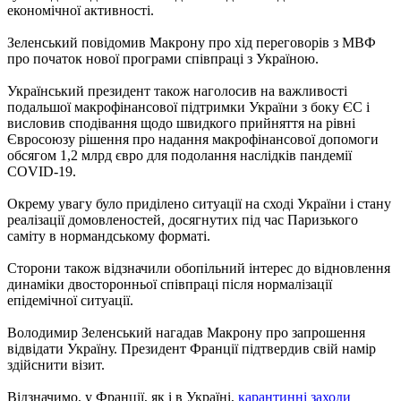
економічної активності.
Зеленський повідомив Макрону про хід переговорів з МВФ
про початок нової програми співпраці з Україною.
Український президент також наголосив на важливості
подальшої макрофінансової підтримки України з боку ЄС і
висловив сподівання щодо швидкого прийняття на рівні
Євросоюзу рішення про надання макрофінансової допомоги
обсягом 1,2 млрд євро для подолання наслідків пандемії
COVID-19.
Окрему увагу було приділено ситуації на сході України і стану
реалізації домовленостей, досягнутих під час Паризького
саміту в нормандському форматі.
Сторони також відзначили обопільний інтерес до відновлення
динаміки двосторонньої співпраці після нормалізації
епідемічної ситуації.
Володимир Зеленський нагадав Макрону про запрошення
відвідати Україну. Президент Франції підтвердив свій намір
здійснити візит.
Відзначимо, у Франції, як і в Україні,
карантинні заходи