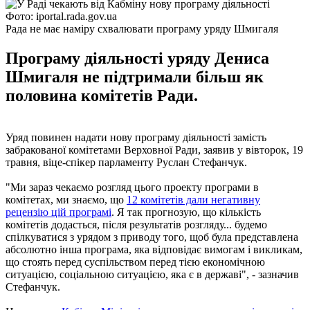
Фото: iportal.rada.gov.ua
Рада не має наміру схвалювати програму уряду Шмигаля
Програму діяльності уряду Дениса
Шмигаля не підтримали більш як
половина комітетів Ради.
Уряд повинен надати нову програму діяльності замість
забракованої комітетами Верховної Ради, заявив у вівторок, 19
травня, віце-спікер парламенту Руслан Стефанчук.
"Ми зараз чекаємо розгляд цього проекту програми в
комітетах, ми знаємо, що
12 комітетів дали негативну
рецензію цій програмі
. Я так прогнозую, що кількість
комітетів додасться, після результатів розгляду... будемо
спілкуватися з урядом з приводу того, щоб була представлена ​​
абсолютно інша програма, яка відповідає вимогам і викликам,
що стоять перед суспільством перед тією економічною
ситуацією, соціальною ситуацією, яка є в державі", - зазначив
Стефанчук.