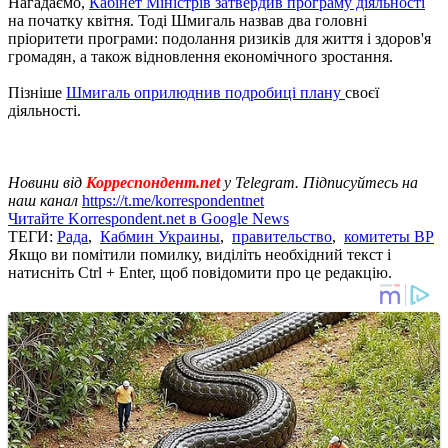
Нагадаємо,
Кабінет Міністрів затвердив програму діяльності
на початку квітня. Тоді Шмигаль назвав два головні
пріоритети програми: подолання ризиків для життя і здоров'я
громадян, а також відновлення економічного зростання.
Пізніше
Шмигаль оприлюднив подробиці плану
своєї
діяльності.
Новини від
Корреспондент.net
у Telegram. Підписуйтесь на
наш канал
https://t.me/korrespondentnet
Читайте Korrespondent.net в Google News
ТЕГИ:
Рада
,
Кабмин Украины
,
правительство
,
комитеты ВР
Якщо ви помітили помилку, виділіть необхідний текст і
натисніть Ctrl + Enter, щоб повідомити про це редакцію.