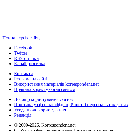
Повна версія сайту
Facebook
Twitter
RSS-стрічки
E-mail розсилка
Контакти
Реклама на сайті
Використання матеріалів korrespondent.net
Правила користування сайтом
Договір користування сайтом
Політика у сфері конфіденційності і персональних даних
Угода щодо користування
Редакція
© 2000-2026, Korrespondent.net
Суб'єкт у сфері онлайн-медіа Назва онлайн-медіа –