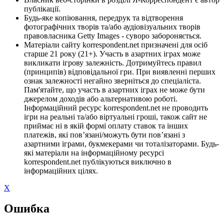
публікації.
Будь-яке копіювання, передрук та відтворення
фотографічних творів та/або аудіовізуальних творів
правовласника Getty Images - суворо забороняється.
Матеріали сайту korrespondent.net призначені для осіб
старше 21 року (21+). Участь в азартних іграх може
викликати ігрову залежність. Дотримуйтесь правил
(принципів) відповідальної гри. При виявленні перших
ознак залежності негайно зверніться до спеціаліста.
Пам'ятайте, що участь в азартних іграх не може бути
джерелом доходів або альтернативою роботі.
Інформаційний ресурс korrespondent.net не проводить
ігри на реальні та/або віртуальні гроші, також сайт не
приймає ні в якій формі оплату ставок та інших
платежів, які пов’язані/можуть бути пов’язані з
азартними іграми, букмекерами чи тоталізаторами. Будь-
які матеріали на інформаційному ресурсі
korrespondent.net публікуються виключно в
інформаційних цілях.
X
Ошибка