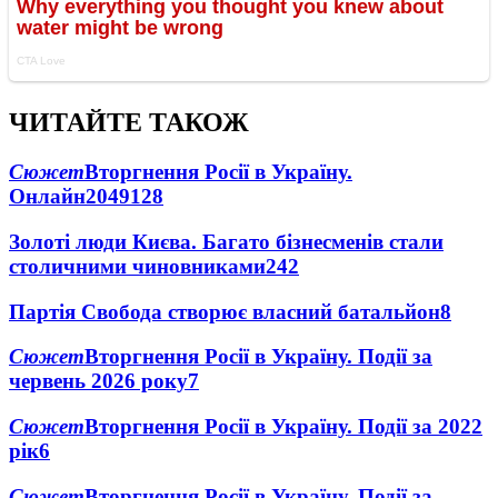
ЧИТАЙТЕ ТАКОЖ
Сюжет
Вторгнення Росії в Україну.
Онлайн
2049
128
Золоті люди Києва. Багато бізнесменів стали
столичними чиновниками
24
2
Партія Свобода створює власний батальйон
8
Сюжет
Вторгнення Росії в Україну. Події за
червень 2026 року
7
Сюжет
Вторгнення Росії в Україну. Події за 2022
рік
6
Сюжет
Вторгнення Росії в Україну. Події за