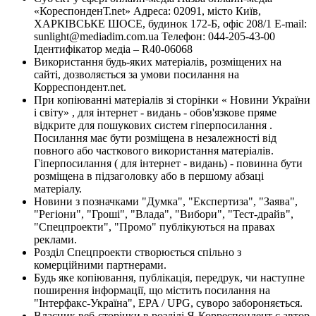
«КореспонденТ.net» Адреса: 02091, місто Київ,
ХАРКІВСЬКЕ ШОСЕ, будинок 172-Б, офіс 208/1 E-mail:
sunlight@mediadim.com.ua
Телефон: 044-205-43-00
Ідентифікатор медіа – R40-06068
Використання будь-яких матеріалів, розміщених на
сайті, дозволяється за умови посилання на
Корреспондент.net.
При копіюванні матеріалів зі сторінки « Новини України
і світу» , для інтернет - видань - обов'язкове пряме
відкрите для пошукових систем гіперпосилання .
Посилання має бути розміщена в незалежності від
повного або часткового використання матеріалів.
Гіперпосилання ( для інтернет - видань) - повинна бути
розміщена в підзаголовку або в першому абзаці
матеріалу.
Новини з позначками "Думка", "Експертиза", "Заява",
"Регіони", "Гроші", "Влада", "Вибори", "Тест-драйв",
"Спецпроекти", "Промо" публікуються на правах
реклами.
Розділ Спецпроекти створюється спільно з
комерційними партнерами.
Будь яке копіювання, публікація, передрук, чи наступне
поширення інформації, що містить посилання на
"Інтерфакс-Україна", EPA / UPG, суворо забороняється.
Власник веб-сторінки в розділі Я-Корреспондент є автор