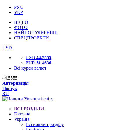
РУС
УКР
ВІДЕО
ФОТО
НАЙПОПУЛЯРНІШІ
СПЕЦПРОЕКТИ
USD
USD
44.5555
EUR
51.4636
Всі курси валют
44.5555
Авторизація
Пошук
RU
ВСІ РОЗДІЛИ
Головна
Україна
Всі новини розділу
Політика