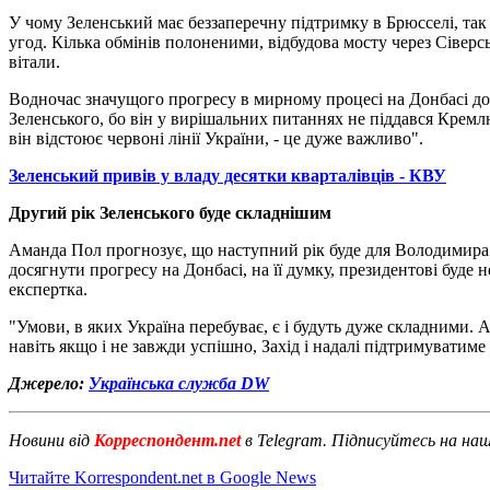
У чому Зеленський має беззаперечну підтримку в Брюсселі, так
угод. Кілька обмінів полоненими, відбудова мосту через Сіверсь
вітали.
Водночас значущого прогресу в мирному процесі на Донбасі дос
Зеленського, бо він у вирішальних питаннях не піддався Кремл
він відстоює червоні лінії України, - це дуже важливо".
Зеленський привів у владу десятки кварталівців - КВУ
Другий рік Зеленського буде складнішим
Аманда Пол прогнозує, що наступний рік буде для Володимира З
досягнути прогресу на Донбасі, на її думку, президентові буде н
експертка.
"Умови, в яких Україна перебуває, є і будуть дуже складними. 
навіть якщо і не завжди успішно, Захід і надалі підтримуватиме
Джерело:
Українська служба DW
Новини від
Корреспондент.net
в Telegram. Підписуйтесь на на
Читайте Korrespondent.net в Google News