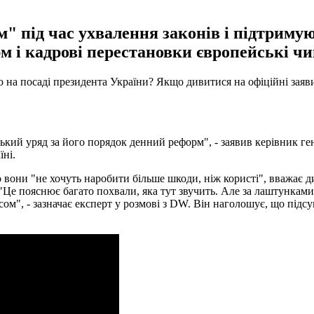
 під час ухвалення законів і підтримуют
м і кадрові перестановки європейські ч
а посаді президента України? Якщо дивитися на офіційні заяви
кий уряд за його порядок денний реформ", - заявив керівник ген
їні.
о вони "не хочуть наробити більше шкоди, ніж користі", вважає 
е пояснює багато похвали, яка тут звучить. Але за лаштунками п
м", - зазначає експерт у розмові з DW. Він наголошує, що підсум