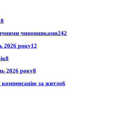
28
оличними чиновниками
24
2
нь 2026 року
12
рік
8
ень 2026 року
8
и компенсацію за житло
6