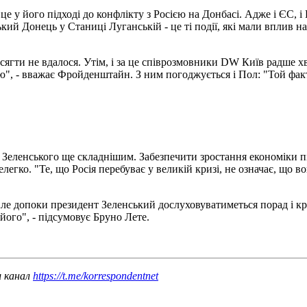
 це у його підході до конфлікту з Росією на Донбасі. Адже і ЄС
кий Донець у Станиці Луганській - це ті події, які мали вплив на
ягти не вдалося. Утім, і за це співрозмовники DW Київ радше хв
ю", - вважає Фройденштайн. З ним погоджується і Пол: "Той факт
еленського ще складнішим. Забезпечити зростання економіки піс
елегко. "Те, що Росія перебуває у великій кризі, не означає, що 
Але допоки президент Зеленський дослуховуватиметься порад і кр
 його", - підсумовує Бруно Лете.
ш канал
https://t.me/korrespondentnet