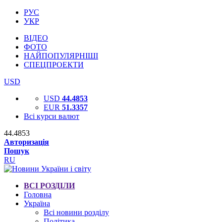
РУС
УКР
ВІДЕО
ФОТО
НАЙПОПУЛЯРНІШІ
СПЕЦПРОЕКТИ
USD
USD
44.4853
EUR
51.3357
Всі курси валют
44.4853
Авторизація
Пошук
RU
ВСІ РОЗДІЛИ
Головна
Україна
Всі новини розділу
Політика