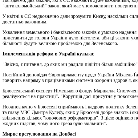
Нагадаємо, два закони, які в ЄС вважають дуже важливими, вда
"антиколомойський" закон, який має унеможливити поверненн
У квітні в ЄС недвозначно дали зрозуміти Києву, наскільки си
достатньо важливим.
Ухвалення земельного і банківського законів є умовою надання
приставити до голови України дуло пістолета, аби ці закони ух
більшості будуть великою проблемою для Зеленського.
Імплементація реформ в Україні кульгає
"Звісно, є питання, до яких ми радили підійти більш амбіційно"
Постійний доповідач Європарламенту щодо України Міхаель Ґале
говорить напряму з працівниками системи охорони здоров'я, які
Брюссельський експерт Німецького фонду Маршалла Сполучених
реалізуються на практиці". "Корупція досі присутня у повсякденн
Неоднозначно у Брюсселі сприймають і кадрову політику Зелен
та главу МЗС Дмитра Кулебу, яких у Брюсселі добре знають і я
звільнення кількох "ключових реформаторів". З цією оцінкою п
жодних підстав, чому його треба було звільняти".
Мирне врегулювання на Донбасі