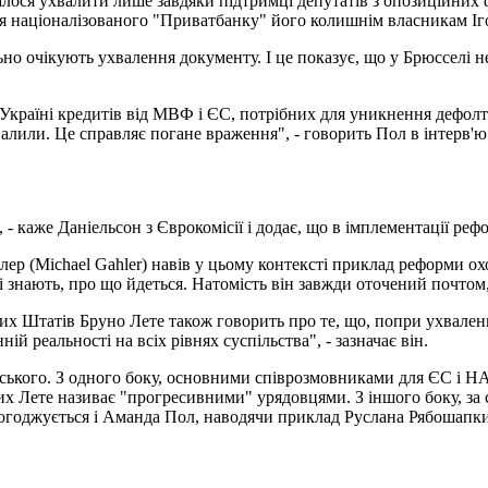
лося ухвалити лише завдяки підтримці депутатів з опозиційних ф
я націоналізованого "Приватбанку" його колишнім власникам І
льно очікують ухвалення документу. І це показує, що у Брюсселі
 Україні кредитів від МВФ і ЄС, потрібних для уникнення дефол
валили. Це справляє погане враження", - говорить Пол в інтерв'
, - каже Даніельсон з Єврокомісії і додає, що в імплементації р
р (Michael Gahler) навів у цьому контексті приклад реформи ох
 знають, про що йдеться. Натомість він завжди оточений почтом,
 Штатів Бруно Лете також говорить про те, що, попри ухваленн
ій реальності на всіх рівнях суспільства", - зазначає він.
ського. З одного боку, основними співрозмовниками для ЄС і НА
ких Лете називає "прогресивними" урядовцями. З іншого боку, за
огоджується і Аманда Пол, наводячи приклад Руслана Рябошапки,