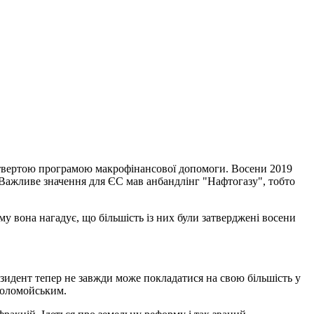
четвертою програмою макрофінансової допомоги. Восени 2019
у. Важливе значення для ЄС мав анбандлінг "Нафтогазу", тобто
у вона нагадує, що більшість із них були затверджені восени
езидент тепер не завжди може покладатися на свою більшість у
 Коломойським.