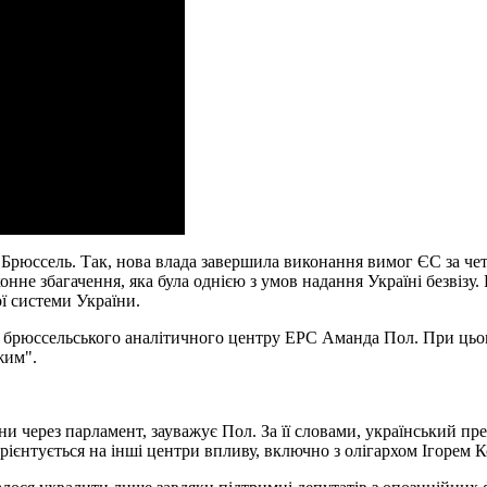
ав Брюссель. Так, нова влада завершила виконання вимог ЄС за 
конне збагачення, яка була однією з умов надання Україні безвіз
ої системи України.
ка брюссельського аналітичного центру EPC Аманда Пол. При цьом
жим".
и через парламент, зауважує Пол. За її словами, український пр
 орієнтується на інші центри впливу, включно з олігархом Ігорем