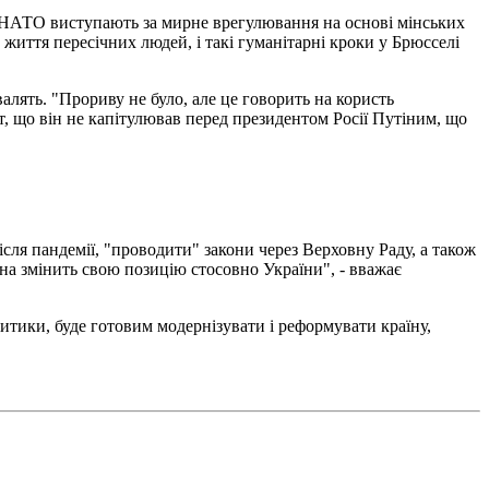
, і НАТО виступають за мирне врегулювання на основі мінських
 життя пересічних людей, і такі гуманітарні кроки у Брюсселі
алять. "Прориву не було, але це говорить на користь
, що він не капітулював перед президентом Росії Путіним, що
ля пандемії, "проводити" закони через Верховну Раду, а також
вона змінить свою позицію стосовно України", - вважає
итики, буде готовим модернізувати і реформувати країну,