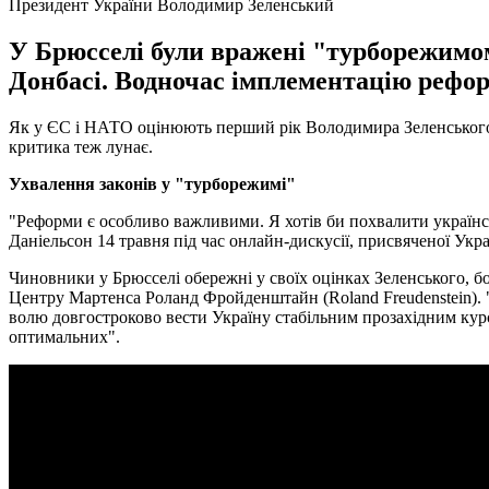
Президент України Володимир Зеленський
У Брюсселі були вражені "турборежимом"
Донбасі. Водночас імплементацію рефор
Як у ЄС і НАТО оцінюють перший рік Володимира Зеленського н
критика теж лунає.
Ухвалення законів у "турборежимі"
"Реформи є особливо важливими. Я хотів би похвалити українсь
Даніельсон 14 травня під час онлайн-дискусії, присвяченої Укра
Чиновники у Брюсселі обережні у своїх оцінках Зеленського, б
Центру Мартенса Роланд Фройденштайн (Roland Freudenstein). "Ц
волю довгостроково вести Україну стабільним прозахідним курсо
оптимальних".