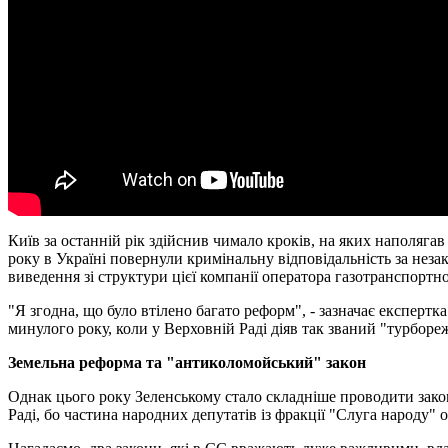
Київ за останній рік здійснив чимало кроків, на яких наполяг
року в Україні повернули кримінальну відповідальність за неза
виведення зі структури цієї компанії оператора газотранспортн
"Я згодна, що було втілено багато реформ", - зазначає експерт
минулого року, коли у Верховній Раді діяв так званий "турборе
Земельна реформа та "антиколомойський" закон
Однак цього року Зеленському стало складніше проводити закон
Раді, бо частина народних депутатів із фракції "Слуга народу"