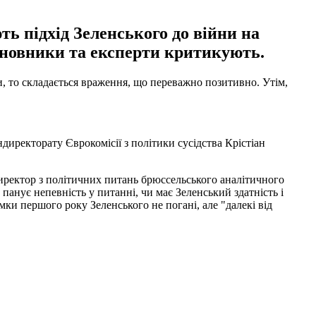
ь підхід Зеленського до війни на
иновники та експерти критикують.
, то складається враження, що переважно позитивно. Утім,
директорату Єврокомісії з політики сусідства Крістіан
директор з політичних питань брюссельського аналітичного
анує непевність у питанні, чи має Зеленський здатність і
ки першого року Зеленського не погані, але "далекі від