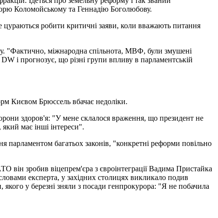
ракцій. Ідеться про земельну реформу і так званий
горю Коломойському та Геннадію Боголюбову.
 не цураються робити критичні заяви, коли вважають питання
ту. "Фактично, міжнародна спільнота, МВФ, були змушені
ю DW і прогнозує, що різні групи впливу в парламентській
еформ Києвом Брюссель вбачає недоліки.
орони здоров'я: "У мене склалося враження, що президент не
 який має інші інтереси".
я парламентом багатьох законів, "конкретні реформи повільно
ТО він зробив віцепрем'єра з євроінтеграції Вадима Пристайка
 словами експерта, у західних столицях викликало подив
 якого у березні зняли з посади генпрокурора: "Я не побачила