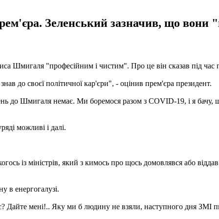
рем'єра. Зеленський зазначив, що вони "
а Шмигаля "професійним і чистим". Про це він сказав під час пр
нав до своєї політичної кар'єри", - оцінив прем'єра президент.
ень до Шмигаля немає. Ми боремося разом з COVID-19, і я бачу, щ
яді можливі і далі.
и когось із міністрів, який з кимось про щось домовлявся або відда
 в енергогалузі.
и є? Дайте мені!.. Яку ми б людину не взяли, наступного дня ЗМІ