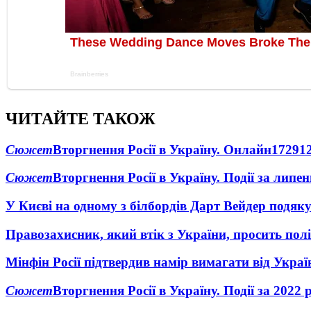
ЧИТАЙТЕ ТАКОЖ
Сюжет
Вторгнення Росії в Україну. Онлайн
1729
1
Сюжет
Вторгнення Росії в Україну. Події за липе
У Києві на одному з білбордів Дарт Вейдер подяк
Правозахисник, який втік з України, просить полі
Мінфін Росії підтвердив намір вимагати від Укра
Сюжет
Вторгнення Росії в Україну. Події за 2022 