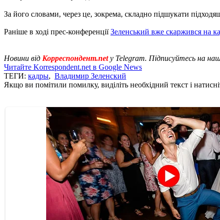
За його словами, через це, зокрема, складно підшукати підходя
Раніше в ході прес-конференції
Зеленський вже скаржився на к
Новини від
Корреспондент.net
у Telegram. Підписуйтесь на на
Читайте Korrespondent.net в Google News
ТЕГИ:
кадры
,
Владимир Зеленский
Якщо ви помітили помилку, виділіть необхідний текст і натисніт