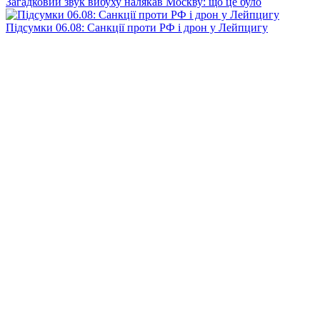
Загадковий звук вибуху налякав Москву: що це було
Підсумки 06.08: Санкції проти РФ і дрон у Лейпцигу