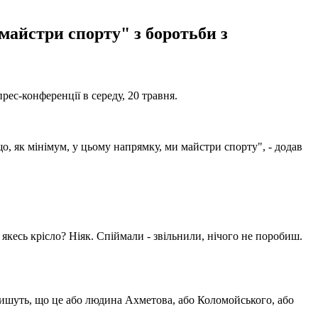
майстри спорту" з боротьби з
ес-конференції в середу, 20 травня.
о, як мінімум, у цьому напрямку, ми майстри спорту", - додав
в якесь крісло? Ніяк. Спіймали - звільнили, нічого не поробиш.
 пишуть, що це або людина Ахметова, або Коломойського, або