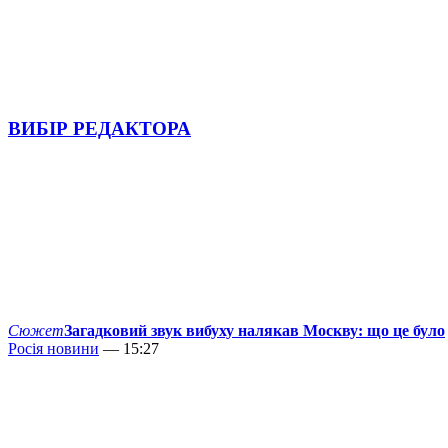
ВИБІР РЕДАКТОРА
Сюжет
Загадковий звук вибуху налякав Москву: що це було
Росія новини
— 15:27