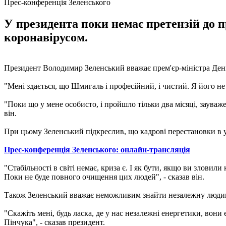
Прес-конференція Зеленського
У президента поки немає претензій до п
коронавірусом.
Президент Володимир Зеленський вважає прем'єр-міністра Денис
"Мені здається, що Шмигаль і професійний, і чистий. Я його не з
"Поки що у мене особисто, і пройшло тільки два місяці, зауваж
він.
При цьому Зеленський підкреслив, що кадрові перестановки в ур
Прес-конференція Зеленського: онлайн-трансляція
"Стабільності в світі немає, криза є. І як бути, якщо ви зловил
Поки не буде повного очищення цих людей", - сказав він.
Також Зеленський вважає неможливим знайти незалежну людину
"Скажіть мені, будь ласка, де у нас незалежні енергетики, вон
Пінчука", - сказав президент.