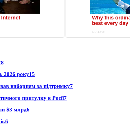
28
нь 2026 року
15
ував виборцям за підтримку
7
тичного притулку в Росії
7
їни $3 млрд
6
рік
6