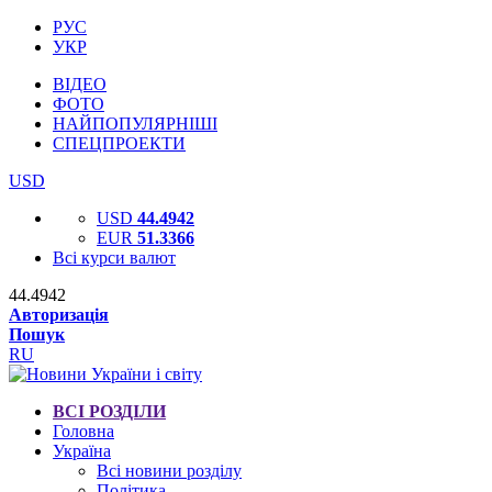
РУС
УКР
ВІДЕО
ФОТО
НАЙПОПУЛЯРНІШІ
СПЕЦПРОЕКТИ
USD
USD
44.4942
EUR
51.3366
Всі курси валют
44.4942
Авторизація
Пошук
RU
ВСІ РОЗДІЛИ
Головна
Україна
Всі новини розділу
Політика