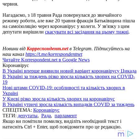
червня.
Нагадаємо, з 18 травня Рада повернулася до звичайного
режиму роботи, але вже 20 травня фракція Батьківщина пішла
на самоізоляцію через коронавірус у колеги. У зв'язку з цим
депутати вирішили
скасувати всі засідання на цьому тижні
.
Новини від
Корреспондент.net
в Telegram. Підписуйтесь на
наш канал
https://t.me/korrespondentnet
Читайте Korrespondent.net в Google News
Коронавірус
В Україні вперше виявили новий варіант коронавірусу Цикада
В Україні за тиждень різко зросла кількість хворих на COVID-
19
Нові штами COVID-19: особливості та кількість хворих в
Україні
У Києві різко зросла кількість хворих на коронавірус
В Україні утричі зросла кількість випадків COVID за тиждень
СПЕЦТЕМА:
Коронавірус
ТЕГИ:
депутаты
,
Рада
,
парламент
Якщо ви помітили помилку, виділіть необхідний текст і
натисніть Ctrl + Enter, щоб повідомити про це редакцію.