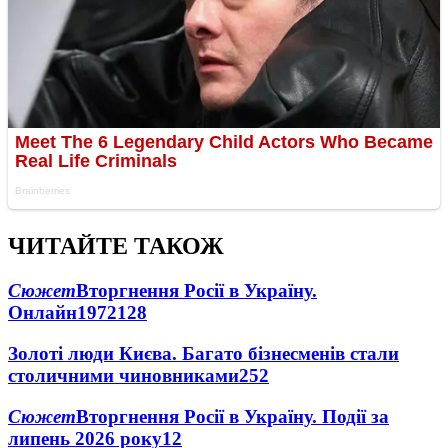
ЧИТАЙТЕ ТАКОЖ
Сюжет
Вторгнення Росії в Україну.
Онлайн
1972
128
Золоті люди Києва. Багато бізнесменів стали
столичними чиновниками
25
2
Сюжет
Вторгнення Росії в Україну. Події за
липень 2026 року
12