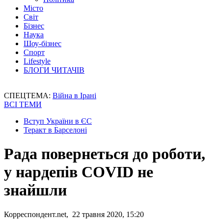
Місто
Світ
Бізнес
Наука
Шоу-бізнес
Спорт
Lifestyle
БЛОГИ ЧИТАЧІВ
СПЕЦТЕМА:
Війна в Ірані
ВСІ ТЕМИ
Вступ України в ЄС
Теракт в Барселоні
Рада повернеться до роботи,
у нардепів COVID не
знайшли
Корреспондент.net, 22 травня 2020, 15:20