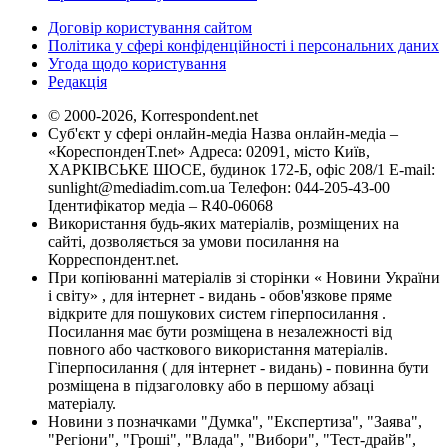
Договір користування сайтом
Політика у сфері конфіденційності і персональних даних
Угода щодо користування
Редакція
© 2000-2026, Korrespondent.net
Суб'єкт у сфері онлайн-медіа Назва онлайн-медіа –
«КореспонденТ.net» Адреса: 02091, місто Київ,
ХАРКІВСЬКЕ ШОСЕ, будинок 172-Б, офіс 208/1 E-mail:
sunlight@mediadim.com.ua
Телефон: 044-205-43-00
Ідентифікатор медіа – R40-06068
Використання будь-яких матеріалів, розміщених на
сайті, дозволяється за умови посилання на
Корреспондент.net.
При копіюванні матеріалів зі сторінки « Новини України
і світу» , для інтернет - видань - обов'язкове пряме
відкрите для пошукових систем гіперпосилання .
Посилання має бути розміщена в незалежності від
повного або часткового використання матеріалів.
Гіперпосилання ( для інтернет - видань) - повинна бути
розміщена в підзаголовку або в першому абзаці
матеріалу.
Новини з позначками "Думка", "Експертиза", "Заява",
"Регіони", "Гроші", "Влада", "Вибори", "Тест-драйв",