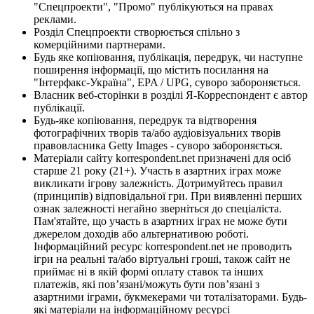
"Спецпроекти", "Промо" публікуються на правах
реклами.
Розділ Спецпроекти створюється спільно з
комерційними партнерами.
Будь яке копіювання, публікація, передрук, чи наступне
поширення інформації, що містить посилання на
"Інтерфакс-Україна", EPA / UPG, суворо забороняється.
Власник веб-сторінки в розділі Я-Корреспондент є автор
публікації.
Будь-яке копіювання, передрук та відтворення
фотографічних творів та/або аудіовізуальних творів
правовласника Getty Images - суворо забороняється.
Матеріали сайту korrespondent.net призначені для осіб
старше 21 року (21+). Участь в азартних іграх може
викликати ігрову залежність. Дотримуйтесь правил
(принципів) відповідальної гри. При виявленні перших
ознак залежності негайно зверніться до спеціаліста.
Пам'ятайте, що участь в азартних іграх не може бути
джерелом доходів або альтернативою роботі.
Інформаційний ресурс korrespondent.net не проводить
ігри на реальні та/або віртуальні гроші, також сайт не
приймає ні в якій формі оплату ставок та інших
платежів, які пов’язані/можуть бути пов’язані з
азартними іграми, букмекерами чи тоталізаторами. Будь-
які матеріали на інформаційному ресурсі