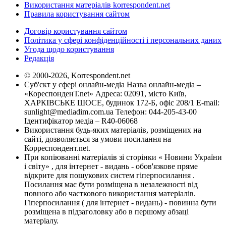
Використання матеріалів korrespondent.net
Правила користування сайтом
Договір користування сайтом
Політика у сфері конфіденційності і персональних даних
Угода щодо користування
Редакція
© 2000-2026, Korrespondent.net
Суб'єкт у сфері онлайн-медіа Назва онлайн-медіа –
«КореспонденТ.net» Адреса: 02091, місто Київ,
ХАРКІВСЬКЕ ШОСЕ, будинок 172-Б, офіс 208/1 E-mail:
sunlight@mediadim.com.ua
Телефон: 044-205-43-00
Ідентифікатор медіа – R40-06068
Використання будь-яких матеріалів, розміщених на
сайті, дозволяється за умови посилання на
Корреспондент.net.
При копіюванні матеріалів зі сторінки « Новини України
і світу» , для інтернет - видань - обов'язкове пряме
відкрите для пошукових систем гіперпосилання .
Посилання має бути розміщена в незалежності від
повного або часткового використання матеріалів.
Гіперпосилання ( для інтернет - видань) - повинна бути
розміщена в підзаголовку або в першому абзаці
матеріалу.