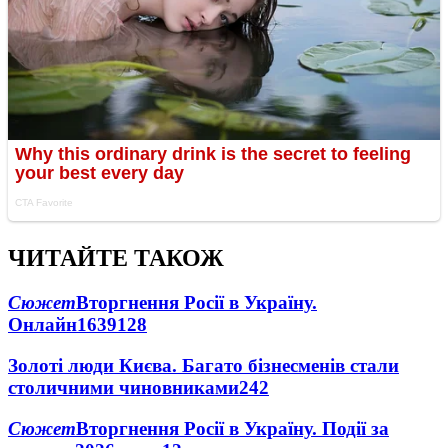
ЧИТАЙТЕ ТАКОЖ
Сюжет
Вторгнення Росії в Україну.
Онлайн
1639
128
Золоті люди Києва. Багато бізнесменів стали
столичними чиновниками
24
2
Сюжет
Вторгнення Росії в Україну. Події за