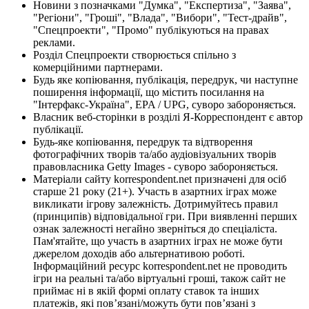
Новини з позначками "Думка", "Експертиза", "Заява",
"Регіони", "Гроші", "Влада", "Вибори", "Тест-драйв",
"Спецпроекти", "Промо" публікуються на правах
реклами.
Розділ Спецпроекти створюється спільно з
комерційними партнерами.
Будь яке копіювання, публікація, передрук, чи наступне
поширення інформації, що містить посилання на
"Інтерфакс-Україна", EPA / UPG, суворо забороняється.
Власник веб-сторінки в розділі Я-Корреспондент є автор
публікації.
Будь-яке копіювання, передрук та відтворення
фотографічних творів та/або аудіовізуальних творів
правовласника Getty Images - суворо забороняється.
Матеріали сайту korrespondent.net призначені для осіб
старше 21 року (21+). Участь в азартних іграх може
викликати ігрову залежність. Дотримуйтесь правил
(принципів) відповідальної гри. При виявленні перших
ознак залежності негайно зверніться до спеціаліста.
Пам'ятайте, що участь в азартних іграх не може бути
джерелом доходів або альтернативою роботі.
Інформаційний ресурс korrespondent.net не проводить
ігри на реальні та/або віртуальні гроші, також сайт не
приймає ні в якій формі оплату ставок та інших
платежів, які пов’язані/можуть бути пов’язані з