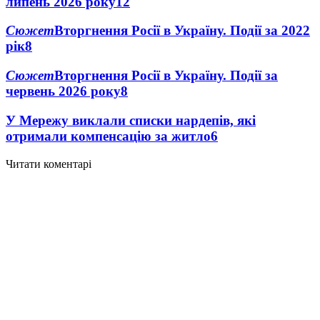
липень 2026 року
12
Сюжет
Вторгнення Росії в Україну. Події за 2022
рік
8
Сюжет
Вторгнення Росії в Україну. Події за
червень 2026 року
8
У Мережу виклали списки нардепів, які
отримали компенсацію за житло
6
Читати коментарі