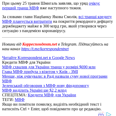
При цьому 25 травня Шмигаль заявляв, що уряд
очікує
перший транш МВФ
вже наступного тижня.
За словами глави Нацбанку Якова Смолія,
всі транші кредиту
МВФ планується витратити
на покриття рекордного дефіциту
держбюджету майже в 300 млрд грн, який утворився через
ситуацію з пандемією коронавірусу.
Новини від
Корреспондент.net
в Telegram. Підписуйтесь на
наш канал
https://t.me/korrespondentnet
Читайте Korrespondent.net в Google News
Кредити МВФ для України
МВФ схвалив для України транш у розмірі $690 млн
Глава МВФ прибула з візитом у Київ - ЗМІ
Менше, ніж очікували: в Раді назвали суму нової програми
МВФ
Зеленський обговорив з МВФ нову фіндопомогу
МВФ виділить Україні ще $2,2 млрд
СПЕЦТЕМА:
Кредити МВФ для України
ТЕГИ:
МВФ
Якщо ви помітили помилку, виділіть необхідний текст і
натисніть Ctrl + Enter, щоб повідомити про це редакцію.