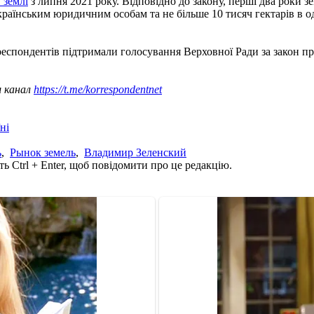
 землі
з липня 2021 року. Відповідно до закону, перші два роки 
українським юридичним особам та не більше 10 тисяч гектарів в 
еспондентів підтримали голосування Верховної Ради за закон п
ш канал
https://t.me/korrespondentnet
ні
ь
,
Рынок земель
,
Владимир Зеленский
ь Ctrl + Enter, щоб повідомити про це редакцію.