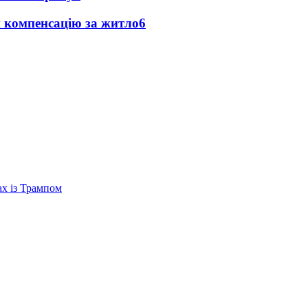
и компенсацію за житло
6
ах із Трампом