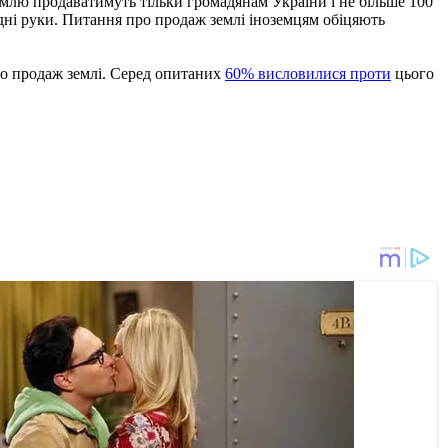
землю продаватимуть тільки громадянам України і не більше 100
одні руки. Питання про продаж землі іноземцям обіцяють
ро продаж землі. Серед опитаних
60% висловилися проти
цього