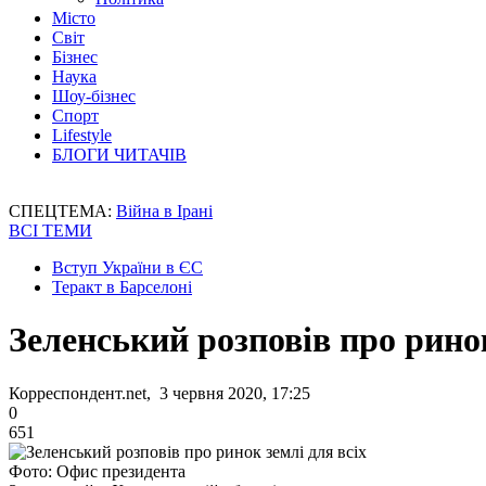
Місто
Світ
Бізнес
Наука
Шоу-бізнес
Спорт
Lifestyle
БЛОГИ ЧИТАЧІВ
СПЕЦТЕМА:
Війна в Ірані
ВСІ ТЕМИ
Вступ України в ЄС
Теракт в Барселоні
Зеленський розповів про ринок
Корреспондент.net, 3 червня 2020, 17:25
0
651
Фото: Офис президента