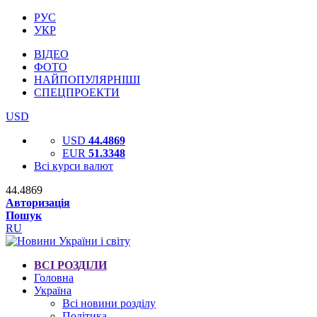
РУС
УКР
ВІДЕО
ФОТО
НАЙПОПУЛЯРНІШІ
СПЕЦПРОЕКТИ
USD
USD
44.4869
EUR
51.3348
Всі курси валют
44.4869
Авторизація
Пошук
RU
ВСІ РОЗДІЛИ
Головна
Україна
Всі новини розділу
Політика