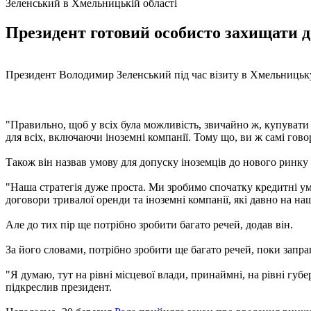
Зеленський в Хмельницькій області
Президент готовий особисто захищати до
Президент Володимир Зеленський під час візиту в Хмельницьку 
"Правильно, щоб у всіх була можливість, звичайно ж, купувати
для всіх, включаючи іноземні компанії. Тому що, ви ж самі гово
Також він назвав умову для допуску іноземців до нового ринку 
"Наша стратегія дуже проста. Ми зробимо спочатку кредитні ум
договори тривалої оренди та іноземні компанії, які давно на на
Але до тих пір ще потрібно зробити багато речей, додав він.
За його словами, потрібно зробити ще багато речей, поки запрац
"Я думаю, тут на рівні місцевої влади, принаймні, на рівні губ
підкреслив президент.