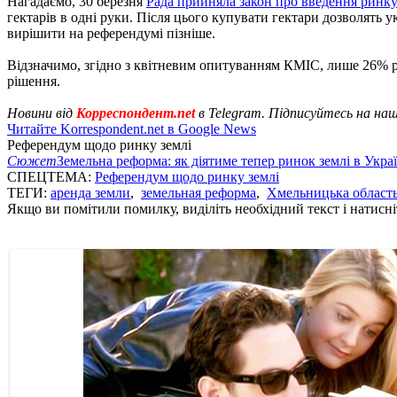
Нагадаємо, 30 березня
Рада прийняла закон про введення ринку
гектарів в одні руки. Після цього купувати гектари дозволять 
вирішити на референдумі пізніше.
Відзначимо, згідно з квітневим опитуванням КМІС, лише 26% р
рішення.
Новини від
Корреспондент.net
в Telegram. Підписуйтесь на на
Читайте Korrespondent.net в Google News
Референдум щодо ринку землі
Сюжет
Земельна реформа: як діятиме тепер ринок землі в Украї
СПЕЦТЕМА:
Референдум щодо ринку землі
ТЕГИ:
аренда земли
,
земельная реформа
,
Хмельницька област
Якщо ви помітили помилку, виділіть необхідний текст і натисніт