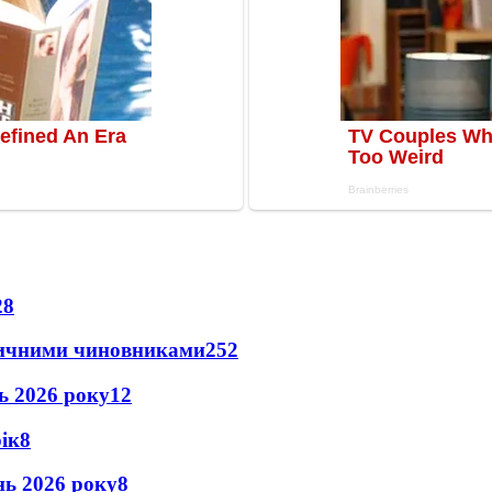
28
оличними чиновниками
25
2
нь 2026 року
12
рік
8
ень 2026 року
8