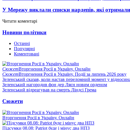
У Мережу виклали списки нардепів, які отримал
Читати коментарі
Новини політики
Останні
Популярні
Коментовані
Сюжет
Вторгнення Росії в Україну. Онлайн
Сюжет
Вторгнення Росії в Україну. Події за липень 2026 року
Зеленський сказав, коли настав переломний момент у відносин
Зеленський нагородив фон дер Ляєн новим орденом
Зеленський відреагував на смерть Ліндсі Грема
Сюжети
Вторгнення Росії в Україну. Онлайн
Підсумки 08.08: Patriot буде і мінус два НПЗ