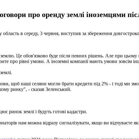
говори про оренду землі іноземцями піс
область в середу, 3 червня, виступив за збереження довгостроко
 землю. Це обов'язково буде після певних рішень. Але при цьому
рите про рівні умови. А іноземні компанії мають умови зовсім інш
землі.
ови, щоб наші селяни могли брати кредити під 2% - і тоді ми зм
шому ринку", - сказав Зеленський.
ює ринок землі і будуть готові кадастри.
ернаторів нам можна відразу сигналізувати, якщо ви відчуваєте я