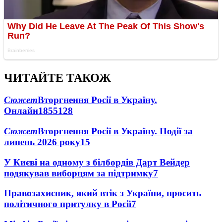
ЧИТАЙТЕ ТАКОЖ
Сюжет
Вторгнення Росії в Україну.
Онлайн
1855
128
Сюжет
Вторгнення Росії в Україну. Події за
липень 2026 року
15
У Києві на одному з білбордів Дарт Вейдер
подякував виборцям за підтримку
7
Правозахисник, який втік з України, просить
політичного притулку в Росії
7