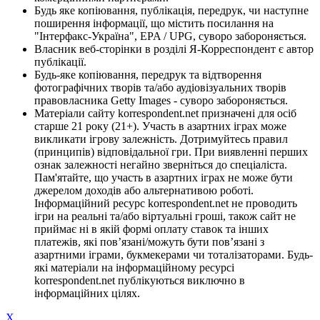
Будь яке копіювання, публікація, передрук, чи наступне
поширення інформації, що містить посилання на
"Інтерфакс-Україна", EPA / UPG, суворо забороняється.
Власник веб-сторінки в розділі Я-Корреспондент є автор
публікації.
Будь-яке копіювання, передрук та відтворення
фотографічних творів та/або аудіовізуальних творів
правовласника Getty Images - суворо забороняється.
Матеріали сайту korrespondent.net призначені для осіб
старше 21 року (21+). Участь в азартних іграх може
викликати ігрову залежність. Дотримуйтесь правил
(принципів) відповідальної гри. При виявленні перших
ознак залежності негайно зверніться до спеціаліста.
Пам'ятайте, що участь в азартних іграх не може бути
джерелом доходів або альтернативою роботі.
Інформаційний ресурс korrespondent.net не проводить
ігри на реальні та/або віртуальні гроші, також сайт не
приймає ні в якій формі оплату ставок та інших
платежів, які пов’язані/можуть бути пов’язані з
азартними іграми, букмекерами чи тоталізаторами. Будь-
які матеріали на інформаційному ресурсі
korrespondent.net публікуються виключно в
інформаційних цілях.
X