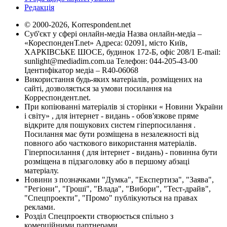
Редакція
© 2000-2026, Korrespondent.net
Суб'єкт у сфері онлайн-медіа Назва онлайн-медіа –
«КореспонденТ.net» Адреса: 02091, місто Київ,
ХАРКІВСЬКЕ ШОСЕ, будинок 172-Б, офіс 208/1 E-mail:
sunlight@mediadim.com.ua
Телефон: 044-205-43-00
Ідентифікатор медіа – R40-06068
Використання будь-яких матеріалів, розміщених на
сайті, дозволяється за умови посилання на
Корреспондент.net.
При копіюванні матеріалів зі сторінки « Новини України
і світу» , для інтернет - видань - обов'язкове пряме
відкрите для пошукових систем гіперпосилання .
Посилання має бути розміщена в незалежності від
повного або часткового використання матеріалів.
Гіперпосилання ( для інтернет - видань) - повинна бути
розміщена в підзаголовку або в першому абзаці
матеріалу.
Новини з позначками "Думка", "Експертиза", "Заява",
"Регіони", "Гроші", "Влада", "Вибори", "Тест-драйв",
"Спецпроекти", "Промо" публікуються на правах
реклами.
Розділ Спецпроекти створюється спільно з
комерційними партнерами.