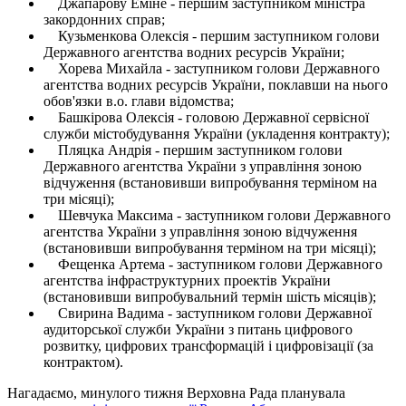
Джапарову Еміне - першим заступником міністра
закордонних справ;
Кузьменкова Олексія - першим заступником голови
Державного агентства водних ресурсів України;
Хорева Михайла - заступником голови Державного
агентства водних ресурсів України, поклавши на нього
обов'язки в.о. глави відомства;
Башкірова Олексія - головою Державної сервісної
служби містобудування України (укладення контракту);
Пляцка Андрія - першим заступником голови
Державного агентства України з управління зоною
відчуження (встановивши випробування терміном на
три місяці);
Шевчука Максима - заступником голови Державного
агентства України з управління зоною відчуження
(встановивши випробування терміном на три місяці);
Фещенка Артема - заступником голови Державного
агентства інфраструктурних проектів України
(встановивши випробувальний термін шість місяців);
Свирина Вадима - заступником голови Державної
аудиторської служби України з питань цифрового
розвитку, цифрових трансформацій і цифровізації (за
контрактом).
Нагадаємо, минулого тижня Верховна Рада планувала