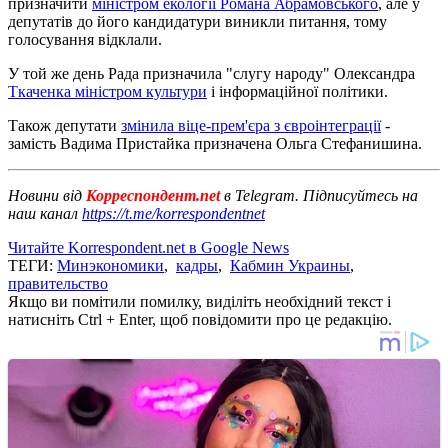
призначити
міністром екології Романа Абрамовського
, але у
депутатів до його кандидатури виникли питання, тому
голосування відклали.
У той же день Рада призначила "слугу народу" Олександра
Ткаченка міністром культури
і інформаційної політики.
Також депутати
змінила віце-прем'єра з євроінтеграції
-
замість Вадима Пристайка призначена Ольга Стефанишина.
Новини від
Корреспондент.net
в Telegram. Підписуйтесь на
наш канал
https://t.me/korrespondentnet
Читайте Korrespondent.net в Google News
ТЕГИ:
Минэкономики
,
кадры
,
Кабмин Украины
,
правительство
Якщо ви помітили помилку, виділіть необхідний текст і
натисніть Ctrl + Enter, щоб повідомити про це редакцію.