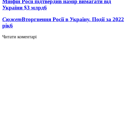
Мінфін Росії підтвердив намір вимагати від
України $3 млрд
6
Сюжет
Вторгнення Росії в Україну. Події за 2022
рік
6
Читати коментарі