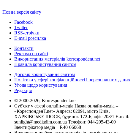
Повна версія сайту
Facebook
Twitter
RSS-стрічки
E-mail розсилка
Контакти
Реклама на сайті
Використання матеріалів korrespondent.net
Правила користування сайтом
Договір користування сайтом
Політика у сфері конфіденційності і персональних даних
Угода щодо користування
Редакція
© 2000-2026, Korrespondent.net
Суб'єкт у сфері онлайн-медіа Назва онлайн-медіа –
«КореспонденТ.net» Адреса: 02091, місто Київ,
ХАРКІВСЬКЕ ШОСЕ, будинок 172-Б, офіс 208/1 E-mail:
sunlight@mediadim.com.ua
Телефон: 044-205-43-00
Ідентифікатор медіа – R40-06068
Використання будь-яких матеріалів, розміщених на