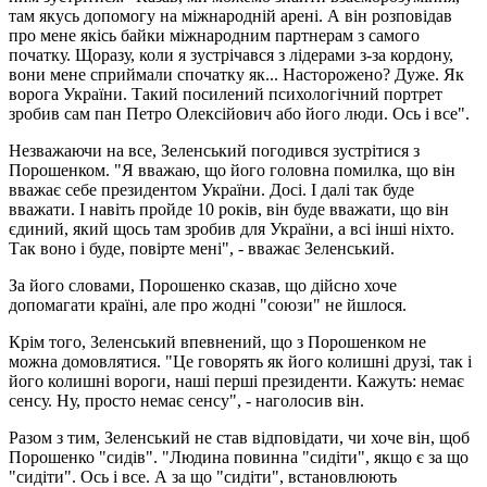
там якусь допомогу на міжнародній арені. А він розповідав
про мене якісь байки міжнародним партнерам з самого
початку. Щоразу, коли я зустрічався з лідерами з-за кордону,
вони мене сприймали спочатку як... Насторожено? Дуже. Як
ворога України. Такий посилений психологічний портрет
зробив сам пан Петро Олексійович або його люди. Ось і все".
Незважаючи на все, Зеленський погодився зустрітися з
Порошенком. "Я вважаю, що його головна помилка, що він
вважає себе президентом України. Досі. І далі так буде
вважати. І навіть пройде 10 років, він буде вважати, що він
єдиний, який щось там зробив для України, а всі інші ніхто.
Так воно і буде, повірте мені", - вважає Зеленський.
За його словами, Порошенко сказав, що дійсно хоче
допомагати країні, але про жодні "союзи" не йшлося.
Крім того, Зеленський впевнений, що з Порошенком не
можна домовлятися. "Це говорять як його колишні друзі, так і
його колишні вороги, наші перші президенти. Кажуть: немає
сенсу. Ну, просто немає сенсу", - наголосив він.
Разом з тим, Зеленський не став відповідати, чи хоче він, щоб
Порошенко "сидів". "Людина повинна "сидіти", якщо є за що
"сидіти". Ось і все. А за що "сидіти", встановлюють