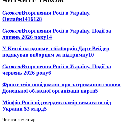
ЧИТАЙТЕ ТАКОЖ
Сюжет
Вторгнення Росії в Україну.
Онлайн
1416
128
Сюжет
Вторгнення Росії в Україну. Події за
липень 2026 року
14
У Києві на одному з білбордів Дарт Вейдер
подякував виборцям за підтримку
10
Сюжет
Вторгнення Росії в Україну. Події за
червень 2026 року
6
Фронт змін повідомляє про затримання голови
Донецької обласної організації партії
5
Мінфін Росії підтвердив намір вимагати від
України $3 млрд
5
Читати коментарі