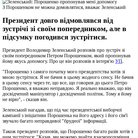
З Порошенком не можна домовлятися, вважає Зеленський
Президент довго відмовлявся від
зустрічі зі своїм попередником, але в
підсумку погодився зустрітися.
Президент Володимир Зеленський розповів про зустріч зі
своїм попередником Петром Порошенком, який пропонував
йому якусь допомогу. Про це він розповів в інтерв'ю
УП
.
"Порошенко з самого початку мого президентства хотів зі
мною зустрітися. Я не бачив в цьому жодного сенсу. Не бачив
в цьому сенсу через те, що все, що говорив до цього Петро
Порошенко, я вважаю неправдою. Я реально вважаю, що він
досвідчений маніпулятор і досвідчений політик. Тому я йому
не вірю", - сказав він.
Зеленський нагадав, що під час президентської виборчої
кампанії з ініціативи Порошенка на його адресу і його сім'ї
звучало багато неправдивої "брудної" інформації.
Також президент розповів, що Порошенко багато разів хотів з
ним зустрітися: "Казав, ми можемо знайти взаєморозуміння,