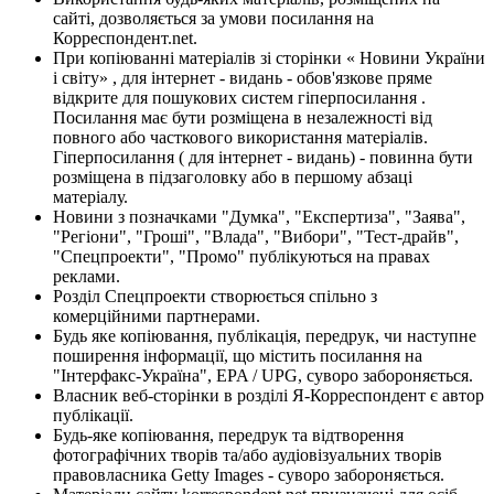
сайті, дозволяється за умови посилання на
Корреспондент.net.
При копіюванні матеріалів зі сторінки « Новини України
і світу» , для інтернет - видань - обов'язкове пряме
відкрите для пошукових систем гіперпосилання .
Посилання має бути розміщена в незалежності від
повного або часткового використання матеріалів.
Гіперпосилання ( для інтернет - видань) - повинна бути
розміщена в підзаголовку або в першому абзаці
матеріалу.
Новини з позначками "Думка", "Експертиза", "Заява",
"Регіони", "Гроші", "Влада", "Вибори", "Тест-драйв",
"Спецпроекти", "Промо" публікуються на правах
реклами.
Розділ Спецпроекти створюється спільно з
комерційними партнерами.
Будь яке копіювання, публікація, передрук, чи наступне
поширення інформації, що містить посилання на
"Інтерфакс-Україна", EPA / UPG, суворо забороняється.
Власник веб-сторінки в розділі Я-Корреспондент є автор
публікації.
Будь-яке копіювання, передрук та відтворення
фотографічних творів та/або аудіовізуальних творів
правовласника Getty Images - суворо забороняється.