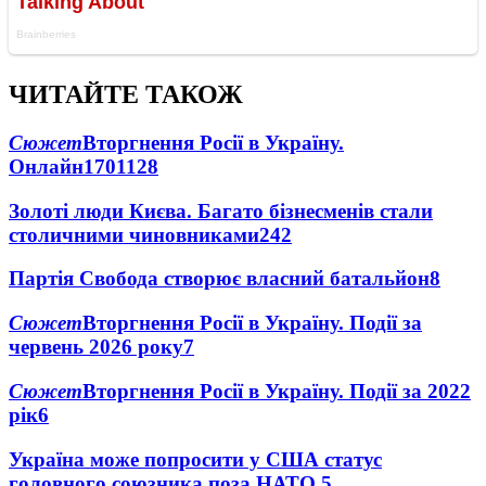
ЧИТАЙТЕ ТАКОЖ
Сюжет
Вторгнення Росії в Україну.
Онлайн
1701
128
Золоті люди Києва. Багато бізнесменів стали
столичними чиновниками
24
2
Партія Свобода створює власний батальйон
8
Сюжет
Вторгнення Росії в Україну. Події за
червень 2026 року
7
Сюжет
Вторгнення Росії в Україну. Події за 2022
рік
6
Україна може попросити у США статус
головного союзника поза НАТО
5