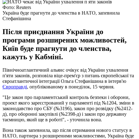
Фото: Reuters
Україна буде прагнути до членства в НАТО, запевнила
Стефанішина
Після приєднання України до
програми розширених можливостей,
Київ буде прагнути до членства,
кажуть у Кабміні.
Північноатлантичний альянс очікує від України ухвалення
п'яти законів, розповіла віце-прем'єр з питань європейської та
євроатлантичної інтеграції Ольга Стефанішина в інтерв'ю
Європравді
, опублікованому в понеділок, 15 червня.
"Це закон про парламентський контроль безпеки і оборони,
проект якого зареєстрований у парламенті під №1204, зміни в
законодавство про СБУ (№3196), закон про розвідку (№2412-
д), про оборонні закупівлі (№2398-д) і закон про державну
таємницю, який ще в роботі", - уточнила вона.
Вона також запевнила, що після отримання нового статусу в
НАТО, партнера з розширеними можливостями, Україна буде