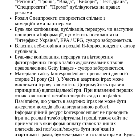
"Регіони", "Гроші", "Влада", "Вибори", "Тест-драйв",
"Спецпроекти", "Промо" публікуються на правах
реклами.
Розділ Спецпроекти створюється спільно з
комерційними партнерами.
Будь яке копіювання, публікація, передрук, чи наступне
поширення інформації, що містить посилання на
"Інтерфакс-Україна", EPA / UPG, суворо забороняється.
Власник веб-сторінки в розділі Я-Корреспондент є автор
публікації.
Будь-яке копіювання, передрук та відтворення
фотографічних творів та/або аудіовізуальних творів
правовласника Getty Images - суворо забороняється.
Матеріали сайту korrespondent.net призначені для осіб
старше 21 року (21+). Участь в азартних іграх може
викликати ігрову залежність. Дотримуйтесь правил
(принципів) відповідальної гри. При виявленні перших
ознак залежності негайно зверніться до спеціаліста.
Пам'ятайте, що участь в азартних іграх не може бути
джерелом доходів або альтернативою роботі.
Інформаційний ресурс korrespondent.net не проводить
ігри на реальні та/або віртуальні гроші, також сайт не
приймає ні в якій формі оплату ставок та інших
платежів, які пов’язані/можуть бути пов’язані з
азартними іграми, букмекерами чи тоталізаторами. Будь-