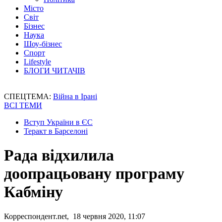
Місто
Світ
Бізнес
Наука
Шоу-бізнес
Спорт
Lifestyle
БЛОГИ ЧИТАЧІВ
СПЕЦТЕМА:
Війна в Ірані
ВСІ ТЕМИ
Вступ України в ЄС
Теракт в Барселоні
Рада відхилила
доопрацьовану програму
Кабміну
Корреспондент.net, 18 червня 2020, 11:07