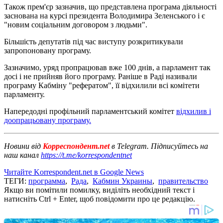
Також прем'єр зазначив, що представлена програма діяльності
заснована на курсі президента Володимира Зеленського і є
"новим соціальним договором з людьми".
Більшість депутатів під час виступу розкритикували
запропоновану програму.
Зазначимо, уряд пропрацював вже 100 днів, а парламент так
досі і не прийняв його програму. Раніше в Раді називали
програму Кабміну "рефератом", її відхилили всі комітети
парламенту.
Напередодні профільний парламентський комітет
відхилив і
доопрацьовану програму.
Новини від
Корреспондент.net
в Telegram. Підписуйтесь на
наш канал
https://t.me/korrespondentnet
Читайте Korrespondent.net в Google News
ТЕГИ:
программа
,
Рада
,
Кабмин Украины
,
правительство
Якщо ви помітили помилку, виділіть необхідний текст і
натисніть Ctrl + Enter, щоб повідомити про це редакцію.