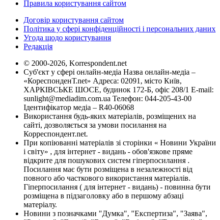
Правила користування сайтом
Договір користування сайтом
Політика у сфері конфіденційності і персональних даних
Угода щодо користування
Редакція
© 2000-2026, Korrespondent.net
Суб'єкт у сфері онлайн-медіа Назва онлайн-медіа –
«КореспонденТ.net» Адреса: 02091, місто Київ,
ХАРКІВСЬКЕ ШОСЕ, будинок 172-Б, офіс 208/1 E-mail:
sunlight@mediadim.com.ua
Телефон: 044-205-43-00
Ідентифікатор медіа – R40-06068
Використання будь-яких матеріалів, розміщених на
сайті, дозволяється за умови посилання на
Корреспондент.net.
При копіюванні матеріалів зі сторінки « Новини України
і світу» , для інтернет - видань - обов'язкове пряме
відкрите для пошукових систем гіперпосилання .
Посилання має бути розміщена в незалежності від
повного або часткового використання матеріалів.
Гіперпосилання ( для інтернет - видань) - повинна бути
розміщена в підзаголовку або в першому абзаці
матеріалу.
Новини з позначками "Думка", "Експертиза", "Заява",