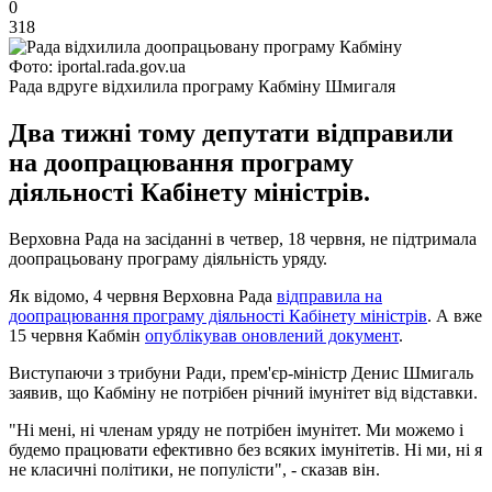
0
318
Фото: iportal.rada.gov.ua
Рада вдруге відхилила програму Кабміну Шмигаля
Два тижні тому депутати відправили
на доопрацювання програму
діяльності Кабінету міністрів.
Верховна Рада на засіданні в четвер, 18 червня, не підтримала
доопрацьовану програму діяльність уряду.
Як відомо, 4 червня Верховна Рада
відправила на
доопрацювання програму діяльності Кабінету міністрів
. А вже
15 червня Кабмін
опублікував оновлений документ
.
Виступаючи з трибуни Ради, прем'єр-міністр Денис Шмигаль
заявив, що Кабміну не потрібен річний імунітет від відставки.
"Ні мені, ні членам уряду не потрібен імунітет. Ми можемо і
будемо працювати ефективно без всяких імунітетів. Ні ми, ні я
не класичні політики, не популісти", - сказав він.