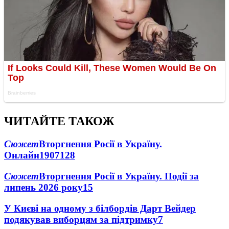
ЧИТАЙТЕ ТАКОЖ
Сюжет
Вторгнення Росії в Україну.
Онлайн
1907
128
Сюжет
Вторгнення Росії в Україну. Події за
липень 2026 року
15
У Києві на одному з білбордів Дарт Вейдер
подякував виборцям за підтримку
7