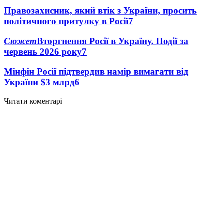
Правозахисник, який втік з України, просить
політичного притулку в Росії
7
Сюжет
Вторгнення Росії в Україну. Події за
червень 2026 року
7
Мінфін Росії підтвердив намір вимагати від
України $3 млрд
6
Читати коментарі