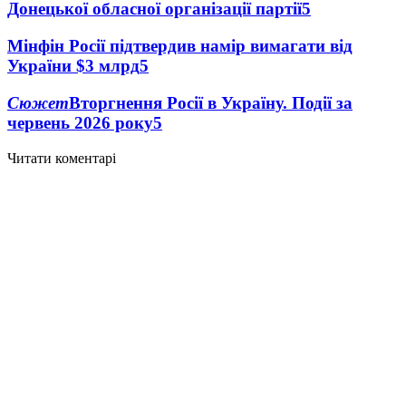
Донецької обласної організації партії
5
Мінфін Росії підтвердив намір вимагати від
України $3 млрд
5
Сюжет
Вторгнення Росії в Україну. Події за
червень 2026 року
5
Читати коментарі