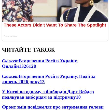
ЧИТАЙТЕ ТАКОЖ
Сюжет
Вторгнення Росії в Україну.
Онлайн
1326
128
Сюжет
Вторгнення Росії в Україну. Події за
липень 2026 року
13
У Києві на одному з білбордів Дарт Вейдер
подякував виборцям за підтримку
10
Фронт змін повідомляє про затримання голови