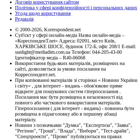
Договір користування сайтом
Політика у сфері конфіденційності і персональних даних
Угода щодо користування
Редакція
© 2000-2026, Korrespondent.net
Суб'єкт у сфері онлайн-медіа Назва онлайн-медіа –
«КореспонденТ.net» Адреса: 02091, місто Київ,
ХАРКІВСЬКЕ ШОСЕ, будинок 172-Б, офіс 208/1 E-mail:
sunlight@mediadim.com.ua
Телефон: 044-205-43-00
Ідентифікатор медіа – R40-06068
Використання будь-яких матеріалів, розміщених на
сайті, дозволяється за умови посилання на
Корреспондент.net.
При копіюванні матеріалів зі сторінки « Новини України
і світу» , для інтернет - видань - обов'язкове пряме
відкрите для пошукових систем гіперпосилання .
Посилання має бути розміщена в незалежності від
повного або часткового використання матеріалів.
Гіперпосилання ( для інтернет - видань) - повинна бути
розміщена в підзаголовку або в першому абзаці
матеріалу.
Новини з позначками "Думка", "Експертиза", "Заява",
"Регіони", "Гроші", "Влада", "Вибори", "Тест-драйв",
"Спецпроекти", "Промо" публікуються на правах