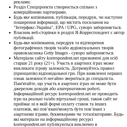
реклами.
Розділ Спецпроекти створюється спільно з
комерційними партнерами.
Будь яке копіювання, публікація, передрук, чи наступне
поширення інформації, що містить посилання на
"Інтерфакс-Україна", EPA / UPG, суворо забороняється.
Власник веб-сторінки в розділі Я-Корреспондент є автор
публікації.
Будь-яке копіювання, передрук та відтворення
фотографічних творів та/або аудіовізуальних творів
правовласника Getty Images - суворо забороняється.
Матеріали сайту korrespondent.net призначені для осіб
старше 21 року (21+). Участь в азартних іграх може
викликати ігрову залежність. Дотримуйтесь правил
(принципів) відповідальної гри. При виявленні перших
ознак залежності негайно зверніться до спеціаліста.
Пам'ятайте, що участь в азартних іграх не може бути
джерелом доходів або альтернативою роботі.
Інформаційний ресурс korrespondent.net не проводить
ігри на реальні та/або віртуальні гроші, також сайт не
приймає ні в якій формі оплату ставок та інших
платежів, які пов’язані/можуть бути пов’язані з
азартними іграми, букмекерами чи тоталізаторами. Будь-
які матеріали на інформаційному ресурсі
korrespondent.net публікуються виключно в