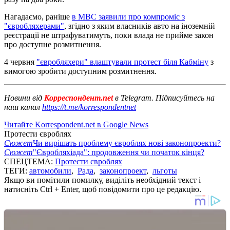
Нагадаємо, раніше
в МВС заявили про компроміс з
"євробляхерами"
, згідно з яким власників авто на іноземній
реєстрації не штрафуватимуть, поки влада не прийме закон
про доступне розмитнення.
4 червня
"євробляхери" влаштували протест біля Кабміну
з
вимогою зробити доступним розмитнення.
Новини від
Корреспондент.net
в Telegram. Підписуйтесь на
наш канал
https://t.me/korrespondentnet
Читайте Korrespondent.net в Google News
Протести євроблях
Сюжет
Чи вирішать проблему євроблях нові законопроекти?
Сюжет
"Євробляхіада": продовження чи початок кінця?
СПЕЦТЕМА:
Протести євроблях
ТЕГИ:
автомобили
,
Рада
,
законопроект
,
льготы
Якщо ви помітили помилку, виділіть необхідний текст і
натисніть Ctrl + Enter, щоб повідомити про це редакцію.