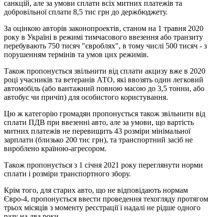
санкцій, але за умови сплати всіх митних платежів та
добровільної сплати 8,5 тис грн до держбюджету.
За оцінкою авторів законопроектів, станом на 1 травня 2020
року в Україні в режимі тимчасового ввезення або транзиту
перебувають 750 тисяч "євроблях", в тому числі 500 тисяч - з
порушенням термінів та умов цих режимів.
Також пропонується звільнити від сплати акцизу вже в 2020
році учасників та ветеранів АТО, які ввозять один легковий
автомобіль (або вантажний повною масою до 3,5 тонни, або
автобус чи причіп) для особистого користування.
Цю ж категорію громадян пропонується також звільнити від
сплати ПДВ при ввезенні авто, але за умови, що вартість
митних платежів не перевищить 43 розміри мінімальної
зарплати (близько 200 тис грн), та транспортний засіб не
вироблено країною-агресором.
Також пропонується з 1 січня 2021 року переглянути норми
сплати і розміри транспортного збору.
Крім того, для старих авто, що не відповідають нормам
Євро-4, пропонується ввести проведення техогляду протягом
трьох місяців з моменту реєстрації і надалі не рідше одного
разу на два роки.