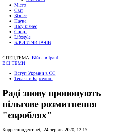
Місто
Світ
Бізнес
Наука
Шоу-бізнес
Спорт
Lifestyle
БЛОГИ ЧИТАЧІВ
СПЕЦТЕМА:
Війна в Ірані
ВСІ ТЕМИ
Вступ України в ЄС
Теракт в Барселоні
Раді знову пропонують
пільгове розмитнення
"євроблях"
Корреспондент.net, 24 червня 2020, 12:15