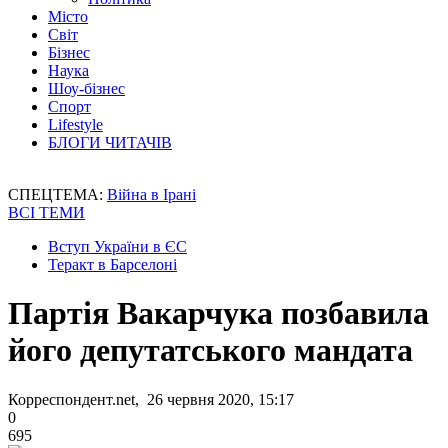
Місто
Світ
Бізнес
Наука
Шоу-бізнес
Спорт
Lifestyle
БЛОГИ ЧИТАЧІВ
СПЕЦТЕМА:
Війна в Ірані
ВСІ ТЕМИ
Вступ України в ЄС
Теракт в Барселоні
Партія Вакарчука позбавила
його депутатського мандата
Корреспондент.net, 26 червня 2020, 15:17
0
695