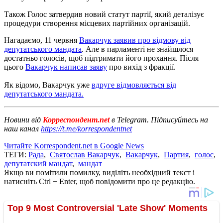
Також Голос затвердив новий статут партії, який деталізує
процедури створення місцевих партійних організацій.
Нагадаємо, 11 червня
Вакарчук заявив про відмову від
депутатського мандата
. Але в парламенті не знайшлося
достатньо голосів, щоб підтримати його прохання. Після
цього
Вакарчук написав заяву
про вихід з фракції.
Як відомо, Вакарчук уже
вдруге відмовляється від
депутатського мандата.
Новини від
Корреспондент.net
в Telegram. Підписуйтесь на
наш канал
https://t.me/korrespondentnet
Читайте Korrespondent.net в Google News
ТЕГИ:
Рада
,
Святослав Вакарчук
,
Вакарчук
,
Партия
,
голос
,
депутатский мандат
,
мандат
Якщо ви помітили помилку, виділіть необхідний текст і
натисніть Ctrl + Enter, щоб повідомити про це редакцію.