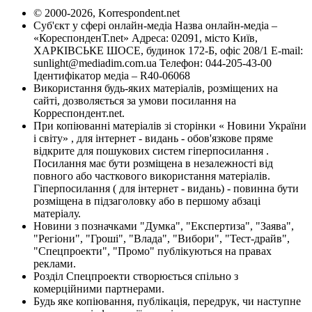
© 2000-2026, Korrespondent.net
Суб'єкт у сфері онлайн-медіа Назва онлайн-медіа –
«КореспонденТ.net» Адреса: 02091, місто Київ,
ХАРКІВСЬКЕ ШОСЕ, будинок 172-Б, офіс 208/1 E-mail:
sunlight@mediadim.com.ua
Телефон: 044-205-43-00
Ідентифікатор медіа – R40-06068
Використання будь-яких матеріалів, розміщених на
сайті, дозволяється за умови посилання на
Корреспондент.net.
При копіюванні матеріалів зі сторінки « Новини України
і світу» , для інтернет - видань - обов'язкове пряме
відкрите для пошукових систем гіперпосилання .
Посилання має бути розміщена в незалежності від
повного або часткового використання матеріалів.
Гіперпосилання ( для інтернет - видань) - повинна бути
розміщена в підзаголовку або в першому абзаці
матеріалу.
Новини з позначками "Думка", "Експертиза", "Заява",
"Регіони", "Гроші", "Влада", "Вибори", "Тест-драйв",
"Спецпроекти", "Промо" публікуються на правах
реклами.
Розділ Спецпроекти створюється спільно з
комерційними партнерами.
Будь яке копіювання, публікація, передрук, чи наступне