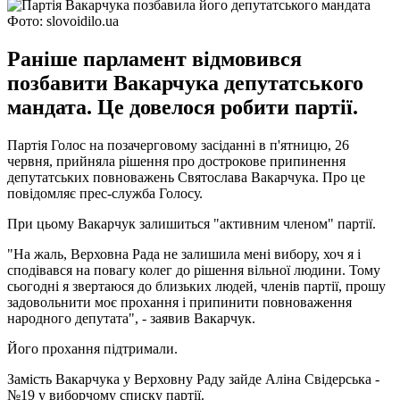
Фото: slovoidilo.ua
Раніше парламент відмовився
позбавити Вакарчука депутатського
мандата. Це довелося робити партії.
Партія Голос на позачерговому засіданні в п'ятницю, 26
червня, прийняла рішення про дострокове припинення
депутатських повноважень Святослава Вакарчука. Про це
повідомляє прес-служба Голосу.
При цьому Вакарчук залишиться "активним членом" партії.
"На жаль, Верховна Рада не залишила мені вибору, хоч я і
сподівався на повагу колег до рішення вільної людини. Тому
сьогодні я звертаюся до близьких людей, членів партії, прошу
задовольнити моє прохання і припинити повноваження
народного депутата", - заявив Вакарчук.
Його прохання підтримали.
Замість Вакарчука у Верховну Раду зайде Аліна Свідерська -
№19 у виборчому списку партії.