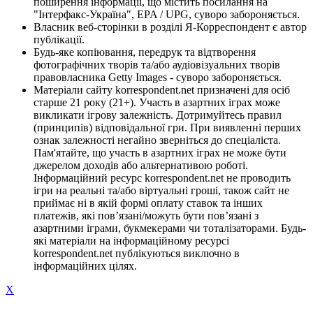
поширення інформації, що містить посилання на
"Інтерфакс-Україна", EPA / UPG, суворо забороняється.
Власник веб-сторінки в розділі Я-Корреспондент є автор
публікації.
Будь-яке копіювання, передрук та відтворення
фотографічних творів та/або аудіовізуальних творів
правовласника Getty Images - суворо забороняється.
Матеріали сайту korrespondent.net призначені для осіб
старше 21 року (21+). Участь в азартних іграх може
викликати ігрову залежність. Дотримуйтесь правил
(принципів) відповідальної гри. При виявленні перших
ознак залежності негайно зверніться до спеціаліста.
Пам'ятайте, що участь в азартних іграх не може бути
джерелом доходів або альтернативою роботі.
Інформаційний ресурс korrespondent.net не проводить
ігри на реальні та/або віртуальні гроші, також сайт не
приймає ні в якій формі оплату ставок та інших
платежів, які пов’язані/можуть бути пов’язані з
азартними іграми, букмекерами чи тоталізаторами. Будь-
які матеріали на інформаційному ресурсі
korrespondent.net публікуються виключно в
інформаційних цілях.
X