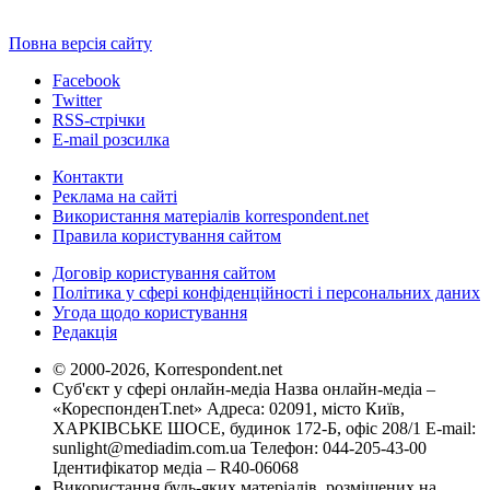
Повна версія сайту
Facebook
Twitter
RSS-стрічки
E-mail розсилка
Контакти
Реклама на сайті
Використання матеріалів korrespondent.net
Правила користування сайтом
Договір користування сайтом
Політика у сфері конфіденційності і персональних даних
Угода щодо користування
Редакція
© 2000-2026, Korrespondent.net
Суб'єкт у сфері онлайн-медіа Назва онлайн-медіа –
«КореспонденТ.net» Адреса: 02091, місто Київ,
ХАРКІВСЬКЕ ШОСЕ, будинок 172-Б, офіс 208/1 E-mail:
sunlight@mediadim.com.ua
Телефон: 044-205-43-00
Ідентифікатор медіа – R40-06068
Використання будь-яких матеріалів, розміщених на