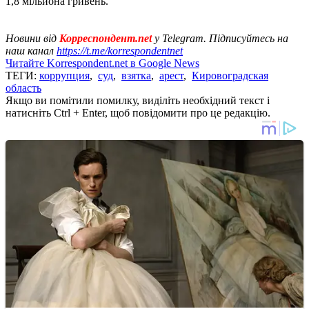
1,8 мільйона гривень.
Новини від
Корреспондент.net
у Telegram. Підписуйтесь на
наш канал
https://t.me/korrespondentnet
Читайте Korrespondent.net в Google News
ТЕГИ:
коррупция
,
суд
,
взятка
,
арест
,
Кировоградская
область
Якщо ви помітили помилку, виділіть необхідний текст і
натисніть Ctrl + Enter, щоб повідомити про це редакцію.