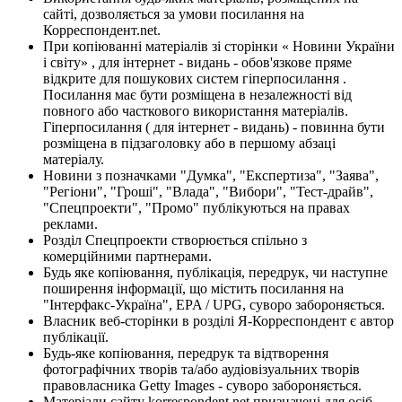
сайті, дозволяється за умови посилання на
Корреспондент.net.
При копіюванні матеріалів зі сторінки « Новини України
і світу» , для інтернет - видань - обов'язкове пряме
відкрите для пошукових систем гіперпосилання .
Посилання має бути розміщена в незалежності від
повного або часткового використання матеріалів.
Гіперпосилання ( для інтернет - видань) - повинна бути
розміщена в підзаголовку або в першому абзаці
матеріалу.
Новини з позначками "Думка", "Експертиза", "Заява",
"Регіони", "Гроші", "Влада", "Вибори", "Тест-драйв",
"Спецпроекти", "Промо" публікуються на правах
реклами.
Розділ Спецпроекти створюється спільно з
комерційними партнерами.
Будь яке копіювання, публікація, передрук, чи наступне
поширення інформації, що містить посилання на
"Інтерфакс-Україна", EPA / UPG, суворо забороняється.
Власник веб-сторінки в розділі Я-Корреспондент є автор
публікації.
Будь-яке копіювання, передрук та відтворення
фотографічних творів та/або аудіовізуальних творів
правовласника Getty Images - суворо забороняється.
Матеріали сайту korrespondent.net призначені для осіб