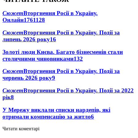
Сюжет
Вторгнення Росії в Україну.
Онлайн
1761
128
Сюжет
Вторгнення Росії в Україну. Події за
липень 2026 року
16
Золоті люди Києва. Багато бізнесменів стали
столичними чиновниками
13
2
Сюжет
Вторгнення Росії в Україну. Події за
червень 2026 року
9
Сюжет
Вторгнення Росії в Україну. Події за 2022
рік
8
У Мережу виклали списки нардепів, які
отримали компенсацію за житло
6
Читати коментарі