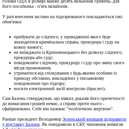
голови ОДА в розмірі майже десять мільйонів гривень, для
його пособника - п'ять мільйонів.
У разі внесення застави на підозрюваного покладаються такі
обов'язки:
прибувати до слідчого, у провадженні якого буде
знаходитися кримінальна справа, прокурора і суду на
кожну вимогу;
не виїжджати із Кропивницького без дозволу слідчого,
прокурора або суду;
повідомляти слідчому, прокурору і суду про зміну свого
місця проживання;
утриматися від спілкування з будь-якими особами із
приводу обставин, викладених у письмовому
повідомленні про підозру;
носити електронний засіб контролю (браслет).
Сам Балонь стверджував, що ніяких доказів його причетності
до вимагання грошей немає, а справу проти нього -
сфабриковано. Себе він називає "політичною жертвою".
Раніше президент Володимир
Зеленський вирішив відправити
у відставку Балоня
. Як повідомили в СБУ, чиновник вимагав