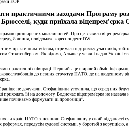
грами EOP
ти практичними заходами Програму роз
в Брюсселі, куди приїхала віцепрем'єрка
амою розширених можливостей. Про це заявила віцепрем'єрка з 
середу, 8 липня, повідомляє кореспондент DW.
етним практичним змістом, отримала підтримку учасників, тобто
Єнсом Столтенбергом. Як відомо, Альянс у червні надав Україні 
ями практичної співпраці. Перший - це ширший обмін інформац
ьковослужбовців до певних структур НАТО, де на щоденному рів
'єрка.
ї раніше не долучали. Стефанішина уточнила, що серед них будуть
нші приходять їй на допомогу. Водночас віцепрем'єрка не назвала
лише починаємо формувати ці пропозиції".
 посли країн НАТО запевнили Стефанішину у своїй відданості сув
реформах, передусім судової системи, у боротьбі з корупцією, а 