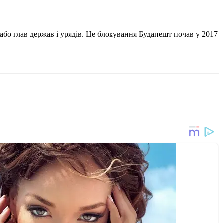
в або глав держав і урядів. Це блокування Будапешт почав у 2017