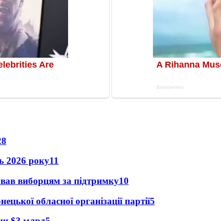
28
нь 2026 року
11
ував виборцям за підтримку
10
ецької обласної організації партії
5
їни $3 млрд
5