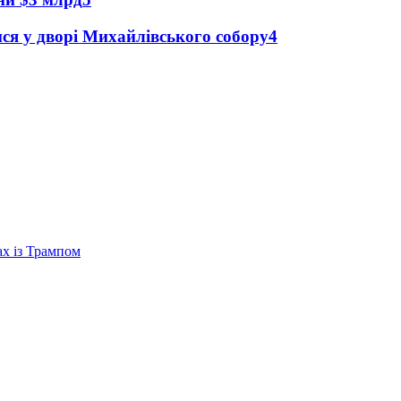
я у дворі Михайлівського собору
4
ах із Трампом