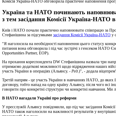
Комісія Україна-НАТО обговорила практичне наповнення про
Україна та НАТО починають наповнюва
з тем засідання Комісії Україна-НАТО 
Київ і НАТО почали практично наповнювати співпрацю за Прогр
Стефанішина за підсумками
засідання Комісії Україна-НАТО
у 
"Я наголосила на необхідності наповнення цього статусу конкр
питання вона обговорила і під час зустрічі з генсеком НАТО 
Opportunities Partner, EOP).
На прохання кореспондента DW Стефанішина назвала три напр
отримаємо додаткові можливості щодо відрядження наших війс
участь України в операціях (Альянсу. -
Ред.
)", - додала віцепрем
Третій напрям - це участь України в навчаннях НАТО, до яких ї
договору, тобто напад на одну країну Альянсу, після чого всі і
говорити про конкретні структури чи конкретні навчання. Ми 
В НАТО нагадали Україні про реформи
У пресслужбі Альянсу повідомили, що під час засідання Комісії
НАТО також наголосили на важливості результатів у внутрішніх 