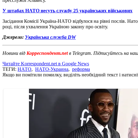
пресслужбі Альянсу.
У штабах НАТО несуть службу 25 українських військових
Засідання Комісії Україна-НАТО відбулося на рівні послів. Натом
році, після ухвалення Україною закону про освіту.
Джерело:
Українська служба DW
Новини від
Корреспондент.net
в Telegram. Підписуйтесь на на
Читайте Korrespondent.net в Google News
ТЕГИ:
НАТО
,
НАТО-Украина
,
реформа
Якщо ви помітили помилку, виділіть необхідний текст і натисніт