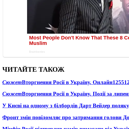
ЧИТАЙТЕ ТАКОЖ
Сюжет
Вторгнення Росії в Україну. Онлайн
1255
1
Сюжет
Вторгнення Росії в Україну. Події за липе
У Києві на одному з білбордів Дарт Вейдер подяк
Фронт змін повідомляє про затримання голови Дон
Мінфін Росії підтвердив намір вимагати від Укра