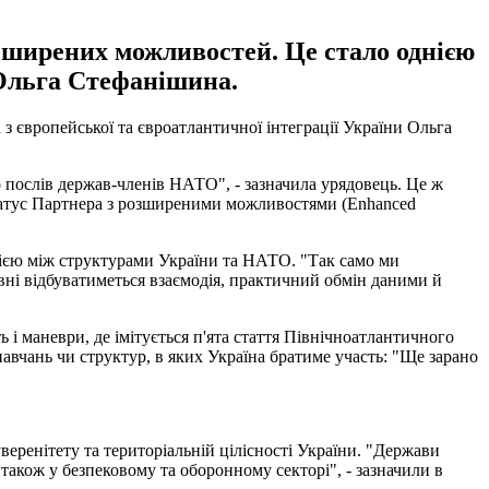
ширених можливостей. Це стало однією
 Ольга Стефанішина.
європейської та євроатлантичної інтеграції України Ольга
 послів держав-членів НАТО", - зазначила урядовець. Це ж
статус Партнера з розширеними можливостями (Enhanced
ією між структурами України та НАТО. "Так само ми
ні відбуватиметься взаємодія, практичний обмін даними й
 і маневри, де імітується п'ята стаття Північноатлантичного
 навчань чи структур, в яких Україна братиме участь: "Ще зарано
еренітету та територіальній цілісності України. "Держави
також у безпековому та оборонному секторі", - зазначили в