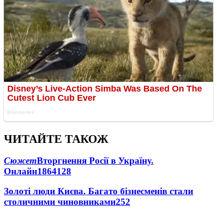
ЧИТАЙТЕ ТАКОЖ
Сюжет
Вторгнення Росії в Україну.
Онлайн
1864
128
Золоті люди Києва. Багато бізнесменів стали
столичними чиновниками
25
2