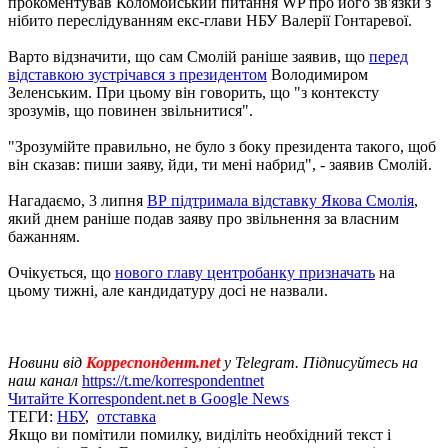
прокоментував Коломойський питання WP про його зв'язки з
нібито переслідуванням екс-глави НБУ Валерії Гонтаревої.
Варто відзначити, що сам Смолій раніше заявив, що
перед
відставкою зустрічався з президентом
Володимиром
Зеленським. При цьому він говорить, що "з контексту
зрозумів, що повинен звільнитися".
"Зрозумійте правильно, не було з боку президента такого, щоб
він сказав: пиши заяву, йди, ти мені набрид", - заявив Смолій.
Нагадаємо, 3 липня
ВР підтримала відставку Якова Смолія
,
який днем ​​раніше подав заяву про звільнення за власним
бажанням.
Очікується, що
нового главу центробанку призначать
на
цьому тижні, але кандидатуру досі не назвали.
Новини від
Корреспондент.net
у Telegram. Підписуйтесь на
наш канал
https://t.me/korrespondentnet
Читайте Korrespondent.net в Google News
ТЕГИ:
НБУ
,
отставка
Якщо ви помітили помилку, виділіть необхідний текст і