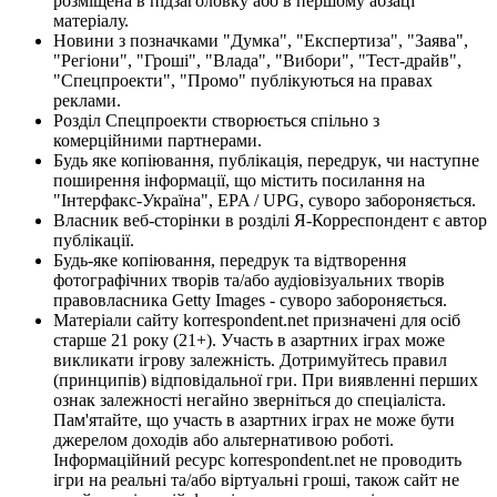
розміщена в підзаголовку або в першому абзаці
матеріалу.
Новини з позначками "Думка", "Експертиза", "Заява",
"Регіони", "Гроші", "Влада", "Вибори", "Тест-драйв",
"Спецпроекти", "Промо" публікуються на правах
реклами.
Розділ Спецпроекти створюється спільно з
комерційними партнерами.
Будь яке копіювання, публікація, передрук, чи наступне
поширення інформації, що містить посилання на
"Інтерфакс-Україна", EPA / UPG, суворо забороняється.
Власник веб-сторінки в розділі Я-Корреспондент є автор
публікації.
Будь-яке копіювання, передрук та відтворення
фотографічних творів та/або аудіовізуальних творів
правовласника Getty Images - суворо забороняється.
Матеріали сайту korrespondent.net призначені для осіб
старше 21 року (21+). Участь в азартних іграх може
викликати ігрову залежність. Дотримуйтесь правил
(принципів) відповідальної гри. При виявленні перших
ознак залежності негайно зверніться до спеціаліста.
Пам'ятайте, що участь в азартних іграх не може бути
джерелом доходів або альтернативою роботі.
Інформаційний ресурс korrespondent.net не проводить
ігри на реальні та/або віртуальні гроші, також сайт не