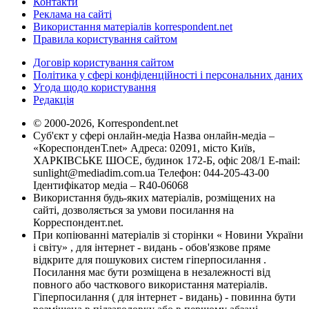
Контакти
Реклама на сайті
Використання матеріалів korrespondent.net
Правила користування сайтом
Договір користування сайтом
Політика у сфері конфіденційності і персональних даних
Угода щодо користування
Редакція
© 2000-2026, Korrespondent.net
Суб'єкт у сфері онлайн-медіа Назва онлайн-медіа –
«КореспонденТ.net» Адреса: 02091, місто Київ,
ХАРКІВСЬКЕ ШОСЕ, будинок 172-Б, офіс 208/1 E-mail:
sunlight@mediadim.com.ua
Телефон: 044-205-43-00
Ідентифікатор медіа – R40-06068
Використання будь-яких матеріалів, розміщених на
сайті, дозволяється за умови посилання на
Корреспондент.net.
При копіюванні матеріалів зі сторінки « Новини України
і світу» , для інтернет - видань - обов'язкове пряме
відкрите для пошукових систем гіперпосилання .
Посилання має бути розміщена в незалежності від
повного або часткового використання матеріалів.
Гіперпосилання ( для інтернет - видань) - повинна бути