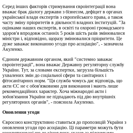
Серед інших факторів стримування євроінтеграції вона
вважає брак діалогу держави з бізнесом, дефіцит в органах
української влади експертів з європейського права, а також
часту зміну пріоритетів в діяльності владних інституцій. "За
оцінками наших експертів, в освіті та охороні громадського
здоров'я впродовж останніх 5 років шість разів змінювалися
міністри і, відповідно, щоразу змінювалися пріоритети. Це
дуже заважає виконанню угоди про асоціацію", - зазначила
Акуленко.
Єдиним державним органом, який "системно заважає
євроінтеграції", вона вважає Державну регуляторну службу
України. Тут, за словами експертки, загрузла більшість
ухвалених змін до соціальної сфери та санітарних і
фітосанітарних норм. "Ця служба чомусь дає відповідь, що
акти ЄС не є обов'язковими для виконання і мають лише
рекомендаційних характер. Хоча міжнародні акти і
зобов'язання України не підпадають під дію внутрішніх
регуляторних органів", - пояснила Акуленко.
Оновлення угоди
Євросоюз конструктивно ставиться до пропозицій України з
оновлення угоди про асоціацію. Ці параметри можуть бути
конкретизовані ще до кінця року, сказав за підсумками