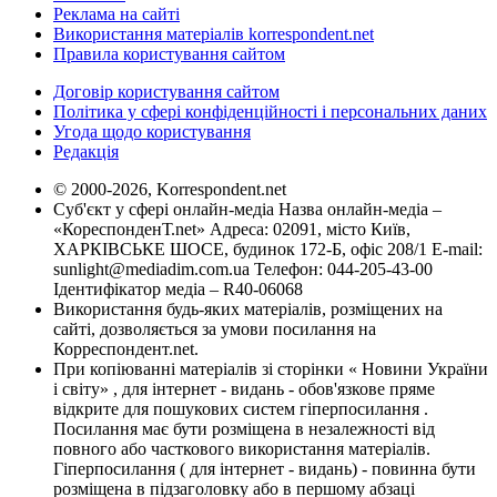
Реклама на сайті
Використання матеріалів korrespondent.net
Правила користування сайтом
Договір користування сайтом
Політика у сфері конфіденційності і персональних даних
Угода щодо користування
Редакція
© 2000-2026, Korrespondent.net
Суб'єкт у сфері онлайн-медіа Назва онлайн-медіа –
«КореспонденТ.net» Адреса: 02091, місто Київ,
ХАРКІВСЬКЕ ШОСЕ, будинок 172-Б, офіс 208/1 E-mail:
sunlight@mediadim.com.ua
Телефон: 044-205-43-00
Ідентифікатор медіа – R40-06068
Використання будь-яких матеріалів, розміщених на
сайті, дозволяється за умови посилання на
Корреспондент.net.
При копіюванні матеріалів зі сторінки « Новини України
і світу» , для інтернет - видань - обов'язкове пряме
відкрите для пошукових систем гіперпосилання .
Посилання має бути розміщена в незалежності від
повного або часткового використання матеріалів.
Гіперпосилання ( для інтернет - видань) - повинна бути
розміщена в підзаголовку або в першому абзаці