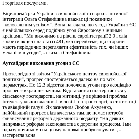
і торгівля послугами.
Віце-прем’єрка України з європейської та євроатлантичної
інтеграції Ольга Стефанішина вважає ці показники
"колосальним успіхом". Вона нагадала, що угода України з ЄС
є найбільшою серед подібних угод Євросоюзу з іншими
країнами. "Ми виходимо на рівень євроінтеграції 2.0 і слід
зробити акцент на статті 481, яка передбачає, що сторони
мають періодично переглядати ефективність тих, чи інших
механізмів угоди", - сказала Стефанішина.
Аутсайдери виконання угоди з ЄС
Проте, згідно зі звітом "Українського центру європейської
політики", прогрес спостерігається далеко на по всіх
параметрах. По 12,3 відсотка положень угоди про асоціацію
прогрес є вкрай незначним. Відставання спостерігається у
сільському господарстві, на митниці, у вирішенні проблем
інтелектуальної власності, в освіті, на транспорті, в статистиці
та авіаційній галузі. Як зазначила Любов Акуленко,
найбільший прогрес відзначається там, де немає потреби
фінансування реформ з державного бюджету. "На деяких
напрямках реформа законодавства є дорогим процесом, і ми
одразу починаємо на цьому напрямі пробуксовувати", -
застерегла вона.