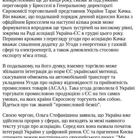
переговорів у Брюсселі в Генеральному директораті
Єврокомісії торговельний представник України Тарас Качка.
Він вважає, що подальший порядок денний відносин Києва з
офіційним Брюсселем на наступні кілька років може
формуватися впродовж ще трьох зустрічей на високому рівні,
зокрема на Раді асоціації Україна-ЄС в грудні цього року.
Першими кроками з перегляду угоди про асоціацію Качка
вважає схвалення додатку до Угоди з енергетики у газовій
сфері та електроенергії, а також домовленість стосовно
експорту м'яса птиці.
В подальшому, на його думку, взаємну торгівлю може
збільшити інтеграція до норм ЄС української митниці,
скасування обмежень на автомобільний транспорт та
укладення Угоди про оцінку відповідності та прийнятність
промислових товарів (ACAA). Така угода дозволила б Україні
торгувати промисловою продукцією з ЄС на тих самих
умовах, на яких країни Євросоюзу торгують між собою.
Йдеться про так званий "промисловий безвіз".
Своєю чергою, Ольга Стефанішина заявила, що Україна вже
здійснила прорив у сферах, що виходять за межі наявного
тексту угоди про асоціацію. Серед них вона назвала початок
інтеграції України у цифровий ринок ЄС та прагнення Києва
отримати режим внутрішнього європейського ринку. "Ми