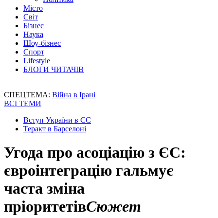
Місто
Світ
Бізнес
Наука
Шоу-бізнес
Спорт
Lifestyle
БЛОГИ ЧИТАЧІВ
СПЕЦТЕМА:
Війна в Ірані
ВСІ ТЕМИ
Вступ України в ЄС
Теракт в Барселоні
Угода про асоціацію з ЄС:
євроінтеграцію гальмує
часта зміна
пріоритетів
Сюжет