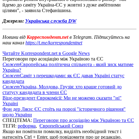
йдемо до саміту Україна-ЄС у жовтні з дуже амбітними
цілями", - заявила Стефанішина.
Джерело:
Українська служба DW
Новини від
Корреспондент.net
в Telegram. Підписуйтесь на
наш канал
https://t.me/korrespondentnet
Читайте Korrespondent.net в Google News
Переговори про асоціацію між Україною та ЄС
Сюжет
Європейська політична спільнота - який зиск матиме
Україна?
Сюжет
Саміт з перешкодами: як ЄС давав Україні статус
кандидата
Сюжет
Україна, Молдова, Грузія: хто краще готовий до
статусу кандидата в члени ЄС
Віце-президент Єврокомісії: Ми не можемо сказати "ні"
Україні
Фон дер Ляєн: ЄС стоїть на порозі "історичного рішення"
щодо України
СПЕЦТЕМА:
Переговори про асоціацію між Україною та ЄС
ТЕГИ:
реформа
,
Європейський Союз
Якщо ви помітили помилку, виділіть необхідний текст і
натисніть Ctrl + Enter, щоб повідомити про це редакцію.