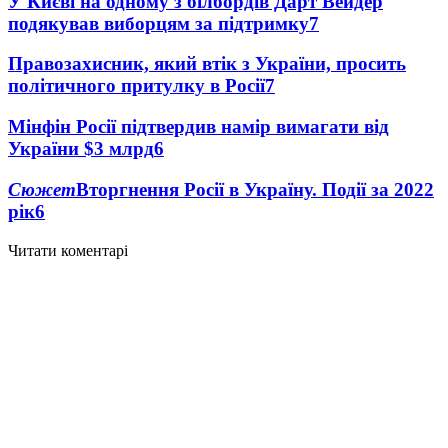
У Києві на одному з білбордів Дарт Вейдер
подякував виборцям за підтримку
7
Правозахисник, який втік з України, просить
політичного притулку в Росії
7
Мінфін Росії підтвердив намір вимагати від
України $3 млрд
6
Сюжет
Вторгнення Росії в Україну. Події за 2022
рік
6
Читати коментарі