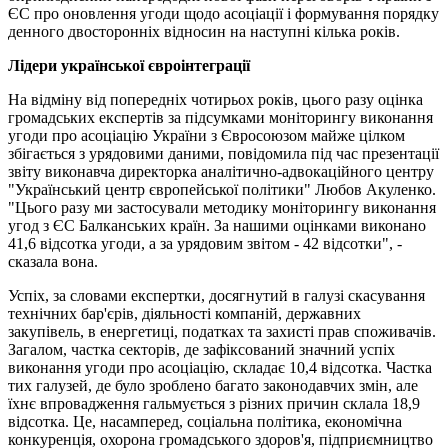
ЄС про оновлення угоди щодо асоціації і формування порядку
денного двосторонніх відносин на наступні кілька років.
Лідери української євроінтеграції
На відміну від попередніх чотирьох років, цього разу оцінка
громадських експертів за підсумками моніторингу виконання
угоди про асоціацію України з Євросоюзом майже цілком
збігається з урядовими даними, повідомила під час презентації
звіту виконавча директорка аналітично-адвокаційного центру
"Український центр європейської політики" Любов Акуленко.
"Цього разу ми застосували методику моніторингу виконання
угод з ЄС Балканських країн. За нашими оцінками виконано
41,6 відсотка угоди, а за урядовим звітом - 42 відсотки", -
сказала вона.
Успіх, за словами експертки, досягнутий в галузі скасування
технічних бар'єрів, діяльності компаній, державних
закупівель, в енергетиці, податках та захисті прав споживачів.
Загалом, частка секторів, де зафіксований значний успіх
виконання угоди про асоціацію, складає 10,4 відсотка. Частка
тих галузей, де було зроблено багато законодавчих змін, але
їхнє впровадження гальмується з різних причин склала 18,9
відсотка. Це, насамперед, соціальна політика, економічна
конкуренція, охорона громадського здоров'я, підприємництво