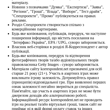
матеріалу.
Новини з позначками "Думка", "Експертиза", "Заява",
"Регіони", "Гроші", "Влада", "Вибори", "Тест-драйв",
"Спецпроекти", "Промо" публікуються на правах
реклами.
Розділ Спецпроекти створюється спільно з
комерційними партнерами.
Будь яке копіювання, публікація, передрук, чи наступне
поширення інформації, що містить посилання на
"Інтерфакс-Україна", EPA / UPG, суворо забороняється.
Власник веб-сторінки в розділі Я-Корреспондент є автор
публікації.
Будь-яке копіювання, передрук та відтворення
фотографічних творів та/або аудіовізуальних творів
правовласника Getty Images - суворо забороняється.
Матеріали сайту korrespondent.net призначені для осіб
старше 21 року (21+). Участь в азартних іграх може
викликати ігрову залежність. Дотримуйтесь правил
(принципів) відповідальної гри. При виявленні перших
ознак залежності негайно зверніться до спеціаліста.
Пам'ятайте, що участь в азартних іграх не може бути
джерелом доходів або альтернативою роботі.
Інформаційний ресурс korrespondent.net не проводить
ігри на реальні та/або віртуальні гроші, також сайт не
приймає ні в якій формі оплату ставок та інших