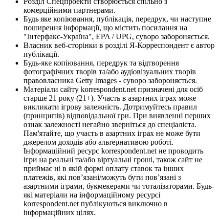
Розділ Спецпроекти створюється спільно з
комерційними партнерами.
Будь яке копіювання, публікація, передрук, чи наступне
поширення інформації, що містить посилання на
"Інтерфакс-Україна", EPA / UPG, суворо забороняється.
Власник веб-сторінки в розділі Я-Корреспондент є автор
публікації.
Будь-яке копіювання, передрук та відтворення
фотографічних творів та/або аудіовізуальних творів
правовласника Getty Images - суворо забороняється.
Матеріали сайту korrespondent.net призначені для осіб
старше 21 року (21+). Участь в азартних іграх може
викликати ігрову залежність. Дотримуйтесь правил
(принципів) відповідальної гри. При виявленні перших
ознак залежності негайно зверніться до спеціаліста.
Пам'ятайте, що участь в азартних іграх не може бути
джерелом доходів або альтернативою роботі.
Інформаційний ресурс korrespondent.net не проводить
ігри на реальні та/або віртуальні гроші, також сайт не
приймає ні в якій формі оплату ставок та інших
платежів, які пов’язані/можуть бути пов’язані з
азартними іграми, букмекерами чи тоталізаторами. Будь-
які матеріали на інформаційному ресурсі
korrespondent.net публікуються виключно в
інформаційних цілях.