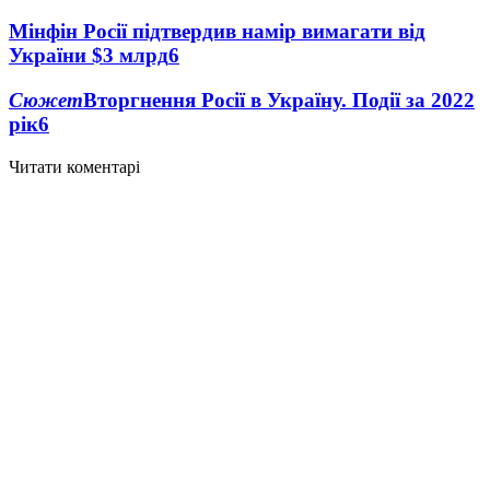
Мінфін Росії підтвердив намір вимагати від
України $3 млрд
6
Сюжет
Вторгнення Росії в Україну. Події за 2022
рік
6
Читати коментарі