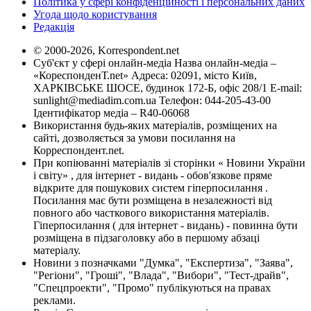
Політика у сфері конфіденційності і персональних даних
Угода щодо користування
Редакція
© 2000-2026, Korrespondent.net
Суб'єкт у сфері онлайн-медіа Назва онлайн-медіа –
«КореспонденТ.net» Адреса: 02091, місто Київ,
ХАРКІВСЬКЕ ШОСЕ, будинок 172-Б, офіс 208/1 E-mail:
sunlight@mediadim.com.ua
Телефон: 044-205-43-00
Ідентифікатор медіа – R40-06068
Використання будь-яких матеріалів, розміщених на
сайті, дозволяється за умови посилання на
Корреспондент.net.
При копіюванні матеріалів зі сторінки « Новини України
і світу» , для інтернет - видань - обов'язкове пряме
відкрите для пошукових систем гіперпосилання .
Посилання має бути розміщена в незалежності від
повного або часткового використання матеріалів.
Гіперпосилання ( для інтернет - видань) - повинна бути
розміщена в підзаголовку або в першому абзаці
матеріалу.
Новини з позначками "Думка", "Експертиза", "Заява",
"Регіони", "Гроші", "Влада", "Вибори", "Тест-драйв",
"Спецпроекти", "Промо" публікуються на правах
реклами.