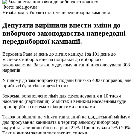
Фото: rada.gov.ua
Незабаром в Україні стартує передвиборна кампанія
Депутати вирішили внести зміни до
виборчого законодавства напередодні
передвиборної кампанії.
Верховна Рада за день до літніх канікул і за 101 день до
місцевих виборів внесла поправки до виборчого
законодавства. За закон у другому читанні проголосували 308
нардепів.
У цілому до законопроекту подали близько 4000 поправок, але
прийняті були тільки деякі з них.
Зокрема, встановлено ліміт для самовисування в 10 тисяч
населення (партизація). У містах з великим населенням буде
пропорційна система з відкритими списками.
Також вирішили не міняти так званий кандидатський мінімум
для просування кандидата в територіальному виборчому
окрузі та залишили його на рівні 25%. Пропонували 5% і 50%.
Таким чином залишилися закриті списки.