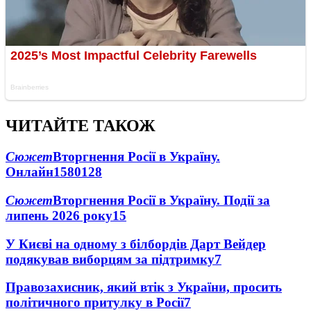
ЧИТАЙТЕ ТАКОЖ
Сюжет
Вторгнення Росії в Україну.
Онлайн
1580
128
Сюжет
Вторгнення Росії в Україну. Події за
липень 2026 року
15
У Києві на одному з білбордів Дарт Вейдер
подякував виборцям за підтримку
7
Правозахисник, який втік з України, просить
політичного притулку в Росії
7