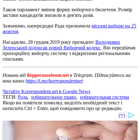
Також парламент змінив форму виборчого бюлетеня. Розмір
застави кандидатів знизили в дев'ять разів.
Зазначимо, напередодні Рада призначила
місцеві вибори на 25
жовтня
.
Нагадаємо, 28 грудня 2019 року президент
Володимир
Зеленський підписав новий Виборчий кодекс
. Він передбачав
пропорційну виборчу систему з відкритими регіональними
списками.
Новини від
Корреспондент.net
в Telegram. Підписуйтесь на
наш канал
https://t.me/korrespondentnet
Читайте Korrespondent.net в Google News
ТЕГИ:
Рада
,
избирательное право
,
избирательная система
Якщо ви помітили помилку, виділіть необхідний текст і
натисніть Ctrl + Enter, щоб повідомити про це редакцію.