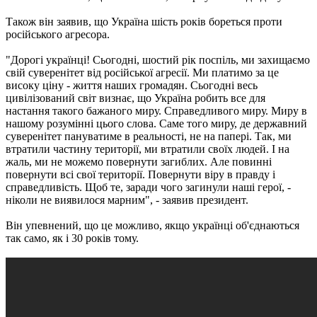
Також він заявив, що Україна шість років бореться проти
російського агресора.
"Дорогі українці! Сьогодні, шостий рік поспіль, ми захищаємо
свій суверенітет від російської агресії. Ми платимо за це
високу ціну - життя наших громадян. Сьогодні весь
цивілізований світ визнає, що Україна робить все для
настання такого бажаного миру. Справедливого миру. Миру в
нашому розумінні цього слова. Саме того миру, де державний
суверенітет пануватиме в реальності, не на папері. Так, ми
втратили частину території, ми втратили своїх людей. І на
жаль, ми не можемо повернути загиблих. Але повинні
повернути всі свої території. Повернути віру в правду і
справедливість. Щоб те, заради чого загинули наші герої, -
ніколи не виявилося марним", - заявив президент.
Він упевнений, що це можливо, якщо українці об'єднаються
так само, як і 30 років тому.