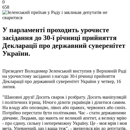
0
658
У парламенті проходить урочисте
засідання до 30-ї річниці прийняття
Декларації про державний суверенітет
України.
Президент Володимир Зеленський виступив у Верховній Раді
на урочистому засіданні з нагоди 30-ї річниці прийняття
Декларації про державний суверенітет України у четвер, 16
липня.
"Шановні друзі! Досить сварок і розбрату. Досить маніпуляцій
і політичних ігрищ. Нічого ділити українців і ділитися самим.
На владу або опозицію, лівих або правих, червоних або синіх.
Потрібно перестати бути політиками. Час - стати державними
діячами. Людьми, що мають не великий апетит, а велику мрію
- про єдину, сильну і непереможну Україну. Це - моя мрія і моя
мета. Упевнений, що і ваша теж", - звернувся він до депутатів.