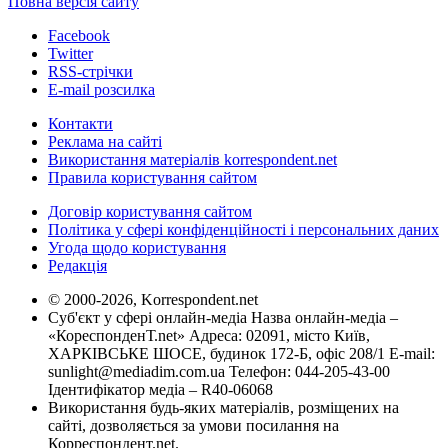
Повна версія сайту
Facebook
Twitter
RSS-стрічки
E-mail розсилка
Контакти
Реклама на сайті
Використання матеріалів korrespondent.net
Правила користування сайтом
Договір користування сайтом
Політика у сфері конфіденційності і персональних даних
Угода щодо користування
Редакція
© 2000-2026, Korrespondent.net
Суб'єкт у сфері онлайн-медіа Назва онлайн-медіа –
«КореспонденТ.net» Адреса: 02091, місто Київ,
ХАРКІВСЬКЕ ШОСЕ, будинок 172-Б, офіс 208/1 E-mail:
sunlight@mediadim.com.ua
Телефон: 044-205-43-00
Ідентифікатор медіа – R40-06068
Використання будь-яких матеріалів, розміщених на
сайті, дозволяється за умови посилання на
Корреспондент.net.