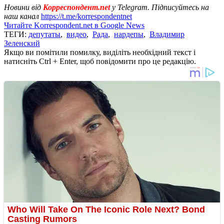
Новини від
Корреспондент.net
у Telegram. Підписуйтесь на
наш канал
https://t.me/korrespondentnet
Читайте Korrespondent.net в Google News
ТЕГИ:
депутаты
,
видео
,
Рада
,
нардепы
,
Владимир
Зеленский
Якщо ви помітили помилку, виділіть необхідний текст і
натисніть Ctrl + Enter, щоб повідомити про це редакцію.