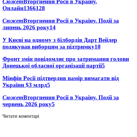
Сюжет
Вторгнення Росії в Україну.
Онлайн
1366
128
Сюжет
Вторгнення Росії в Україну. Події за
липень 2026 року
14
У Києві на одному з білбордів Дарт Вейдер
подякував виборцям за підтримку
10
Фронт змін повідомляє про затримання голови
Донецької обласної організації партії
5
Мінфін Росії підтвердив намір вимагати від
України $3 млрд
5
Сюжет
Вторгнення Росії в Україну. Події за
червень 2026 року
5
Читати коментарі