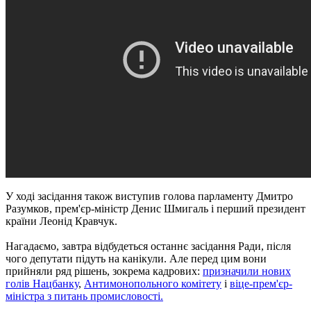
У ході засідання також виступив голова парламенту Дмитро
Разумков, прем'єр-міністр Денис Шмигаль і перший президент
країни Леонід Кравчук.
Нагадаємо, завтра відбудеться останнє засідання Ради, після
чого депутати підуть на канікули. Але перед цим вони
прийняли ряд рішень, зокрема кадрових:
призначили нових
голів Нацбанку
,
Антимонопольного комітету
і
віце-прем'єр-
міністра з питань промисловості.