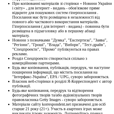
При копіюванні матеріалів зі сторінки « Новини України
і світу» , для інтернет - видань - обов'язкове пряме
відкрите для пошукових систем гіперпосилання .
Посилання має бути розміщена в незалежності від
повного або часткового використання матеріалів.
Гіперпосилання ( для інтернет - видань) - повинна бути
розміщена в підзаголовку або в першому абзаці
матеріалу.
Новини з позначками "Думка", "Експертиза", "Заява",
"Регіони", "Гроші", "Влада", "Вибори", "Тест-драйв",
"Спецпроекти", "Промо" публікуються на правах
реклами.
Розділ Спецпроекти створюється спільно з
комерційними партнерами.
Будь яке копіювання, публікація, передрук, чи наступне
поширення інформації, що містить посилання на
"Інтерфакс-Україна", EPA / UPG, суворо забороняється.
Власник веб-сторінки в розділі Я-Корреспондент є автор
публікації.
Будь-яке копіювання, передрук та відтворення
фотографічних творів та/або аудіовізуальних творів
правовласника Getty Images - суворо забороняється.
Матеріали сайту korrespondent.net призначені для осіб
старше 21 року (21+). Участь в азартних іграх може
викликати ігрову залежність. Дотримуйтесь правил