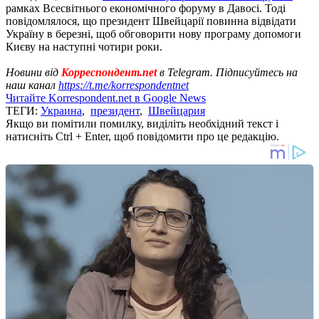
рамках Всесвітнього економічного форуму в Давосі. Тоді
повідомлялося, що президент Швейцарії повинна відвідати
Україну в березні, щоб обговорити нову програму допомоги
Києву на наступні чотири роки.
Новини від
Корреспондент.net
в Telegram. Підписуйтесь на
наш канал
https://t.me/korrespondentnet
Читайте Korrespondent.net в Google News
ТЕГИ:
Украина
,
президент
,
Швейцария
Якщо ви помітили помилку, виділіть необхідний текст і
натисніть Ctrl + Enter, щоб повідомити про це редакцію.