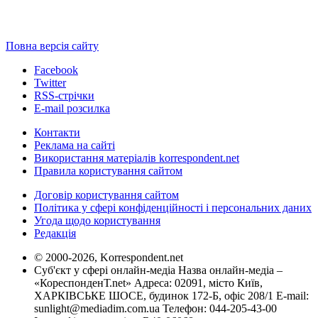
Повна версія сайту
Facebook
Twitter
RSS-стрічки
E-mail розсилка
Контакти
Реклама на сайті
Використання матеріалів korrespondent.net
Правила користування сайтом
Договір користування сайтом
Політика у сфері конфіденційності і персональних даних
Угода щодо користування
Редакція
© 2000-2026, Korrespondent.net
Суб'єкт у сфері онлайн-медіа Назва онлайн-медіа –
«КореспонденТ.net» Адреса: 02091, місто Київ,
ХАРКІВСЬКЕ ШОСЕ, будинок 172-Б, офіс 208/1 E-mail:
sunlight@mediadim.com.ua
Телефон: 044-205-43-00