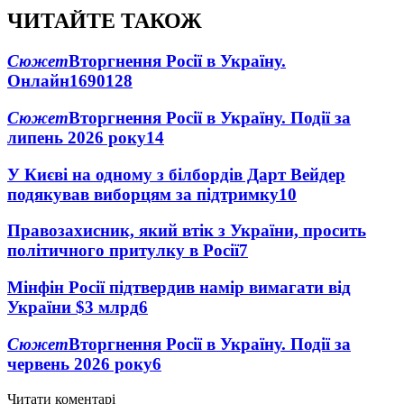
ЧИТАЙТЕ ТАКОЖ
Сюжет
Вторгнення Росії в Україну.
Онлайн
1690
128
Сюжет
Вторгнення Росії в Україну. Події за
липень 2026 року
14
У Києві на одному з білбордів Дарт Вейдер
подякував виборцям за підтримку
10
Правозахисник, який втік з України, просить
політичного притулку в Росії
7
Мінфін Росії підтвердив намір вимагати від
України $3 млрд
6
Сюжет
Вторгнення Росії в Україну. Події за
червень 2026 року
6
Читати коментарі