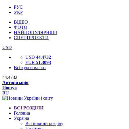
РУС
УКР
ВІДЕО
ФОТО
НАЙПОПУЛЯРНІШІ
СПЕЦПРОЕКТИ
USD
USD
44.4732
EUR
51.3093
Всі курси валют
44.4732
Авторизація
Пошук
RU
ВСІ РОЗДІЛИ
Головна
Україна
Всі новини розділу
Політика