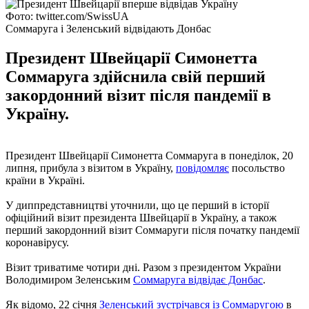
Фото: twitter.com/SwissUA
Соммаруга і Зеленський відвідають Донбас
Президент Швейцарії Симонетта
Соммаруга здійснила свій перший
закордонний візит після пандемії в
Україну.
Президент Швейцарії Симонетта Соммаруга в понеділок, 20
липня, прибула з візитом в Україну,
повідомляє
посольство
країни в Україні.
У диппредставництві уточнили, що це перший в історії
офіційний візит президента Швейцарії в Україну, а також
перший закордонний візит Соммаруги після початку пандемії
коронавірусу.
Візит триватиме чотири дні. Разом з президентом України
Володимиром Зеленським
Соммаруга відвідає Донбас
.
Як відомо, 22 січня
Зеленський зустрічався із Соммаругою
в