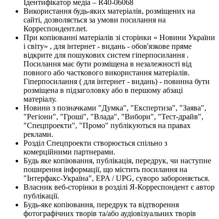
Ідентифікатор медіа – R40-06068
Використання будь-яких матеріалів, розміщених на
сайті, дозволяється за умови посилання на
Корреспондент.net.
При копіюванні матеріалів зі сторінки « Новини України
і світу» , для інтернет - видань - обов'язкове пряме
відкрите для пошукових систем гіперпосилання .
Посилання має бути розміщена в незалежності від
повного або часткового використання матеріалів.
Гіперпосилання ( для інтернет - видань) - повинна бути
розміщена в підзаголовку або в першому абзаці
матеріалу.
Новини з позначками "Думка", "Експертиза", "Заява",
"Регіони", "Гроші", "Влада", "Вибори", "Тест-драйв",
"Спецпроекти", "Промо" публікуються на правах
реклами.
Розділ Спецпроекти створюється спільно з
комерційними партнерами.
Будь яке копіювання, публікація, передрук, чи наступне
поширення інформації, що містить посилання на
"Інтерфакс-Україна", EPA / UPG, суворо забороняється.
Власник веб-сторінки в розділі Я-Корреспондент є автор
публікації.
Будь-яке копіювання, передрук та відтворення
фотографічних творів та/або аудіовізуальних творів