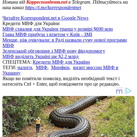
Новини від
Корреспондент.net
в Telegram. Підписуйтесь на
наш канал
https://t.me/korrespondentnet
Читайте Korrespondent.net в Google News
Кредити МВФ для України
МВФ схвалив для України транш у розмірі $690 млн
Глава МВФ прибула з візитом у Київ - ЗМІ
Менше, ніж очікували: в Раді назвали суму нової програми
МВФ
Зеленський обговорив з МВФ нову фіндопомогу
МВФ виділить Україні ще $2,2 млрд
СПЕЦТЕМА:
Кредити МВФ для України
ТЕГИ:
налоги
,
МВФ
,
Минфин
,
визит миссии МВФ в
Украину
Якщо ви помітили помилку, виділіть необхідний текст і
натисніть Ctrl + Enter, щоб повідомити про це редакцію.