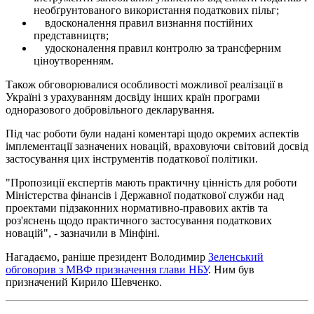
необґрунтованого використання податкових пільг;
вдосконалення правил визнання постійних
представництв;
удосконалення правил контролю за трансферним
ціноутворенням.
Також обговорювалися особливості можливої ​​реалізації в
Україні з урахуванням досвіду інших країн програми
одноразового добровільного декларування.
Під час роботи були надані коментарі щодо окремих аспектів
імплементації зазначених новацій, враховуючи світовий досвід
застосування цих інструментів податкової політики.
"Пропозиції експертів мають практичну цінність для роботи
Міністерства фінансів і Державної податкової служби над
проектами підзаконних нормативно-правових актів та
роз'яснень щодо практичного застосування податкових
новацій", - зазначили в Мінфіні.
Нагадаємо, раніше президент Володимир
Зеленський
обговорив з МВФ призначення глави НБУ
. Ним був
призначений Кирило Шевченко.