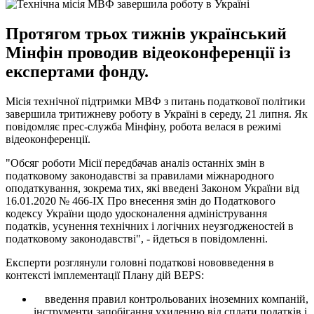
Протягом трьох тижнів український
Мінфін проводив відеоконференції із
експертами фонду.
Місія технічної підтримки МВФ з питань податкової політики
завершила тритижневу роботу в Україні в середу, 21 липня. Як
повідомляє прес-служба Мінфіну, робота велася в режимі
відеоконференції.
"Обсяг роботи Місії передбачав аналіз останніх змін в
податковому законодавстві за правилами міжнародного
оподаткування, зокрема тих, які введені Законом України від
16.01.2020 № 466-IX Про внесення змін до Податкового
кодексу України щодо удосконалення адміністрування
податків, усунення технічних і логічних неузгодженостей в
податковому законодавстві", - йдеться в повідомленні.
Експерти розглянули головні податкові нововведення в
контексті імплементації Плану дій BEPS:
введення правил контрольованих іноземних компаній,
інструменти запобігання ухиленню від сплати податків і