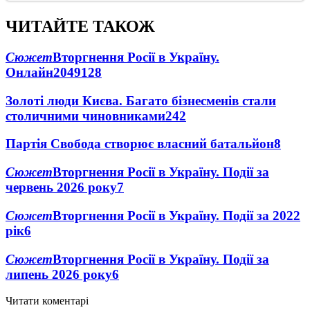
ЧИТАЙТЕ ТАКОЖ
Сюжет
Вторгнення Росії в Україну.
Онлайн
2049
128
Золоті люди Києва. Багато бізнесменів стали
столичними чиновниками
24
2
Партія Свобода створює власний батальйон
8
Сюжет
Вторгнення Росії в Україну. Події за
червень 2026 року
7
Сюжет
Вторгнення Росії в Україну. Події за 2022
рік
6
Сюжет
Вторгнення Росії в Україну. Події за
липень 2026 року
6
Читати коментарі