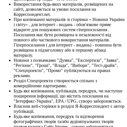
Використання будь-яких матеріалів, розміщених на
сайті, дозволяється за умови посилання на
Корреспондент.net.
При копіюванні матеріалів зі сторінки « Новини України
і світу» , для інтернет - видань - обов'язкове пряме
відкрите для пошукових систем гіперпосилання .
Посилання має бути розміщена в незалежності від
повного або часткового використання матеріалів.
Гіперпосилання ( для інтернет - видань) - повинна бути
розміщена в підзаголовку або в першому абзаці
матеріалу.
Новини з позначками "Думка", "Експертиза", "Заява",
"Регіони", "Гроші", "Влада", "Вибори", "Тест-драйв",
"Спецпроекти", "Промо" публікуються на правах
реклами.
Розділ Спецпроекти створюється спільно з
комерційними партнерами.
Будь яке копіювання, публікація, передрук, чи наступне
поширення інформації, що містить посилання на
"Інтерфакс-Україна", EPA / UPG, суворо забороняється.
Власник веб-сторінки в розділі Я-Корреспондент є автор
публікації.
Будь-яке копіювання, передрук та відтворення
фотографічних творів та/або аудіовізуальних творів
правовласника Getty Images - суворо забороняється.