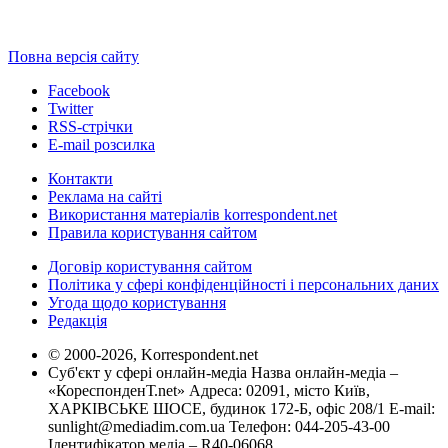
Повна версія сайту
Facebook
Twitter
RSS-стрічки
E-mail розсилка
Контакти
Реклама на сайті
Використання матеріалів korrespondent.net
Правила користування сайтом
Договір користування сайтом
Політика у сфері конфіденційності і персональних даних
Угода щодо користування
Редакція
© 2000-2026, Korrespondent.net
Суб'єкт у сфері онлайн-медіа Назва онлайн-медіа –
«КореспонденТ.net» Адреса: 02091, місто Київ,
ХАРКІВСЬКЕ ШОСЕ, будинок 172-Б, офіс 208/1 E-mail:
sunlight@mediadim.com.ua
Телефон: 044-205-43-00
Ідентифікатор медіа – R40-06068