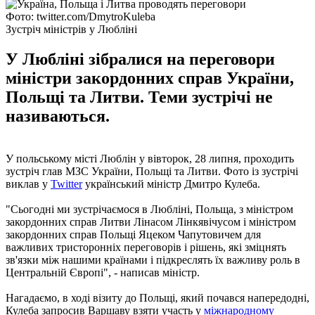
Фото: twitter.com/DmytroKuleba
Зустріч міністрів у Любліні
У Любліні зібралися на переговори
міністри закордонних справ України,
Польщі та Литви. Теми зустрічі не
називаються.
У польському місті Люблін у вівторок, 28 липня, проходить
зустріч глав МЗС України, Польщі та Литви. Фото із зустрічі
виклав у
Twitter
український міністр Дмитро Кулеба.
"Сьогодні ми зустрічаємося в Любліні, Польща, з міністром
закордонних справ Литви Лінасом Лінкявічусом і міністром
закордонних справ Польщі Яцеком Чапутовичем для
важливих тристоронніх переговорів і рішень, які зміцнять
зв'язки між нашими країнами і підкреслять їх важливу роль в
Центральній Європі", - написав міністр.
Нагадаємо, в ході візиту до Польщі, який почався напередодні,
Кулеба запросив Варшаву взяти участь у
міжнародному