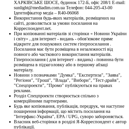
ХАРКІВСЬКЕ ШОСЕ, будинок 172-Б, офіс 208/1 E-mail:
sunlight@mediadim.com.ua
Телефон: 044-205-43-00
Ідентифікатор медіа – R40-06068
Використання будь-яких матеріалів, розміщених на
сайті, дозволяється за умови посилання на
Корреспондент.net.
При копіюванні матеріалів зі сторінки « Новини України
і світу» , для інтернет - видань - обов'язкове пряме
відкрите для пошукових систем гіперпосилання .
Посилання має бути розміщена в незалежності від
повного або часткового використання матеріалів.
Гіперпосилання ( для інтернет - видань) - повинна бути
розміщена в підзаголовку або в першому абзаці
матеріалу.
Новини з позначками "Думка", "Експертиза", "Заява",
"Регіони", "Гроші", "Влада", "Вибори", "Тест-драйв",
"Спецпроекти", "Промо" публікуються на правах
реклами.
Розділ Спецпроекти створюється спільно з
комерційними партнерами.
Будь яке копіювання, публікація, передрук, чи наступне
поширення інформації, що містить посилання на
"Інтерфакс-Україна", EPA / UPG, суворо забороняється.
Власник веб-сторінки в розділі Я-Корреспондент є автор
публікації.