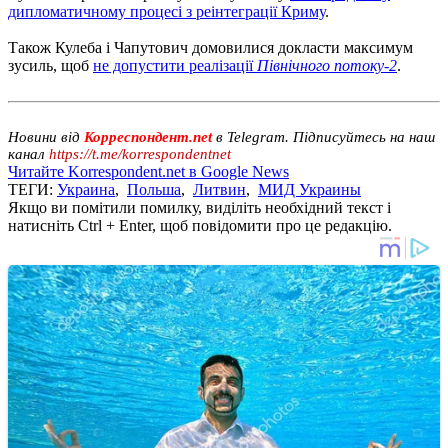
дипломатичному процесі з реінтеграції Криму
.
Також Кулеба і Чапутович домовилися докласти максимум
зусиль, щоб
не допустити реалізації
Північного потоку-2
.
Новини від
Корреспондент.net
в Telegram. Підписуйтесь на наш
канал
https://t.me/korrespondentnet
Читайте Korrespondent.net в Google News
ТЕГИ:
Украина
,
Польша
,
Литвин
,
МИД Украины
Якщо ви помітили помилку, виділіть необхідний текст і
натисніть Ctrl + Enter, щоб повідомити про це редакцію.