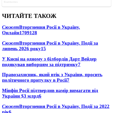
ЧИТАЙТЕ ТАКОЖ
Сюжет
Вторгнення Росії в Україну.
Онлайн
1709
128
Сюжет
Вторгнення Росії в Україну. Події за
липень 2026 року
15
У Києві на одному з білбордів Дарт Вейдер
подякував виборцям за підтримку
7
Правозахисник, який втік з України, просить
політичного притулку в Росії
7
Мінфін Росії підтвердив намір вимагати від
України $3 млрд
6
Сюжет
Вторгнення Росії в Україну. Події за 2022
рік
6