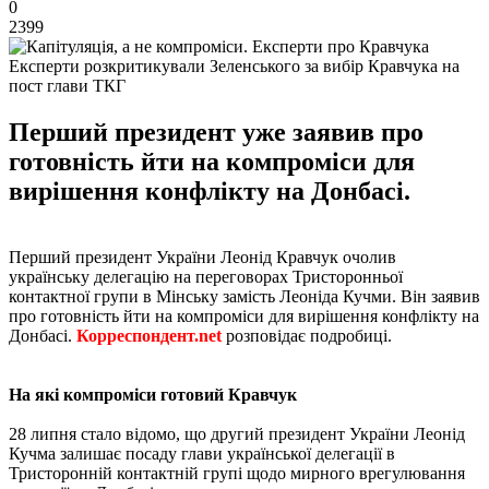
0
2399
Експерти розкритикували Зеленського за вибір Кравчука на
пост глави ТКГ
Перший президент уже заявив про
готовність йти на компроміси для
вирішення конфлікту на Донбасі.
Перший президент України Леонід Кравчук очолив
українську делегацію на переговорах Тристоронньої
контактної групи в Мінську замість Леоніда Кучми. Він заявив
про готовність йти на компроміси для вирішення конфлікту на
Донбасі.
Корреспондент.net
розповідає подробиці.
На які компроміси готовий Кравчук
28 липня стало відомо, що другий президент України Леонід
Кучма залишає посаду глави української делегації в
Тристоронній контактній групі щодо мирного врегулювання