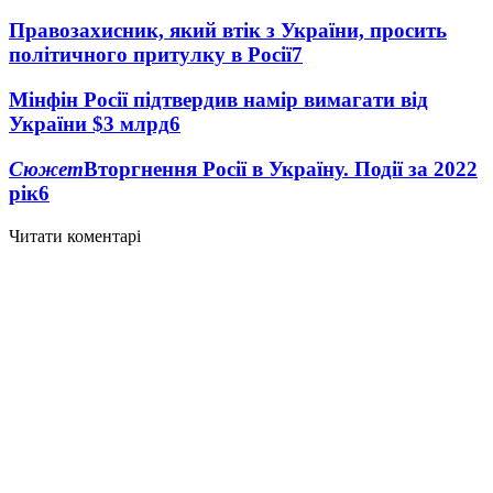
Правозахисник, який втік з України, просить
політичного притулку в Росії
7
Мінфін Росії підтвердив намір вимагати від
України $3 млрд
6
Сюжет
Вторгнення Росії в Україну. Події за 2022
рік
6
Читати коментарі