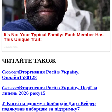
ЧИТАЙТЕ ТАКОЖ
Сюжет
Вторгнення Росії в Україну.
Онлайн
1580
128
Сюжет
Вторгнення Росії в Україну. Події за
липень 2026 року
15
У Києві на одному з білбордів Дарт Вейдер
подякував виборцям за підтримку
7