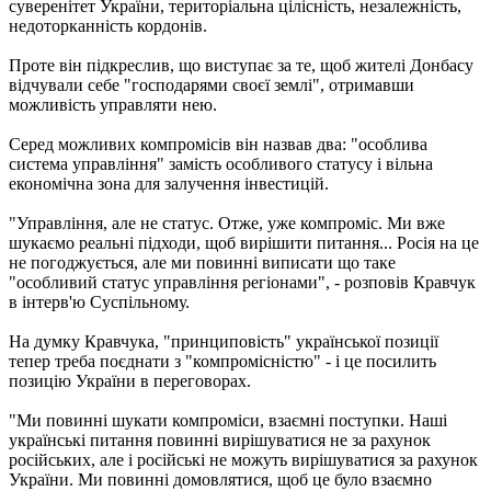
суверенітет України, територіальна цілісність, незалежність,
недоторканність кордонів.
Проте він підкреслив, що виступає за те, щоб жителі Донбасу
відчували себе "господарями своєї землі", отримавши
можливість управляти нею.
Серед можливих компромісів він назвав два: "особлива
система управління" замість особливого статусу і вільна
економічна зона для залучення інвестицій.
"Управління, але не статус. Отже, уже компроміс. Ми вже
шукаємо реальні підходи, щоб вирішити питання... Росія на це
не погоджується, але ми повинні виписати що таке
"особливий статус управління регіонами", - розповів Кравчук
в інтерв'ю Суспільному.
На думку Кравчука, "принциповість" української позиції
тепер треба поєднати з "компромісністю" - і це посилить
позицію України в переговорах.
"Ми повинні шукати компроміси, взаємні поступки. Наші
українські питання повинні вирішуватися не за рахунок
російських, але і російські не можуть вирішуватися за рахунок
України. Ми повинні домовлятися, щоб це було взаємно