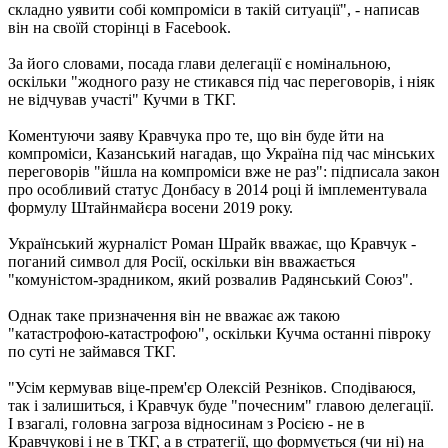
складно уявити собі компроміси в такій ситуації", - написав
він на своїй сторінці в Facebook.
За його словами, посада глави делегації є номінальною,
оскільки "жодного разу не стикався під час переговорів, і ніяк
не відчував участі" Кучми в ТКГ.
Коментуючи заяву Кравчука про те, що він буде йти на
компроміси, Казанський нагадав, що Україна під час мінських
переговорів "йшла на компроміси вже не раз": підписала закон
про особливий статус Донбасу в 2014 році й імплементувала
формулу Штайнмайєра восени 2019 року.
Український журналіст Роман Шрайк вважає, що Кравчук -
поганий символ для Росії, оскільки він вважається
"комуністом-зрадником, який розвалив Радянський Союз".
Однак таке призначення він не вважає аж такою
"катастрофою-катастрофою", оскільки Кучма останні півроку
по суті не займався ТКГ.
"Усім кермував віце-прем'єр Олексій Резніков. Сподіваюся,
так і залишиться, і Кравчук буде "почесним" главою делегації.
І взагалі, головна загроза відносинам з Росією - не в
Кравчукові і не в ТКГ, а в стратегії, що формується (чи ні) на