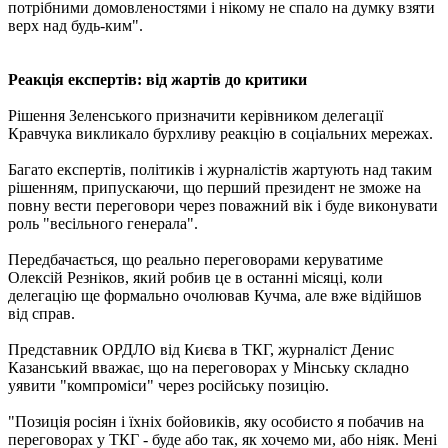
потрібними домовленостями і нікому не спало на думку взяти
верх над будь-ким".
Реакція експертів: від жартів до критики
Рішення Зеленського призначити керівником делегації
Кравчука викликало бурхливу реакцію в соціальних мережах.
Багато експертів, політиків і журналістів жартують над таким
рішенням, припускаючи, що перший президент не зможе на
повну вести переговори через поважний вік і буде виконувати
роль "весільного генерала".
Передбачається, що реально переговорами керуватиме
Олексій Резніков, який робив це в останні місяці, коли
делегацію ще формально очолював Кучма, але вже відійшов
від справ.
Представник ОРДЛО від Києва в ТКГ, журналіст Денис
Казанський вважає, що на переговорах у Мінську складно
уявити "компроміси" через російську позицію.
"Позиція росіян і їхніх бойовиків, яку особисто я побачив на
переговорах у ТКГ - буде або так, як хочемо ми, або ніяк. Мені