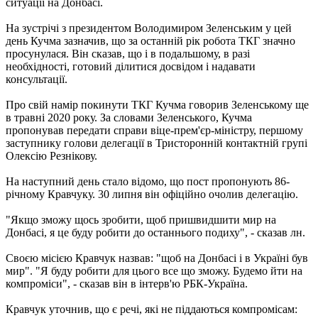
ситуації на Донбасі.
На зустрічі з президентом Володимиром Зеленським у цей
день Кучма зазначив, що за останній рік робота ТКГ значно
просунулася. Він сказав, що і в подальшому, в разі
необхідності, готовий ділитися досвідом і надавати
консультації.
Про свій намір покинути ТКГ Кучма говорив Зеленському ще
в травні 2020 року. За словами Зеленського, Кучма
пропонував передати справи віце-прем'єр-міністру, першому
заступнику голови делегації в Тристоронній контактній групі
Олексію Резнікову.
На наступний день стало відомо, що пост пропонують 86-
річному Кравчуку. 30 липня він офіційно очолив делегацію.
"Якщо зможу щось зробити, щоб пришвидшити мир на
Донбасі, я це буду робити до останнього подиху", - сказав лн.
Своєю місією Кравчук назвав: "щоб на Донбасі і в Україні був
мир". "Я буду робити для цього все що зможу. Будемо йти на
компроміси", - сказав він в інтерв'ю РБК-Україна.
Кравчук уточнив, що є речі, які не піддаються компромісам: