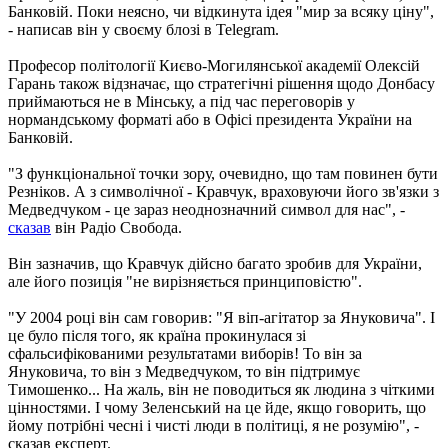
Банковій. Поки неясно, чи відкинута ідея "мир за всяку ціну",
- написав він у своєму блозі в Telegram.
Професор політології Києво-Могилянської академії Олексій
Гарань також відзначає, що стратегічні рішення щодо Донбасу
приймаються не в Мінську, а під час переговорів у
нормандському форматі або в Офісі президента України на
Банковій.
"З функціональної точки зору, очевидно, що там повинен бути
Резніков. А з символічної - Кравчук, враховуючи його зв'язки з
Медведчуком - це зараз неоднозначний символ для нас", -
сказав
він Радіо Свобода.
Він зазначив, що Кравчук дійсно багато зробив для України,
але його позиція "не вирізняється принциповістю".
"У 2004 році він сам говорив: "Я віп-агітатор за Януковича". І
це було після того, як країна прокинулася зі
сфальсифікованими результатами виборів! То він за
Януковича, то він з Медведчуком, то він підтримує
Тимошенко... На жаль, він не поводиться як людина з чіткими
цінностями. І чому Зеленський на це йде, якщо говорить, що
йому потрібні чесні і чисті люди в політиці, я не розумію", -
сказав експерт.