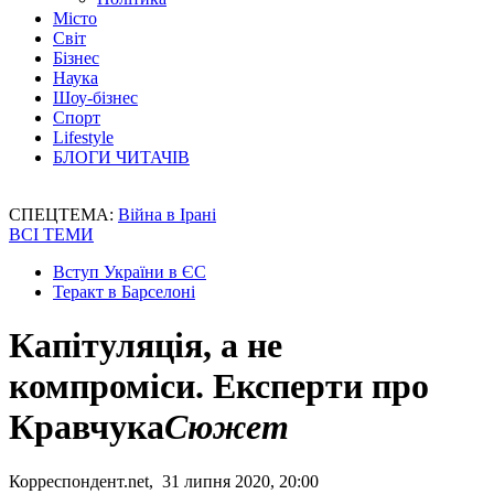
Місто
Світ
Бізнес
Наука
Шоу-бізнес
Спорт
Lifestyle
БЛОГИ ЧИТАЧІВ
СПЕЦТЕМА:
Війна в Ірані
ВСІ ТЕМИ
Вступ України в ЄС
Теракт в Барселоні
Капітуляція, а не
компроміси. Експерти про
Кравчука
Сюжет
Корреспондент.net, 31 липня 2020, 20:00