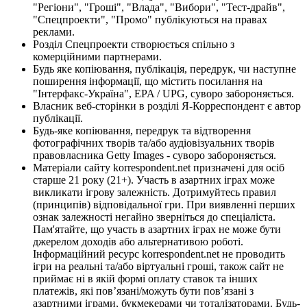
"Регіони", "Гроші", "Влада", "Вибори", "Тест-драйв",
"Спецпроекти", "Промо" публікуються на правах
реклами.
Розділ Спецпроекти створюється спільно з
комерційними партнерами.
Будь яке копіювання, публікація, передрук, чи наступне
поширення інформації, що містить посилання на
"Інтерфакс-Україна", EPA / UPG, суворо забороняється.
Власник веб-сторінки в розділі Я-Корреспондент є автор
публікації.
Будь-яке копіювання, передрук та відтворення
фотографічних творів та/або аудіовізуальних творів
правовласника Getty Images - суворо забороняється.
Матеріали сайту korrespondent.net призначені для осіб
старше 21 року (21+). Участь в азартних іграх може
викликати ігрову залежність. Дотримуйтесь правил
(принципів) відповідальної гри. При виявленні перших
ознак залежності негайно зверніться до спеціаліста.
Пам'ятайте, що участь в азартних іграх не може бути
джерелом доходів або альтернативою роботі.
Інформаційний ресурс korrespondent.net не проводить
ігри на реальні та/або віртуальні гроші, також сайт не
приймає ні в якій формі оплату ставок та інших
платежів, які пов’язані/можуть бути пов’язані з
азартними іграми, букмекерами чи тоталізаторами. Будь-