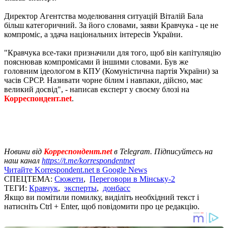
Директор Агентства моделювання ситуацій Віталій Бала
більш категоричний. За його словами, заяви Кравчука - це не
компроміс, а здача національних інтересів України.
"Кравчука все-таки призначили для того, щоб він капітуляцію
пояснював компромісами й іншими словами. Був же
головним ідеологом в КПУ (Комуністична партія України) за
часів СРСР. Називати чорне білим і навпаки, дійсно, має
великий досвід", - написав експерт у своєму блозі на
Корреспондент.net
.
Новини від
Корреспондент.net
в Telegram. Підписуйтесь на
наш канал
https://t.me/korrespondentnet
Читайте Korrespondent.net в Google News
СПЕЦТЕМА:
Сюжети
,
Переговори в Мінську-2
ТЕГИ:
Кравчук
,
эксперты
,
донбасс
Якщо ви помітили помилку, виділіть необхідний текст і
натисніть Ctrl + Enter, щоб повідомити про це редакцію.