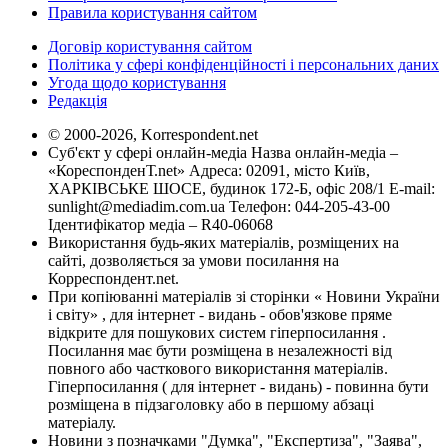
Правила користування сайтом
Договір користування сайтом
Політика у сфері конфіденційності і персональних даних
Угода щодо користування
Редакція
© 2000-2026, Korrespondent.net
Суб'єкт у сфері онлайн-медіа Назва онлайн-медіа –
«КореспонденТ.net» Адреса: 02091, місто Київ,
ХАРКІВСЬКЕ ШОСЕ, будинок 172-Б, офіс 208/1 E-mail:
sunlight@mediadim.com.ua
Телефон: 044-205-43-00
Ідентифікатор медіа – R40-06068
Використання будь-яких матеріалів, розміщених на
сайті, дозволяється за умови посилання на
Корреспондент.net.
При копіюванні матеріалів зі сторінки « Новини України
і світу» , для інтернет - видань - обов'язкове пряме
відкрите для пошукових систем гіперпосилання .
Посилання має бути розміщена в незалежності від
повного або часткового використання матеріалів.
Гіперпосилання ( для інтернет - видань) - повинна бути
розміщена в підзаголовку або в першому абзаці
матеріалу.
Новини з позначками "Думка", "Експертиза", "Заява",