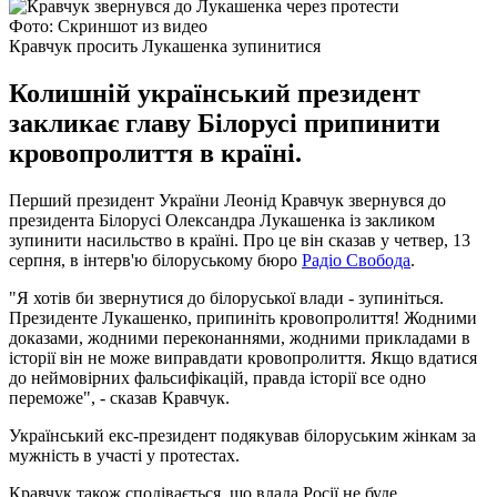
Фото: Скриншот из видео
Кравчук просить Лукашенка зупинитися
Колишній український президент
закликає главу Білорусі припинити
кровопролиття в країні.
Перший президент України Леонід Кравчук звернувся до
президента Білорусі Олександра Лукашенка із закликом
зупинити насильство в країні. Про це він сказав у четвер, 13
серпня, в інтерв'ю білоруському бюро
Радіо Свобода
.
"Я хотів би звернутися до білоруської влади - зупиніться.
Президенте Лукашенко, припиніть кровопролиття! Жодними
доказами, жодними переконаннями, жодними прикладами в
історії він не може виправдати кровопролиття. Якщо вдатися
до неймовірних фальсифікацій, правда історії все одно
переможе", - сказав Кравчук.
Український екс-президент подякував білоруським жінкам за
мужність в участі у протестах.
Кравчук також сподівається, що влада Росії не буде