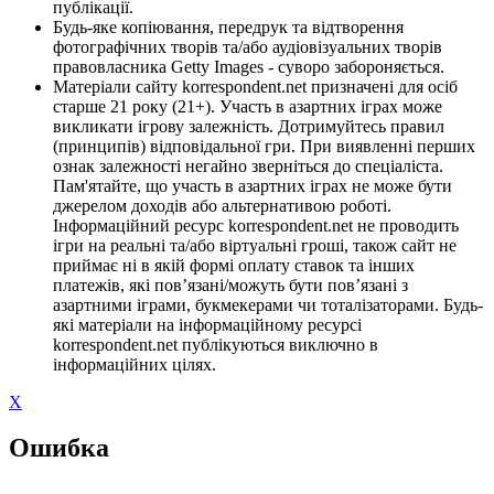
публікації.
Будь-яке копіювання, передрук та відтворення
фотографічних творів та/або аудіовізуальних творів
правовласника Getty Images - суворо забороняється.
Матеріали сайту korrespondent.net призначені для осіб
старше 21 року (21+). Участь в азартних іграх може
викликати ігрову залежність. Дотримуйтесь правил
(принципів) відповідальної гри. При виявленні перших
ознак залежності негайно зверніться до спеціаліста.
Пам'ятайте, що участь в азартних іграх не може бути
джерелом доходів або альтернативою роботі.
Інформаційний ресурс korrespondent.net не проводить
ігри на реальні та/або віртуальні гроші, також сайт не
приймає ні в якій формі оплату ставок та інших
платежів, які пов’язані/можуть бути пов’язані з
азартними іграми, букмекерами чи тоталізаторами. Будь-
які матеріали на інформаційному ресурсі
korrespondent.net публікуються виключно в
інформаційних цілях.
X
Ошибка