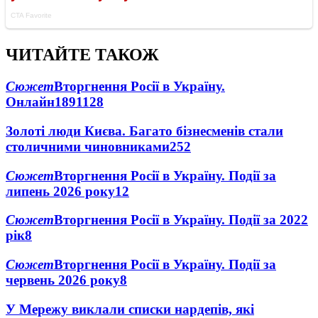
ЧИТАЙТЕ ТАКОЖ
Сюжет
Вторгнення Росії в Україну.
Онлайн
1891
128
Золоті люди Києва. Багато бізнесменів стали
столичними чиновниками
25
2
Сюжет
Вторгнення Росії в Україну. Події за
липень 2026 року
12
Сюжет
Вторгнення Росії в Україну. Події за 2022
рік
8
Сюжет
Вторгнення Росії в Україну. Події за
червень 2026 року
8
У Мережу виклали списки нардепів, які