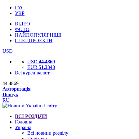
РУС
УКР
ВІДЕО
ФОТО
НАЙПОПУЛЯРНІШІ
СПЕЦПРОЕКТИ
USD
USD
44.4869
EUR
51.3348
Всі курси валют
44.4869
Авторизація
Пошук
RU
ВСІ РОЗДІЛИ
Головна
Україна
Всі новини розділу
Політика