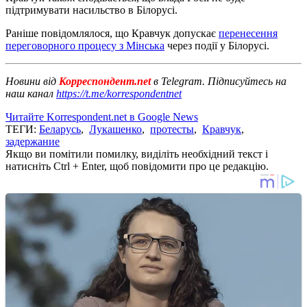
підтримувати насильство в Білорусі.
Раніше повідомлялося, що Кравчук допускає
перенесення
переговорного процесу з Мінська
через події у Білорусі.
Новини від
Корреспондент.net
в Telegram. Підписуйтесь на
наш канал
https://t.me/korrespondentnet
Читайте Korrespondent.net в Google News
ТЕГИ:
Беларусь
,
Лукашенко
,
протесты
,
Кравчук
,
задержание
Якщо ви помітили помилку, виділіть необхідний текст і
натисніть Ctrl + Enter, щоб повідомити про це редакцію.