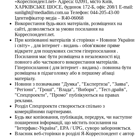
«КореспонденТ.net» Адреса: 02091, місто Київ,
ХАРКІВСЬКЕ ШОСЕ, будинок 172-Б, офіс 208/1 E-mail:
sunlight@mediadim.com.ua
Телефон: 044-205-43-00
Ідентифікатор медіа – R40-06068
Використання будь-яких матеріалів, розміщених на
сайті, дозволяється за умови посилання на
Корреспондент.net.
При копіюванні матеріалів зі сторінки « Новини України
і світу» , для інтернет - видань - обов'язкове пряме
відкрите для пошукових систем гіперпосилання .
Посилання має бути розміщена в незалежності від
повного або часткового використання матеріалів.
Гіперпосилання ( для інтернет - видань) - повинна бути
розміщена в підзаголовку або в першому абзаці
матеріалу.
Новини з позначками "Думка", "Експертиза", "Заява",
"Регіони", "Гроші", "Влада", "Вибори", "Тест-драйв",
"Спецпроекти", "Промо" публікуються на правах
реклами.
Розділ Спецпроекти створюється спільно з
комерційними партнерами.
Будь яке копіювання, публікація, передрук, чи наступне
поширення інформації, що містить посилання на
"Інтерфакс-Україна", EPA / UPG, суворо забороняється.
Власник веб-сторінки в розділі Я-Корреспондент є автор