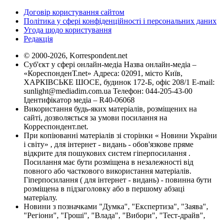
Договір користування сайтом
Політика у сфері конфіденційності і персональних даних
Угода щодо користування
Редакція
© 2000-2026, Korrespondent.net
Суб'єкт у сфері онлайн-медіа Назва онлайн-медіа –
«КореспонденТ.net» Адреса: 02091, місто Київ,
ХАРКІВСЬКЕ ШОСЕ, будинок 172-Б, офіс 208/1 E-mail:
sunlight@mediadim.com.ua
Телефон: 044-205-43-00
Ідентифікатор медіа – R40-06068
Використання будь-яких матеріалів, розміщених на
сайті, дозволяється за умови посилання на
Корреспондент.net.
При копіюванні матеріалів зі сторінки « Новини України
і світу» , для інтернет - видань - обов'язкове пряме
відкрите для пошукових систем гіперпосилання .
Посилання має бути розміщена в незалежності від
повного або часткового використання матеріалів.
Гіперпосилання ( для інтернет - видань) - повинна бути
розміщена в підзаголовку або в першому абзаці
матеріалу.
Новини з позначками "Думка", "Експертиза", "Заява",
"Регіони", "Гроші", "Влада", "Вибори", "Тест-драйв",