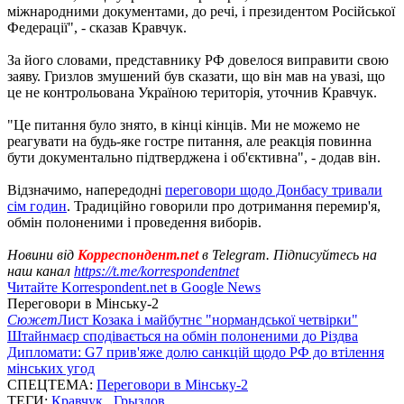
міжнародними документами, до речі, і президентом Російської
Федерації", - сказав Кравчук.
За його словами, представнику РФ довелося виправити свою
заяву. Гризлов змушений був сказати, що він мав на увазі, що
це не контрольована Україною територія, уточнив Кравчук.
"Це питання було знято, в кінці кінців. Ми не можемо не
реагувати на будь-яке гостре питання, але реакція повинна
бути документально підтверджена і об'єктивна", - додав він.
Відзначимо, напередодні
переговори щодо Донбасу тривали
сім годин
. Традиційно говорили про дотримання перемир'я,
обмін полоненими і проведення виборів.
Новини від
Корреспондент.net
в Telegram. Підписуйтесь на
наш канал
https://t.me/korrespondentnet
Читайте Korrespondent.net в Google News
Переговори в Мінську-2
Сюжет
Лист Козака і майбутнє "нормандської четвірки"
Штайнмаєр сподівається на обмін полоненими до Різдва
Дипломати: G7 прив'яже долю санкцій щодо РФ до втілення
мінських угод
СПЕЦТЕМА:
Переговори в Мінську-2
ТЕГИ:
Кравчук
,
Грызлов