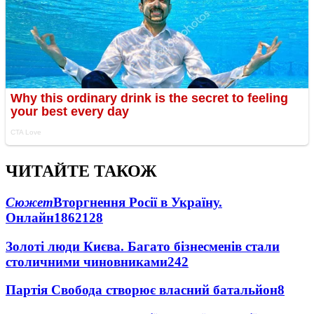
ЧИТАЙТЕ ТАКОЖ
Сюжет
Вторгнення Росії в Україну.
Онлайн
1862
128
Золоті люди Києва. Багато бізнесменів стали
столичними чиновниками
24
2
Партія Свобода створює власний батальйон
8