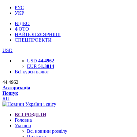
РУС
УКР
ВІДЕО
ФОТО
НАЙПОПУЛЯРНІШІ
СПЕЦПРОЕКТИ
USD
USD
44.4962
EUR
51.3814
Всі курси валют
44.4962
Авторизація
Пошук
RU
ВСІ РОЗДІЛИ
Головна
Україна
Всі новини розділу
Політика