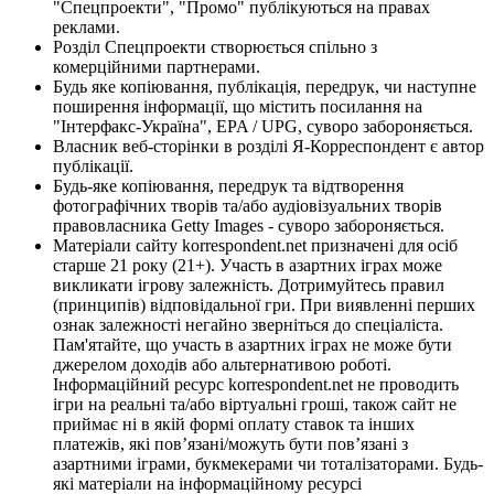
"Спецпроекти", "Промо" публікуються на правах
реклами.
Розділ Спецпроекти створюється спільно з
комерційними партнерами.
Будь яке копіювання, публікація, передрук, чи наступне
поширення інформації, що містить посилання на
"Інтерфакс-Україна", EPA / UPG, суворо забороняється.
Власник веб-сторінки в розділі Я-Корреспондент є автор
публікації.
Будь-яке копіювання, передрук та відтворення
фотографічних творів та/або аудіовізуальних творів
правовласника Getty Images - суворо забороняється.
Матеріали сайту korrespondent.net призначені для осіб
старше 21 року (21+). Участь в азартних іграх може
викликати ігрову залежність. Дотримуйтесь правил
(принципів) відповідальної гри. При виявленні перших
ознак залежності негайно зверніться до спеціаліста.
Пам'ятайте, що участь в азартних іграх не може бути
джерелом доходів або альтернативою роботі.
Інформаційний ресурс korrespondent.net не проводить
ігри на реальні та/або віртуальні гроші, також сайт не
приймає ні в якій формі оплату ставок та інших
платежів, які пов’язані/можуть бути пов’язані з
азартними іграми, букмекерами чи тоталізаторами. Будь-
які матеріали на інформаційному ресурсі