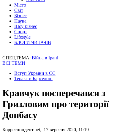
Місто
Світ
Бізнес
Наука
Шоу-бізнес
Спорт
Lifestyle
БЛОГИ ЧИТАЧІВ
СПЕЦТЕМА:
Війна в Ірані
ВСІ ТЕМИ
Вступ України в ЄС
Теракт в Барселоні
Кравчук посперечався з
Гризловим про території
Донбасу
Корреспондент.net, 17 вересня 2020, 11:19