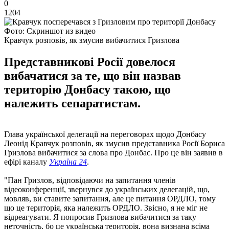
0
1204
Фото: Скриншот из видео
Кравчук розповів, як змусив вибачитися Гризлова
Представникові Росії довелося
вибачатися за те, що він назвав
територію Донбасу такою, що
належить сепаратистам.
Глава української делегації на переговорах щодо Донбасу
Леонід Кравчук розповів, як змусив представника Росії Бориса
Гризлова вибачитися за слова про Донбас. Про це він заявив в
ефірі каналу
Україна 24
.
"Пан Гризлов, відповідаючи на запитання членів
відеоконференції, звернувся до українських делегацій, що,
мовляв, ви ставите запитання, але це питання ОРДЛО, тому
що це територія, яка належить ОРДЛО. Звісно, я не міг не
відреагувати. Я попросив Гризлова вибачитися за таку
неточність, бо це українська територія, вона визнана всіма