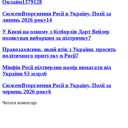
Онлайн
1379
128
Сюжет
Вторгнення Росії в Україну. Події за
липень 2026 року
14
У Києві на одному з білбордів Дарт Вейдер
подякував виборцям за підтримку
7
Правозахисник, який втік з України, просить
політичного притулку в Росії
7
Мінфін Росії підтвердив намір вимагати від
України $3 млрд
6
Сюжет
Вторгнення Росії в Україну. Події за
червень 2026 року
6
Читати коментарі