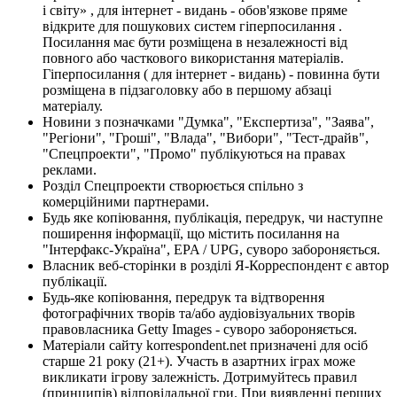
і світу» , для інтернет - видань - обов'язкове пряме
відкрите для пошукових систем гіперпосилання .
Посилання має бути розміщена в незалежності від
повного або часткового використання матеріалів.
Гіперпосилання ( для інтернет - видань) - повинна бути
розміщена в підзаголовку або в першому абзаці
матеріалу.
Новини з позначками "Думка", "Експертиза", "Заява",
"Регіони", "Гроші", "Влада", "Вибори", "Тест-драйв",
"Спецпроекти", "Промо" публікуються на правах
реклами.
Розділ Спецпроекти створюється спільно з
комерційними партнерами.
Будь яке копіювання, публікація, передрук, чи наступне
поширення інформації, що містить посилання на
"Інтерфакс-Україна", EPA / UPG, суворо забороняється.
Власник веб-сторінки в розділі Я-Корреспондент є автор
публікації.
Будь-яке копіювання, передрук та відтворення
фотографічних творів та/або аудіовізуальних творів
правовласника Getty Images - суворо забороняється.
Матеріали сайту korrespondent.net призначені для осіб
старше 21 року (21+). Участь в азартних іграх може
викликати ігрову залежність. Дотримуйтесь правил
(принципів) відповідальної гри. При виявленні перших