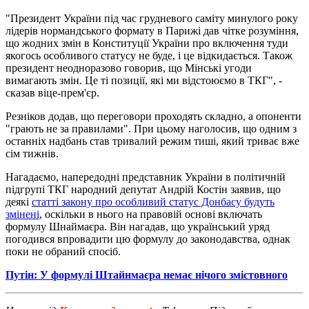
"Президент України під час грудневого саміту минулого року
лідерів нормандського формату в Парижі дав чітке розуміння,
що жодних змін в Конституції України про включення туди
якогось особливого статусу не буде, і це відкидається. Також
президент неодноразово говорив, що Мінські угоди
вимагають змін. Це ті позиції, які ми відстоюємо в ТКГ", -
сказав віце-прем'єр.
Резніков додав, що переговори проходять складно, а опоненти
"грають не за правилами". При цьому наголосив, що одним з
останніх надбань став тривалий режим тиші, який триває вже
сім тижнів.
Нагадаємо, напередодні представник України в політичній
підгрупі ТКГ народний депутат Андрій Костін заявив, що
деякі
статті закону про особливий статус Донбасу будуть
змінені
, оскільки в нього на правовій основі включать
формулу Шнаймаєра. Він нагадав, що український уряд
погодився впровадити цю формулу до законодавства, однак
поки не обраний спосіб.
Путін: У формулі Штайнмаєра немає нічого змістовного