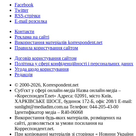
Facebook
Twitter
RSS-стрічки
E-mail розсилка
Контакти
Реклама на сайті
Використання матеріалів korrespondent.net
Правила користування сайтом
Договір користування сайтом
Політика у сфері конфіденційності і персональних даних
Угода щодо користування
Редакція
© 2000-2026, Korrespondent.net
Суб'єкт у сфері онлайн-медіа Назва онлайн-медіа –
«КореспонденТ.net» Адреса: 02091, місто Київ,
ХАРКІВСЬКЕ ШОСЕ, будинок 172-Б, офіс 208/1 E-mail:
sunlight@mediadim.com.ua
Телефон: 044-205-43-00
Ідентифікатор медіа – R40-06068
Використання будь-яких матеріалів, розміщених на
сайті, дозволяється за умови посилання на
Корреспондент.net.
При копіюванні матеріалів зі сторінки « Новини України