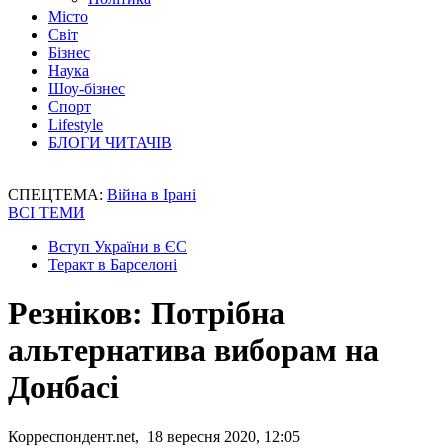
Місто
Світ
Бізнес
Наука
Шоу-бізнес
Спорт
Lifestyle
БЛОГИ ЧИТАЧІВ
СПЕЦТЕМА:
Війна в Ірані
ВСІ ТЕМИ
Вступ України в ЄС
Теракт в Барселоні
Резніков: Потрібна
альтернатива виборам на
Донбасі
Корреспондент.net, 18 вересня 2020, 12:05