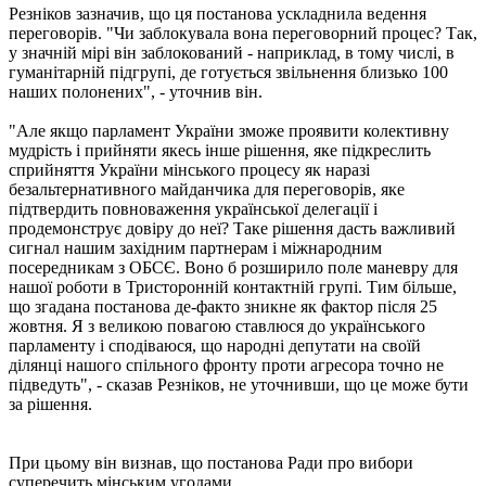
Резніков зазначив, що ця постанова ускладнила ведення
переговорів. "Чи заблокувала вона переговорний процес? Так,
у значній мірі він заблокований - наприклад, в тому числі, в
гуманітарній підгрупі, де готується звільнення близько 100
наших полонених", - уточнив він.
"Але якщо парламент України зможе проявити колективну
мудрість і прийняти якесь інше рішення, яке підкреслить
сприйняття України мінського процесу як наразі
безальтернативного майданчика для переговорів, яке
підтвердить повноваження української делегації і
продемонструє довіру до неї? Таке рішення дасть важливий
сигнал нашим західним партнерам і міжнародним
посередникам з ОБСЄ. Воно б розширило поле маневру для
нашої роботи в Тристоронній контактній групі. Тим більше,
що згадана постанова де-факто зникне як фактор після 25
жовтня. Я з великою повагою ставлюся до українського
парламенту і сподіваюся, що народні депутати на своїй
ділянці нашого спільного фронту проти агресора точно не
підведуть", - сказав Резніков, не уточнивши, що це може бути
за рішення.
При цьому він визнав, що постанова Ради про вибори
суперечить мінським угодами.