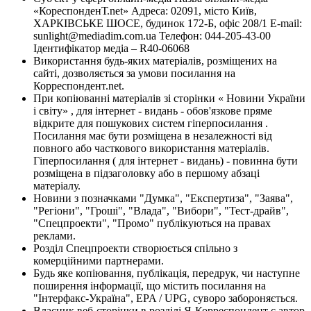
«КореспонденТ.net» Адреса: 02091, місто Київ,
ХАРКІВСЬКЕ ШОСЕ, будинок 172-Б, офіс 208/1 E-mail:
sunlight@mediadim.com.ua
Телефон: 044-205-43-00
Ідентифікатор медіа – R40-06068
Використання будь-яких матеріалів, розміщених на
сайті, дозволяється за умови посилання на
Корреспондент.net.
При копіюванні матеріалів зі сторінки « Новини України
і світу» , для інтернет - видань - обов'язкове пряме
відкрите для пошукових систем гіперпосилання .
Посилання має бути розміщена в незалежності від
повного або часткового використання матеріалів.
Гіперпосилання ( для інтернет - видань) - повинна бути
розміщена в підзаголовку або в першому абзаці
матеріалу.
Новини з позначками "Думка", "Експертиза", "Заява",
"Регіони", "Гроші", "Влада", "Вибори", "Тест-драйв",
"Спецпроекти", "Промо" публікуються на правах
реклами.
Розділ Спецпроекти створюється спільно з
комерційними партнерами.
Будь яке копіювання, публікація, передрук, чи наступне
поширення інформації, що містить посилання на
"Інтерфакс-Україна", EPA / UPG, суворо забороняється.
Власник веб-сторінки в розділі Я-Корреспондент є автор