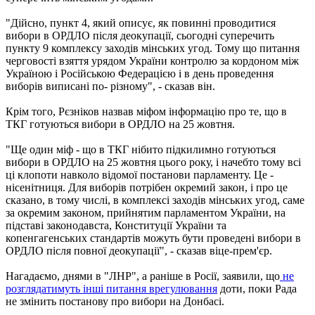
"Дійсно, пункт 4, який описує, як повинні проводитися
вибори в ОРДЛО після деокупації, сьогодні суперечить
пункту 9 комплексу заходів мінських угод. Тому що питання
черговості взяття урядом України контролю за кордоном між
Україною і Російською Федерацією і в день проведення
виборів виписані по- різному", - сказав він.
Крім того, Рєзніков назвав міфом інформацію про те, що в
ТКГ готуються вибори в ОРДЛО на 25 жовтня.
"Ще один міф - що в ТКГ нібито підкилимно готуються
вибори в ОРДЛО на 25 жовтня цього року, і начебто тому всі
ці клопоти навколо відомої постанови парламенту. Це -
нісенітниця. Для виборів потрібен окремий закон, і про це
сказано, в тому числі, в комплексі заходів мінських угод, саме
за окремим законом, прийнятим парламентом України, на
підставі законодавста, Конституції України та
копенгагенських стандартів можуть бути проведені вибори в
ОРДЛО після повної деокупації", - сказав віце-прем'єр.
Нагадаємо, днями в "ЛНР", а раніше в Росії, заявили, що
не
розглядатимуть інші питання врегулювання
доти, поки Рада
не змінить постанову про вибори на Донбасі.