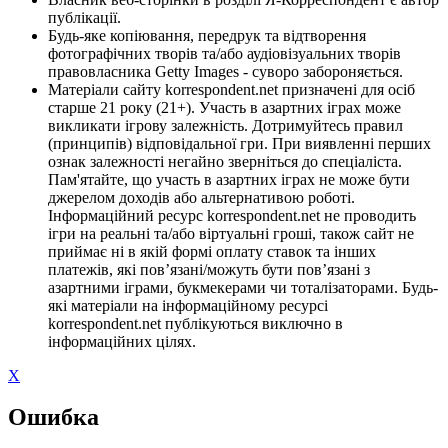
публікації.
Будь-яке копіювання, передрук та відтворення
фотографічних творів та/або аудіовізуальних творів
правовласника Getty Images - суворо забороняється.
Матеріали сайту korrespondent.net призначені для осіб
старше 21 року (21+). Участь в азартних іграх може
викликати ігрову залежність. Дотримуйтесь правил
(принципів) відповідальної гри. При виявленні перших
ознак залежності негайно зверніться до спеціаліста.
Пам'ятайте, що участь в азартних іграх не може бути
джерелом доходів або альтернативою роботі.
Інформаційний ресурс korrespondent.net не проводить
ігри на реальні та/або віртуальні гроші, також сайт не
приймає ні в якій формі оплату ставок та інших
платежів, які пов’язані/можуть бути пов’язані з
азартними іграми, букмекерами чи тоталізаторами. Будь-
які матеріали на інформаційному ресурсі
korrespondent.net публікуються виключно в
інформаційних цілях.
X
Ошибка