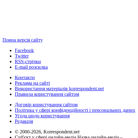
Повна версія сайту
Facebook
Twitter
RSS-стрічки
E-mail розсилка
Контакти
Реклама на сайті
Використання матеріалів korrespondent.net
Правила користування сайтом
Договір користування сайтом
Політика у сфері конфіденційності і персональних даних
Угода щодо користування
Редакція
© 2000-2026, Korrespondent.net
Суб'єкт у сфері онлайн-медіа Назва онлайн-медіа –