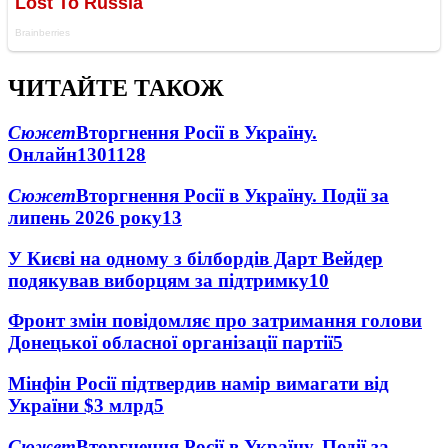
ЧИТАЙТЕ ТАКОЖ
Сюжет
Вторгнення Росії в Україну.
Онлайн
1301
128
Сюжет
Вторгнення Росії в Україну. Події за
липень 2026 року
13
У Києві на одному з білбордів Дарт Вейдер
подякував виборцям за підтримку
10
Фронт змін повідомляє про затримання голови
Донецької обласної організації партії
5
Мінфін Росії підтвердив намір вимагати від
України $3 млрд
5
Сюжет
Вторгнення Росії в Україну. Події за