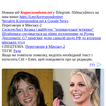
Новини від
Корреспондент.net
у Telegram. Підписуйтесь на
наш канал
https://t.me/korrespondentnet
Читайте Korrespondent.net в Google News
Переговори в Мінську-2
Сюжет
Лист Козака і майбутнє "нормандської четвірки"
Штайнмаєр сподівається на обмін полоненими до Різдва
Дипломати: G7 прив'яже долю санкцій щодо РФ до втілення
мінських угод
СПЕЦТЕМА:
Переговори в Мінську-2
ТЕГИ:
Рада
Якщо ви помітили помилку, виділіть необхідний текст і
натисніть Ctrl + Enter, щоб повідомити про це редакцію.