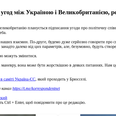
угод між Україною і Великобританією, ро
еликобританію планується підписання угоди про політичну співпр
еба.
наших взаємин. По-друге, будемо дуже серйозно говорити про спі
адто далеко від цих параметрів, але, безумовно, будуть створені
ою можуть змінитися.
маневру, вона може бути жорсткішою в деяких питаннях. Нам це 
 в саміті Україна-ЄС
, який проходить у Брюсселі.
ш канал
https://t.me/korrespondentnet
ский
ь Ctrl + Enter, щоб повідомити про це редакцію.