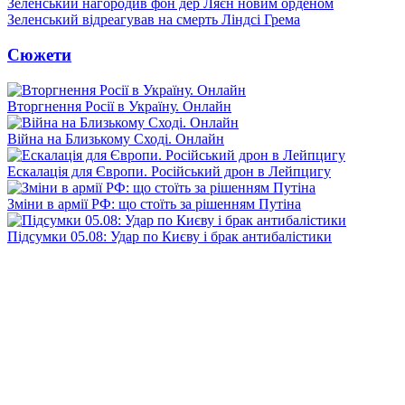
Зеленський нагородив фон дер Ляєн новим орденом
Зеленський відреагував на смерть Ліндсі Грема
Сюжети
Вторгнення Росії в Україну. Онлайн
Війна на Близькому Сході. Онлайн
Ескалація для Європи. Російський дрон в Лейпцигу
Зміни в армії РФ: що стоїть за рішенням Путіна
Підсумки 05.08: Удар по Києву і брак антибалістики