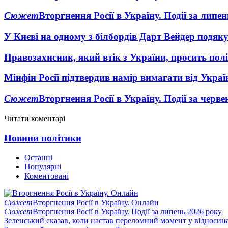
Сюжет
Вторгнення Росії в Україну. Події за липе
У Києві на одному з білбордів Дарт Вейдер подяк
Правозахисник, який втік з України, просить полі
Мінфін Росії підтвердив намір вимагати від Укра
Сюжет
Вторгнення Росії в Україну. Події за черв
Читати коментарі
Новини політики
Останні
Популярні
Коментовані
Сюжет
Вторгнення Росії в Україну. Онлайн
Сюжет
Вторгнення Росії в Україну. Події за липень 2026 року
Зеленський сказав, коли настав переломний момент у відносин