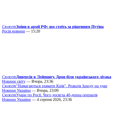
Сюжет
Зміни в армії РФ: що стоїть за рішенням Путіна
Росія новини
— 15:20
Сюжет
Диверсія в Лейпцигу. Дрон біля українського літака
Новини світу
— Вчора, 23:36
Сюжет
"Намагаються зламати Київ". Реакція Заходу на удар
Новини України
— Вчора, 23:09
Сюжет
Удари по Росії. Чого досягла 40-денна операція
Новини України
— 4 серпня 2026, 23:36