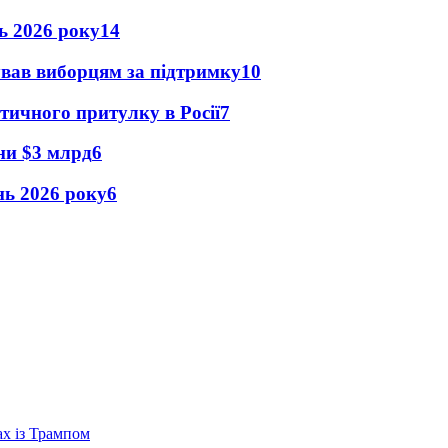
нь 2026 року
14
ував виборцям за підтримку
10
тичного притулку в Росії
7
їни $3 млрд
6
ень 2026 року
6
ах із Трампом