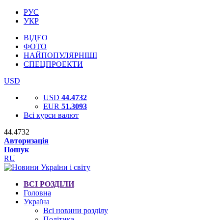
РУС
УКР
ВІДЕО
ФОТО
НАЙПОПУЛЯРНІШІ
СПЕЦПРОЕКТИ
USD
USD
44.4732
EUR
51.3093
Всі курси валют
44.4732
Авторизація
Пошук
RU
ВСІ РОЗДІЛИ
Головна
Україна
Всі новини розділу
Політика