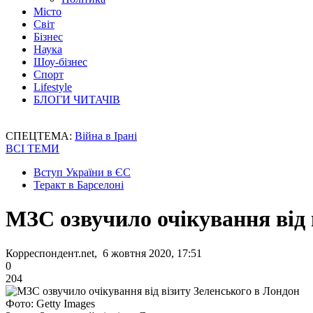
Місто
Світ
Бізнес
Наука
Шоу-бізнес
Спорт
Lifestyle
БЛОГИ ЧИТАЧІВ
СПЕЦТЕМА:
Війна в Ірані
ВСІ ТЕМИ
Вступ України в ЄС
Теракт в Барселоні
МЗС озвучило очікування від 
Корреспондент.net, 6 жовтня 2020, 17:51
0
204
Фото: Getty Images