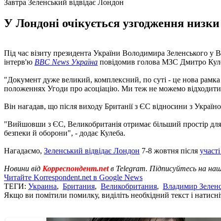
Завтра Зеленський відвідає Лондон
У Лондоні очікується узгодження низки 
Під час візиту президента України Володимира Зеленського у В
інтерв'ю
BBC News Україна
повідомив голова МЗС Дмитро Кул
"Документ дуже великий, комплексний, по суті - це нова рамка 
положеннях Угоди про асоціацію. Ми теж не можемо відходити зан
Він нагадав, що після виходу Британії з ЄС відносини з Україн
"Вийшовши з ЄС, Великобританія отримає більший простір для 
безпеки й оборони", - додає Кулеба.
Нагадаємо,
Зеленський відвідає Лондон
7-8 жовтня після
участі
Новини від
Корреспондент.net
в Telegram. Підписуйтесь на на
Читайте Korrespondent.net в Google News
ТЕГИ:
Украина
,
Британия
,
Великобритания
,
Владимир Зелен
Якщо ви помітили помилку, виділіть необхідний текст і натисніт