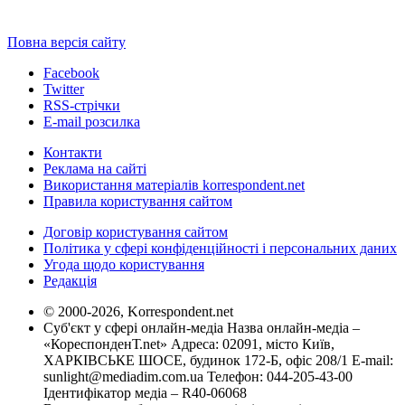
Повна версія сайту
Facebook
Twitter
RSS-стрічки
E-mail розсилка
Контакти
Реклама на сайті
Використання матеріалів korrespondent.net
Правила користування сайтом
Договір користування сайтом
Політика у сфері конфіденційності і персональних даних
Угода щодо користування
Редакція
© 2000-2026, Korrespondent.net
Суб'єкт у сфері онлайн-медіа Назва онлайн-медіа –
«КореспонденТ.net» Адреса: 02091, місто Київ,
ХАРКІВСЬКЕ ШОСЕ, будинок 172-Б, офіс 208/1 E-mail:
sunlight@mediadim.com.ua
Телефон: 044-205-43-00
Ідентифікатор медіа – R40-06068