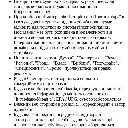
Використання будь-яких матеріалів, розміщених на
сайті, дозволяється за умови посилання на
Корреспондент.net.
При копіюванні матеріалів зі сторінки « Новини України
і світу» , для інтернет - видань - обов'язкове пряме
відкрите для пошукових систем гіперпосилання .
Посилання має бути розміщена в незалежності від
повного або часткового використання матеріалів.
Гіперпосилання ( для інтернет - видань) - повинна бути
розміщена в підзаголовку або в першому абзаці
матеріалу.
Новини з позначками "Думка", "Експертиза", "Заява",
"Регіони", "Гроші", "Влада", "Вибори", "Тест-драйв",
"Спецпроекти", "Промо" публікуються на правах
реклами.
Розділ Спецпроекти створюється спільно з
комерційними партнерами.
Будь яке копіювання, публікація, передрук, чи наступне
поширення інформації, що містить посилання на
"Інтерфакс-Україна", EPA / UPG, суворо забороняється.
Власник веб-сторінки в розділі Я-Корреспондент є автор
публікації.
Будь-яке копіювання, передрук та відтворення
фотографічних творів та/або аудіовізуальних творів
правовласника Getty Images - суворо забороняється.