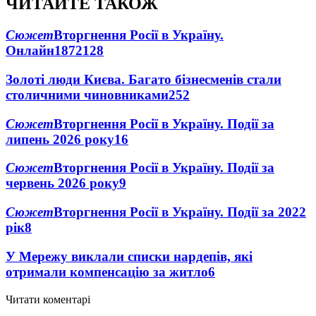
ЧИТАЙТЕ ТАКОЖ
Сюжет
Вторгнення Росії в Україну.
Онлайн
1872
128
Золоті люди Києва. Багато бізнесменів стали
столичними чиновниками
25
2
Сюжет
Вторгнення Росії в Україну. Події за
липень 2026 року
16
Сюжет
Вторгнення Росії в Україну. Події за
червень 2026 року
9
Сюжет
Вторгнення Росії в Україну. Події за 2022
рік
8
У Мережу виклали списки нардепів, які
отримали компенсацію за житло
6
Читати коментарі