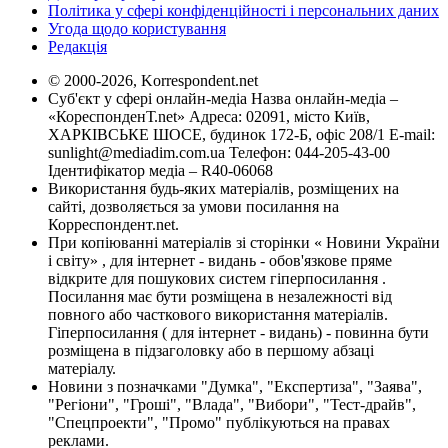
Політика у сфері конфіденційності і персональних даних
Угода щодо користування
Редакція
© 2000-2026, Korrespondent.net
Суб'єкт у сфері онлайн-медіа Назва онлайн-медіа –
«КореспонденТ.net» Адреса: 02091, місто Київ,
ХАРКІВСЬКЕ ШОСЕ, будинок 172-Б, офіс 208/1 E-mail:
sunlight@mediadim.com.ua
Телефон: 044-205-43-00
Ідентифікатор медіа – R40-06068
Використання будь-яких матеріалів, розміщених на
сайті, дозволяється за умови посилання на
Корреспондент.net.
При копіюванні матеріалів зі сторінки « Новини України
і світу» , для інтернет - видань - обов'язкове пряме
відкрите для пошукових систем гіперпосилання .
Посилання має бути розміщена в незалежності від
повного або часткового використання матеріалів.
Гіперпосилання ( для інтернет - видань) - повинна бути
розміщена в підзаголовку або в першому абзаці
матеріалу.
Новини з позначками "Думка", "Експертиза", "Заява",
"Регіони", "Гроші", "Влада", "Вибори", "Тест-драйв",
"Спецпроекти", "Промо" публікуються на правах
реклами.