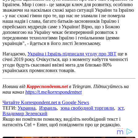
Ізраїлем. Мир і союз - це завжди ключ для розвитку, особливо
зважаючи на наскільки схожі зараз ситуації України та Ізраїлю
- у нас схожі гімни про те, що нас не зламали і не померла
наша надія і слава, багато батьків-засновників Ізраїлю і
єврейських мудреців саме з України! Вірю, що з Божою
допомогою на Україну чекає безперервний розвиток з
передовими технологіями Ізраїлю і геніальними ідеями
українців", - йдеться в його листі Зеленському.
Нагадаємо,
Україна і Ізраїль підписали угоду про ЗВТ
ще в
січні 2019 року. Очікується, що з моменту набуття чинності
угоди будуть скасовані ввізні мита для близько 80%
українських промислових товарів.
Новини від
Корреспондент.net
в Telegram. Підписуйтесь на
наш канал
https://t.me/korrespondentnet
Читайте Korrespondent.net в Google News
ТЕГИ:
Украина
,
Израиль
,
зона свободной торговли
,
зст
,
Владимир Зеленский
Якщо ви помітили помилку, виділіть необхідний текст і
натисніть Ctrl + Enter, щоб повідомити про це редакцію.