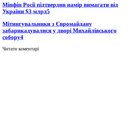
Мінфін Росії підтвердив намір вимагати від
України $3 млрд
5
Мітингувальники з Євромайдану
забарикадувалися у дворі Михайлівського
собору
4
Читати коментарі