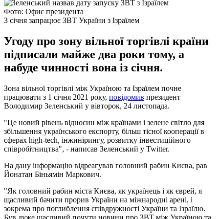
Фото: Офис президента
З січня запрацює ЗВТ України з Ізраїлем
Угоду про зону вільної торгівлі країни
підписали майже два роки тому, а
набуде чинності вона із січня.
Зона вільної торгівлі між Україною та Ізраїлем почне
працювати з 1 січня 2021 року,
повідомив
президент
Володимир Зеленський у вівторок, 24 листопада.
"Це новий рівень відносин між країнами і зелене світло для
збільшення українського експорту, більш тісної кооперації в
сферах high-tech, інжинірингу, розвитку інвестиційного
співробітництва", - написав Зеленський у Twitter.
На дану інформацію відреагував головний рабин Києва, рав
Йонатан Біньямін Маркович.
"Як головний рабин міста Києва, як українець і як єврей, я
щасливий бачити прорив України на міжнародні арені, і
зокрема про поглиблення співдружності України та Ізраїлю.
Був дуже щасливий почути новини про ЗВТ між Україною та