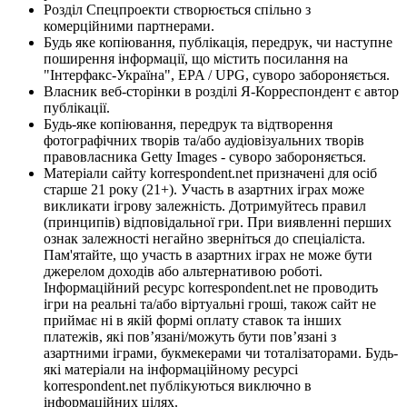
Розділ Спецпроекти створюється спільно з
комерційними партнерами.
Будь яке копіювання, публікація, передрук, чи наступне
поширення інформації, що містить посилання на
"Інтерфакс-Україна", EPA / UPG, суворо забороняється.
Власник веб-сторінки в розділі Я-Корреспондент є автор
публікації.
Будь-яке копіювання, передрук та відтворення
фотографічних творів та/або аудіовізуальних творів
правовласника Getty Images - суворо забороняється.
Матеріали сайту korrespondent.net призначені для осіб
старше 21 року (21+). Участь в азартних іграх може
викликати ігрову залежність. Дотримуйтесь правил
(принципів) відповідальної гри. При виявленні перших
ознак залежності негайно зверніться до спеціаліста.
Пам'ятайте, що участь в азартних іграх не може бути
джерелом доходів або альтернативою роботі.
Інформаційний ресурс korrespondent.net не проводить
ігри на реальні та/або віртуальні гроші, також сайт не
приймає ні в якій формі оплату ставок та інших
платежів, які пов’язані/можуть бути пов’язані з
азартними іграми, букмекерами чи тоталізаторами. Будь-
які матеріали на інформаційному ресурсі
korrespondent.net публікуються виключно в
інформаційних цілях.