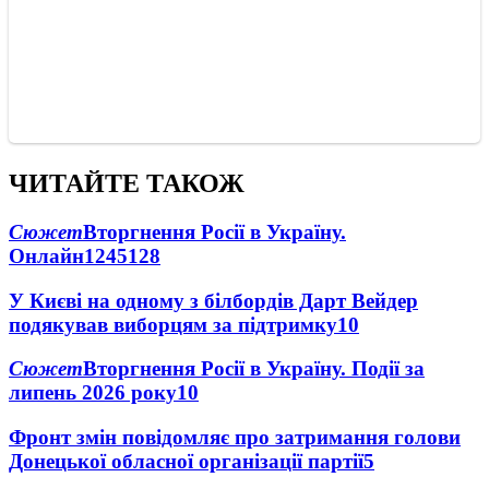
ЧИТАЙТЕ ТАКОЖ
Сюжет
Вторгнення Росії в Україну.
Онлайн
1245
128
У Києві на одному з білбордів Дарт Вейдер
подякував виборцям за підтримку
10
Сюжет
Вторгнення Росії в Україну. Події за
липень 2026 року
10
Фронт змін повідомляє про затримання голови
Донецької обласної організації партії
5