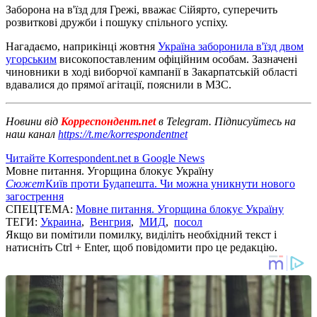
Заборона на в'їзд для Грежі, вважає Сійярто, суперечить
розвиткові дружби і пошуку спільного успіху.
Нагадаємо, наприкінці жовтня
Україна заборонила в'їзд двом
угорським
високопоставленим офіційним особам. Зазначені
чиновники в ході виборчої кампанії в Закарпатській області
вдавалися до прямої агітації, пояснили в МЗС.
Новини від
Корреспондент.net
в Telegram. Підписуйтесь на
наш канал
https://t.me/korrespondentnet
Читайте Korrespondent.net в Google News
Мовне питання. Угорщина блокує Україну
Сюжет
Київ проти Будапешта. Чи можна уникнути нового
загострення
СПЕЦТЕМА:
Мовне питання. Угорщина блокує Україну
ТЕГИ:
Украина
,
Венгрия
,
МИД
,
посол
Якщо ви помітили помилку, виділіть необхідний текст і
натисніть Ctrl + Enter, щоб повідомити про це редакцію.