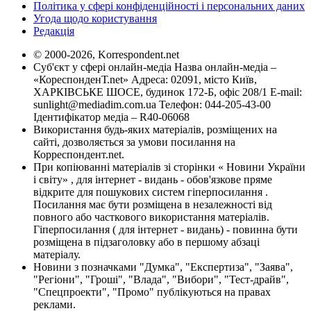
Політика у сфері конфіденційності і персональних даних
Угода щодо користування
Редакція
© 2000-2026, Korrespondent.net
Суб'єкт у сфері онлайн-медіа Назва онлайн-медіа –
«КореспонденТ.net» Адреса: 02091, місто Київ,
ХАРКІВСЬКЕ ШОСЕ, будинок 172-Б, офіс 208/1 E-mail:
sunlight@mediadim.com.ua
Телефон: 044-205-43-00
Ідентифікатор медіа – R40-06068
Використання будь-яких матеріалів, розміщених на
сайті, дозволяється за умови посилання на
Корреспондент.net.
При копіюванні матеріалів зі сторінки « Новини України
і світу» , для інтернет - видань - обов'язкове пряме
відкрите для пошукових систем гіперпосилання .
Посилання має бути розміщена в незалежності від
повного або часткового використання матеріалів.
Гіперпосилання ( для інтернет - видань) - повинна бути
розміщена в підзаголовку або в першому абзаці
матеріалу.
Новини з позначками "Думка", "Експертиза", "Заява",
"Регіони", "Гроші", "Влада", "Вибори", "Тест-драйв",
"Спецпроекти", "Промо" публікуються на правах
реклами.