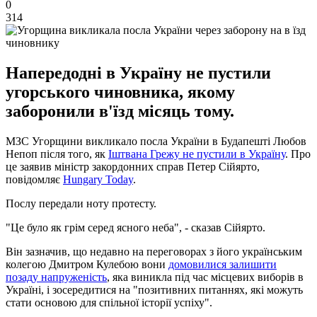
0
314
Напередодні в Україну не пустили
угорського чиновника, якому
заборонили в'їзд місяць тому.
МЗС Угорщини викликало посла України в Будапешті Любов
Непоп після того, як
Іштвана Грежу не пустили в Україну
. Про
це заявив міністр закордонних справ Петер Сійярто,
повідомляє
Hungary Today
.
Послу передали ноту протесту.
"Це було як грім серед ясного неба", - сказав Сійярто.
Він зазначив, що недавно на переговорах з його українським
колегою Дмитром Кулебою вони
домовилися залишити
позаду напруженість
, яка виникла під час місцевих виборів в
Україні, і зосередитися на "позитивних питаннях, які можуть
стати основою для спільної історії успіху".