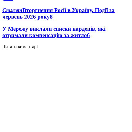
Сюжет
Вторгнення Росії в Україну. Події за
червень 2026 року
8
У Мережу виклали списки нардепів, які
отримали компенсацію за житло
6
Читати коментарі