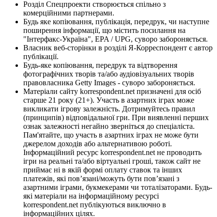
Розділ Спецпроекти створюється спільно з
комерційними партнерами.
Будь яке копіювання, публікація, передрук, чи наступне
поширення інформації, що містить посилання на
"Інтерфакс-Україна", EPA / UPG, суворо забороняється.
Власник веб-сторінки в розділі Я-Корреспондент є автор
публікації.
Будь-яке копіювання, передрук та відтворення
фотографічних творів та/або аудіовізуальних творів
правовласника Getty Images - суворо забороняється.
Матеріали сайту korrespondent.net призначені для осіб
старше 21 року (21+). Участь в азартних іграх може
викликати ігрову залежність. Дотримуйтесь правил
(принципів) відповідальної гри. При виявленні перших
ознак залежності негайно зверніться до спеціаліста.
Пам'ятайте, що участь в азартних іграх не може бути
джерелом доходів або альтернативою роботі.
Інформаційний ресурс korrespondent.net не проводить
ігри на реальні та/або віртуальні гроші, також сайт не
приймає ні в якій формі оплату ставок та інших
платежів, які пов’язані/можуть бути пов’язані з
азартними іграми, букмекерами чи тоталізаторами. Будь-
які матеріали на інформаційному ресурсі
korrespondent.net публікуються виключно в
інформаційних цілях.