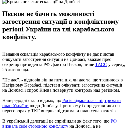
Пєсков не бачить можливості
загострення ситуації в конфліктному
регіоні України на тлі карабаського
конфлікту.
Недавня єскалація карабаського конфлікту не дає підстав
очікувати загострення ситуації на Донбасі, вважає прес-
секретар президента РФ Дмитро Пєсков, пише
ТАСС
у середу,
25 листопада.
"Не дає", - відповів він на питання, чи дає те, що трапилося в
Нагірному Карабасі, підстави очікувати загострення ситуації
на Донбасі і спроб Києва повернути контроль над регіоном.
Напередодні стало відомо, що
Росія відмовилася підтримати
план України
щодо Донбасу. При цьому їх представники на
переговорах у ТКГ вперше підтримали план сепаратистів.
В українській делегації це сприйняли як факт того, що
РФ
визнала себе стороною конфлікту
на Донбасі, а не