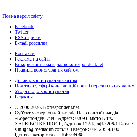
Повна версія сайту
Facebook
Twitter
RSS-стрічки
E-mail розсилка
Контакти
Реклама на сайті
Використання матеріалів korrespondent.net
Правила користування сайтом
Договір користування сайтом
Політика у сфері конфіденційності і персональних даних
Угода щодо користування
Редакція
© 2000-2026, Korrespondent.net
Суб'єкт у сфері онлайн-медіа Назва онлайн-медіа –
«КореспонденТ.net» Адреса: 02091, місто Київ,
ХАРКІВСЬКЕ ШОСЕ, будинок 172-Б, офіс 208/1 E-mail:
sunlight@mediadim.com.ua
Телефон: 044-205-43-00
Ідентифікатор медіа – R40-06068