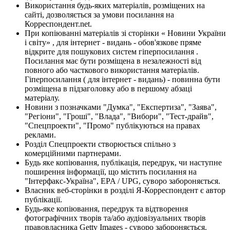
Використання будь-яких матеріалів, розміщених на
сайті, дозволяється за умови посилання на
Корреспондент.net.
При копіюванні матеріалів зі сторінки « Новини України
і світу» , для інтернет - видань - обов'язкове пряме
відкрите для пошукових систем гіперпосилання .
Посилання має бути розміщена в незалежності від
повного або часткового використання матеріалів.
Гіперпосилання ( для інтернет - видань) - повинна бути
розміщена в підзаголовку або в першому абзаці
матеріалу.
Новини з позначками "Думка", "Експертиза", "Заява",
"Регіони", "Гроші", "Влада", "Вибори", "Тест-драйв",
"Спецпроекти", "Промо" публікуються на правах
реклами.
Розділ Спецпроекти створюється спільно з
комерційними партнерами.
Будь яке копіювання, публікація, передрук, чи наступне
поширення інформації, що містить посилання на
"Інтерфакс-Україна", EPA / UPG, суворо забороняється.
Власник веб-сторінки в розділі Я-Корреспондент є автор
публікації.
Будь-яке копіювання, передрук та відтворення
фотографічних творів та/або аудіовізуальних творів
правовласника Getty Images - суворо забороняється.