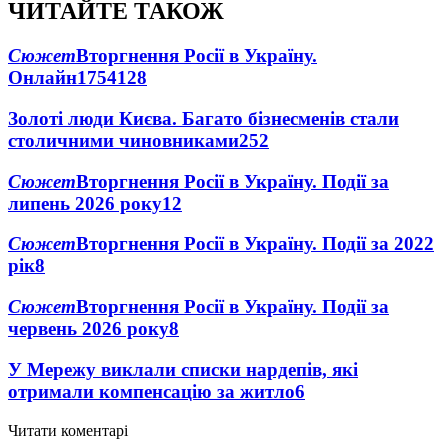
ЧИТАЙТЕ ТАКОЖ
Сюжет
Вторгнення Росії в Україну.
Онлайн
1754
128
Золоті люди Києва. Багато бізнесменів стали
столичними чиновниками
25
2
Сюжет
Вторгнення Росії в Україну. Події за
липень 2026 року
12
Сюжет
Вторгнення Росії в Україну. Події за 2022
рік
8
Сюжет
Вторгнення Росії в Україну. Події за
червень 2026 року
8
У Мережу виклали списки нардепів, які
отримали компенсацію за житло
6
Читати коментарі