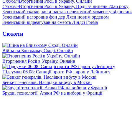
Сюжет
Вторгнення Росії в Україну. Онлайн
Сюжет
Вторгнення Росії в Україну. Події за липень 2026 року
Зеленський сказав, коли настав переломний момент у відносин
Зеленський нагородив фон дер Ляєн новим орденом
Зеленський відреагував на смерть Ліндсі Грема
Сюжети
Війна на Близькому Сході. Онлайн
Вторгнення Росії в Україну. Онлайн
Підсумки 06.08: Санкції проти РФ і дрон у Лейпцигу
Бенкет генералів. Наслідки вибуху в Москві
Брудні технології. Атаки РФ на вибори у Франції