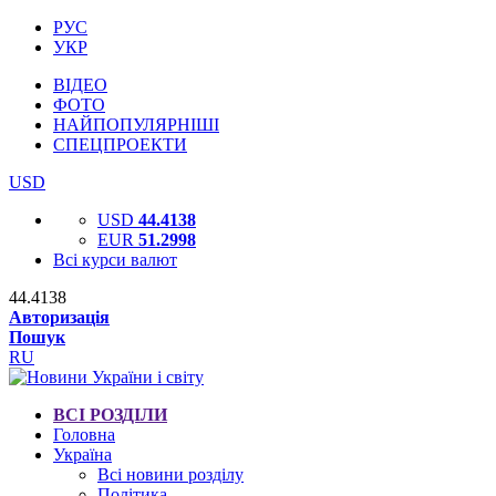
РУС
УКР
ВІДЕО
ФОТО
НАЙПОПУЛЯРНІШІ
СПЕЦПРОЕКТИ
USD
USD
44.4138
EUR
51.2998
Всі курси валют
44.4138
Авторизація
Пошук
RU
ВСІ РОЗДІЛИ
Головна
Україна
Всі новини розділу
Політика