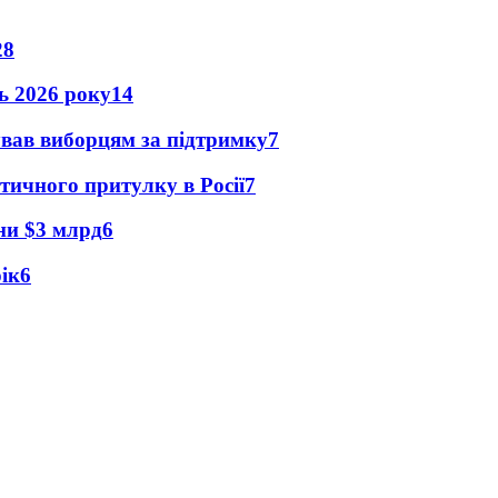
28
нь 2026 року
14
ував виборцям за підтримку
7
тичного притулку в Росії
7
їни $3 млрд
6
рік
6