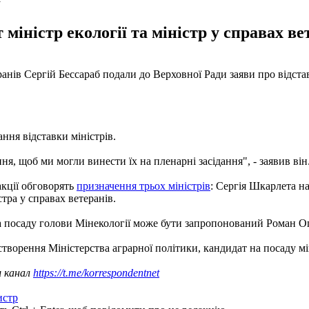
у
міністр екології та міністр у справах ве
анів Сергій Бессараб подали до Верховної Ради заяви про відстав
ння відставки міністрів.
ня, щоб ми могли винести їх на пленарні засідання", - заявив він
акції обговорять
призначення трьох міністрів
: Сергія Шкарлета на
тра у справах ветеранів.
а посаду голови Мінекології може бути запропонований Роман О
 створення Міністерства аграрної політики, кандидат на посаду м
ш канал
https://t.me/korrespondentnet
истр