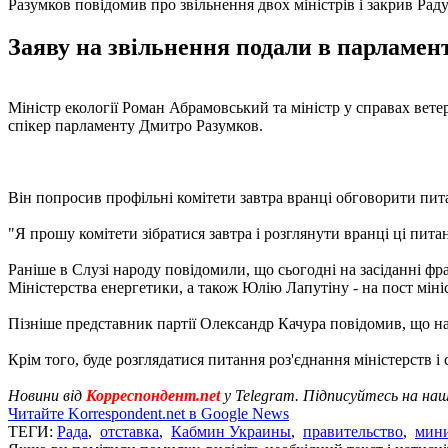
Разумков повідомив про звільнення двох міністрів і закрив Рад
Заяву на звільнення подали в парламент 
Міністр екології Роман Абрамовський та міністр у справах ветер
спікер парламенту Дмитро Разумков.
Він попросив профільні комітети завтра вранці обговорити пита
"Я прошу комітети зібратися завтра і розглянути вранці ці питан
Раніше в Слузі народу повідомили, що сьогодні на засіданні фр
Міністерства енергетики, а також Юлію Лапутіну - на пост мініс
Пізніше представник партії Олександр Качура повідомив, що н
Крім того, буде розглядатися питання роз'єднання міністерств і
Новини від
Корреспондент.net
у Telegram. Підписуйтесь на на
Читайте Korrespondent.net в Google News
ТЕГИ:
Рада
,
отставка
,
Кабмин Украины
,
правительство
,
мин