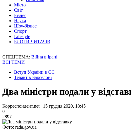
Місто
Світ
Бізнес
Наука
Шоу-бізнес
Спорт
Lifestyle
БЛОГИ ЧИТАЧІВ
СПЕЦТЕМА:
Війна в Ірані
ВСІ ТЕМИ
Вступ України в ЄС
Теракт в Барселоні
Два міністри подали у відстав
Корреспондент.net, 15 грудня 2020, 18:45
0
2897
Фото: rada.gov.ua