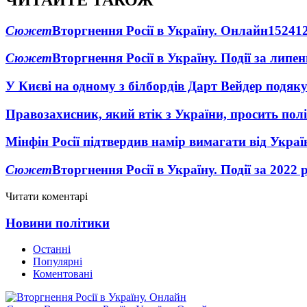
Сюжет
Вторгнення Росії в Україну. Онлайн
1524
1
Сюжет
Вторгнення Росії в Україну. Події за липе
У Києві на одному з білбордів Дарт Вейдер подяк
Правозахисник, який втік з України, просить полі
Мінфін Росії підтвердив намір вимагати від Укра
Сюжет
Вторгнення Росії в Україну. Події за 2022 
Читати коментарі
Новини політики
Останні
Популярні
Коментовані