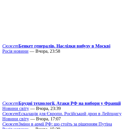
Сюжет
Бенкет генералів. Наслідки вибуху в Москві
Росія новини
— Вчора, 23:58
Сюжет
Брудні технології. Атаки РФ на вибори у Франції
Новини світу
— Вчора, 23:39
Сюжет
Ескалація для Європи. Російський дрон в Лейпцигу
Новини світу
— Вчора, 17:07
Сюжет
Зміни в армії РФ: що стоїть за рішенням Путіна