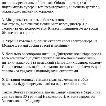
питаннях регіональної безпеки. Обидва президенти
підтримують суверенітет і територіальну цілісність держав у
міжнародно визнаних кордонах.
3. Між двома столицями з'явиться нова повноцінна
магістраль, включаючи новий міст через Дністер. Це
скоротить час подорожі між Києвом і Кишиневом до трохи
більше п'яти годин.
4. Україна готова відновити експорт своєї електроенергії в
Молдову, а наші сусіди готові її прийняти.
5. Детально обговорили питання Дністровського гідровузла і
весь комплекс супутніх аспектів, включаючи екологічний, і
питання власності та демаркації відповідних ділянок кордону.
Є політична воля, щоб це питання зникло як проблемне, далі
справа - за урядами і відповідними експертами.
6. Питання мовних та інших прав нацменшин в обох
державах будуть врегульовані на паритетній основі.
Також Жовква повідомив, що на Санду чекають в Україні на
святкування 30-ї річниці Незалежності. А вона запросила
Зеленського в Молдову.