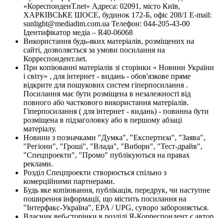
«КореспонденТ.net» Адреса: 02091, місто Київ,
ХАРКІВСЬКЕ ШОСЕ, будинок 172-Б, офіс 208/1 E-mail:
sunlight@mediadim.com.ua
Телефон: 044-205-43-00
Ідентифікатор медіа – R40-06068
Використання будь-яких матеріалів, розміщених на
сайті, дозволяється за умови посилання на
Корреспондент.net.
При копіюванні матеріалів зі сторінки « Новини України
і світу» , для інтернет - видань - обов'язкове пряме
відкрите для пошукових систем гіперпосилання .
Посилання має бути розміщена в незалежності від
повного або часткового використання матеріалів.
Гіперпосилання ( для інтернет - видань) - повинна бути
розміщена в підзаголовку або в першому абзаці
матеріалу.
Новини з позначками "Думка", "Експертиза", "Заява",
"Регіони", "Гроші", "Влада", "Вибори", "Тест-драйв",
"Спецпроекти", "Промо" публікуються на правах
реклами.
Розділ Спецпроекти створюється спільно з
комерційними партнерами.
Будь яке копіювання, публікація, передрук, чи наступне
поширення інформації, що містить посилання на
"Інтерфакс-Україна", EPA / UPG, суворо забороняється.
Власник веб-сторінки в розділі Я-Корреспондент є автор