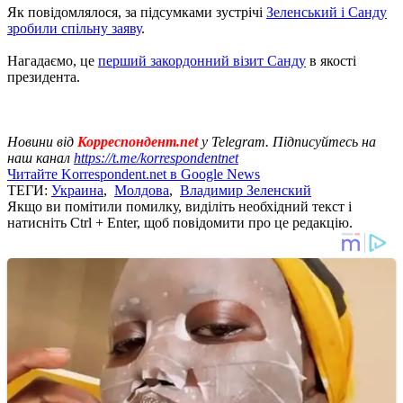
Як повідомлялося, за підсумками зустрічі
Зеленський і Санду
зробили спільну заяву
.
Нагадаємо, це
перший закордонний візит Санду
в якості
президента.
Новини від
Корреспондент.net
у Telegram. Підписуйтесь на
наш канал
https://t.me/korrespondentnet
Читайте Korrespondent.net в Google News
ТЕГИ:
Украина
,
Молдова
,
Владимир Зеленский
Якщо ви помітили помилку, виділіть необхідний текст і
натисніть Ctrl + Enter, щоб повідомити про це редакцію.