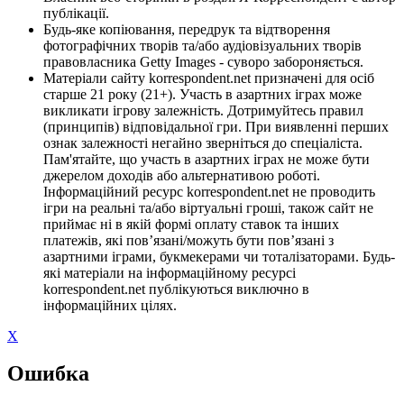
публікації.
Будь-яке копіювання, передрук та відтворення
фотографічних творів та/або аудіовізуальних творів
правовласника Getty Images - суворо забороняється.
Матеріали сайту korrespondent.net призначені для осіб
старше 21 року (21+). Участь в азартних іграх може
викликати ігрову залежність. Дотримуйтесь правил
(принципів) відповідальної гри. При виявленні перших
ознак залежності негайно зверніться до спеціаліста.
Пам'ятайте, що участь в азартних іграх не може бути
джерелом доходів або альтернативою роботі.
Інформаційний ресурс korrespondent.net не проводить
ігри на реальні та/або віртуальні гроші, також сайт не
приймає ні в якій формі оплату ставок та інших
платежів, які пов’язані/можуть бути пов’язані з
азартними іграми, букмекерами чи тоталізаторами. Будь-
які матеріали на інформаційному ресурсі
korrespondent.net публікуються виключно в
інформаційних цілях.
X
Ошибка