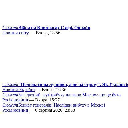
Сюжет
Війна на Близькому Сході. Онлайн
Новини світу
— Вчора, 18:56
Сюжет
"Полювати на лучника, а не на стрілу". Як Україні 
Новини України
— Вчора, 16:36
Сюжет
Загадковий звук вибуху налякав Москву: що це було
Росія новини
— Вчора, 15:27
Сюжет
Бенкет генералів. Наслідки вибуху в Москві
Росія новини
— 6 серпня 2026, 23:58