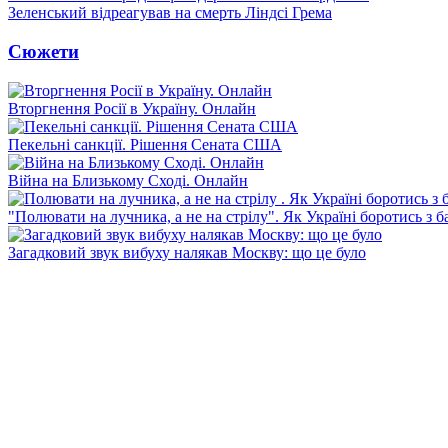
Зеленський відреагував на смерть Ліндсі Грема
Сюжети
Вторгнення Росії в Україну. Онлайн
Пекельні санкції. Рішення Сената США
Війна на Близькому Сході. Онлайн
"Полювати на лучника, а не на стрілу". Як Україні боротись з 
Загадковий звук вибуху налякав Москву: що це було