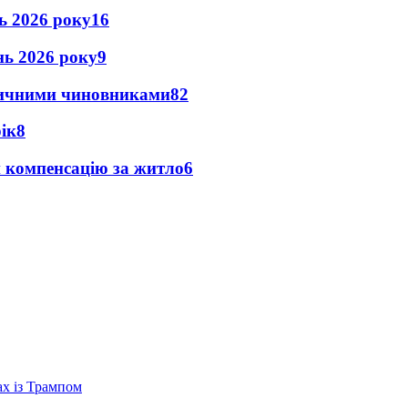
нь 2026 року
16
ень 2026 року
9
оличними чиновниками
8
2
рік
8
и компенсацію за житло
6
ах із Трампом