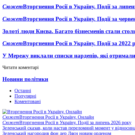
Сюжет
Вторгнення Росії в Україну. Події за липе
Сюжет
Вторгнення Росії в Україну. Події за черв
Золоті люди Києва. Багато бізнесменів стали ст
Сюжет
Вторгнення Росії в Україну. Події за 2022 
У Мережу виклали списки нардепів, які отримал
Читати коментарі
Новини політики
Останні
Популярні
Коментовані
Сюжет
Вторгнення Росії в Україну. Онлайн
Сюжет
Вторгнення Росії в Україну. Події за липень 2026 року
Зеленський сказав, коли настав переломний момент у відносин
Зеленський нагородив фон дер Ляєн новим орденом