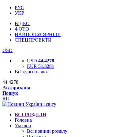
РУС
УКР
ВІДЕО
ФОТО
НАЙПОПУЛЯРНІШІ
СПЕЦПРОЕКТИ
USD
USD
44.4278
EUR
51.3281
Всі курси валют
44.4278
Авторизація
Пошук
RU
ВСІ РОЗДІЛИ
Головна
Україна
Всі новини розділу
Політика