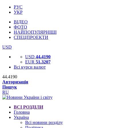
РУС
УКР
ВІДЕО
ФОТО
НАЙПОПУЛЯРНІШІ
СПЕЦПРОЕКТИ
USD
USD
44.4190
EUR
51.3207
Всі курси валют
44.4190
Авторизація
Пошук
RU
ВСІ РОЗДІЛИ
Головна
Україна
Всі новини розділу
Політика