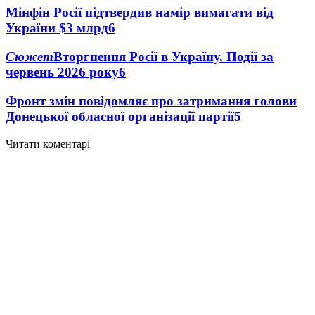
Мінфін Росії підтвердив намір вимагати від
України $3 млрд
6
Сюжет
Вторгнення Росії в Україну. Події за
червень 2026 року
6
Фронт змін повідомляє про затримання голови
Донецької обласної організації партії
5
Читати коментарі