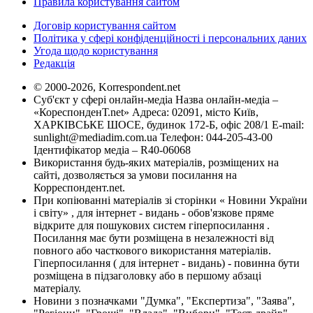
Правила користування сайтом
Договір користування сайтом
Політика у сфері конфіденційності і персональних даних
Угода щодо користування
Редакція
© 2000-2026, Korrespondent.net
Суб'єкт у сфері онлайн-медіа Назва онлайн-медіа –
«КореспонденТ.net» Адреса: 02091, місто Київ,
ХАРКІВСЬКЕ ШОСЕ, будинок 172-Б, офіс 208/1 E-mail:
sunlight@mediadim.com.ua
Телефон: 044-205-43-00
Ідентифікатор медіа – R40-06068
Використання будь-яких матеріалів, розміщених на
сайті, дозволяється за умови посилання на
Корреспондент.net.
При копіюванні матеріалів зі сторінки « Новини України
і світу» , для інтернет - видань - обов'язкове пряме
відкрите для пошукових систем гіперпосилання .
Посилання має бути розміщена в незалежності від
повного або часткового використання матеріалів.
Гіперпосилання ( для інтернет - видань) - повинна бути
розміщена в підзаголовку або в першому абзаці
матеріалу.
Новини з позначками "Думка", "Експертиза", "Заява",