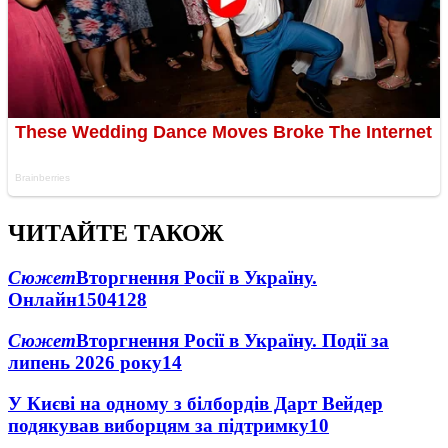
ЧИТАЙТЕ ТАКОЖ
Сюжет
Вторгнення Росії в Україну.
Онлайн
1504
128
Сюжет
Вторгнення Росії в Україну. Події за
липень 2026 року
14
У Києві на одному з білбордів Дарт Вейдер
подякував виборцям за підтримку
10