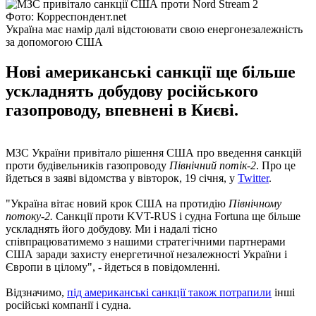
Фото: Корреспондент.net
Україна має намір далі відстоювати свою енергонезалежність
за допомогою США
Нові американські санкції ще більше
ускладнять добудову російського
газопроводу, впевнені в Києві.
МЗС України привітало рішення США про введення санкцій
проти будівельників газопроводу
Північний потік-2
. Про це
йдеться в заяві відомства у вівторок, 19 січня, у
Twitter
.
"Україна вітає новий крок США на протидію
Північному
потоку-2.
Санкції проти KVT-RUS і судна Fortuna ще більше
ускладнять його добудову. Ми і надалі тісно
співпрацюватимемо з нашими стратегічними партнерами
США заради захисту енергетичної незалежності України і
Європи в цілому", - йдеться в повідомленні.
Відзначимо,
під американські санкції також потрапили
інші
російські компанії і судна.