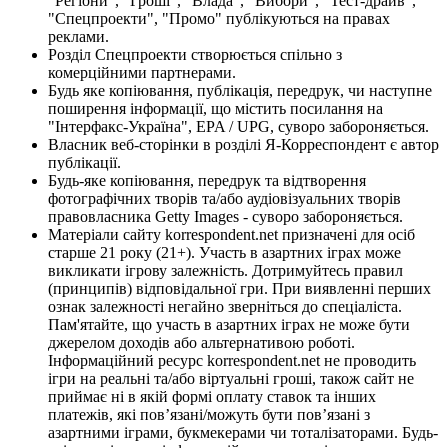
"Регіони", "Гроші", "Влада", "Вибори", "Тест-драйв",
"Спецпроекти", "Промо" публікуються на правах
реклами.
Розділ Спецпроекти створюється спільно з
комерційними партнерами.
Будь яке копіювання, публікація, передрук, чи наступне
поширення інформації, що містить посилання на
"Інтерфакс-Україна", EPA / UPG, суворо забороняється.
Власник веб-сторінки в розділі Я-Корреспондент є автор
публікації.
Будь-яке копіювання, передрук та відтворення
фотографічних творів та/або аудіовізуальних творів
правовласника Getty Images - суворо забороняється.
Матеріали сайту korrespondent.net призначені для осіб
старше 21 року (21+). Участь в азартних іграх може
викликати ігрову залежність. Дотримуйтесь правил
(принципів) відповідальної гри. При виявленні перших
ознак залежності негайно зверніться до спеціаліста.
Пам'ятайте, що участь в азартних іграх не може бути
джерелом доходів або альтернативою роботі.
Інформаційний ресурс korrespondent.net не проводить
ігри на реальні та/або віртуальні гроші, також сайт не
приймає ні в якій формі оплату ставок та інших
платежів, які пов’язані/можуть бути пов’язані з
азартними іграми, букмекерами чи тоталізаторами. Будь-