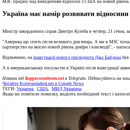
МЗС працює над виведенням відносин з США на новий рівень
Україна має намір розвивати відносин
Міністр закордонних справ Дмитро Кулеба в четвер, 21 січня, 
"Америка ще спить після великого дня вчора. А ми в МЗС поча
партнерство на якісно новий рівень довіри і взаємодії", - напис
Відзначимо, на
інавгурації нового президента Джо Байдена
був 
А в американському посольстві в Україні після інавгурації зая
Новини від
Корреспондент.net
в Telegram. Підписуйтесь на на
Читайте Korrespondent.net в Google News
ТЕГИ:
Украина
,
США
,
МИД Украины
Якщо ви помітили помилку, виділіть необхідний текст і натисніт