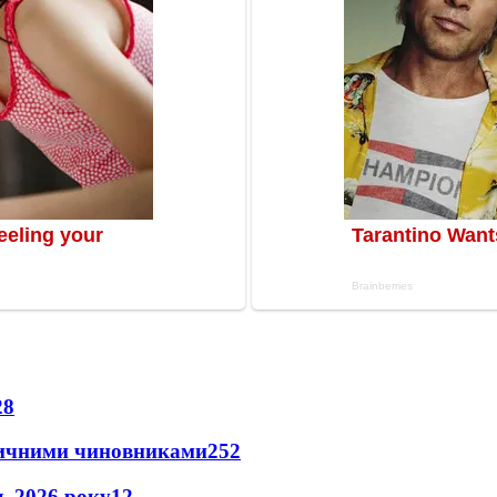
28
оличними чиновниками
25
2
нь 2026 року
12