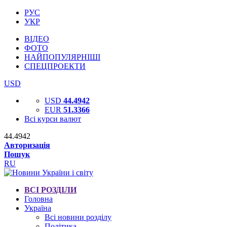
РУС
УКР
ВІДЕО
ФОТО
НАЙПОПУЛЯРНІШІ
СПЕЦПРОЕКТИ
USD
USD
44.4942
EUR
51.3366
Всі курси валют
44.4942
Авторизація
Пошук
RU
ВСІ РОЗДІЛИ
Головна
Україна
Всі новини розділу
Політика