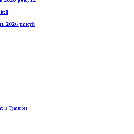
рік
8
ень 2026 року
8
ах із Трампом