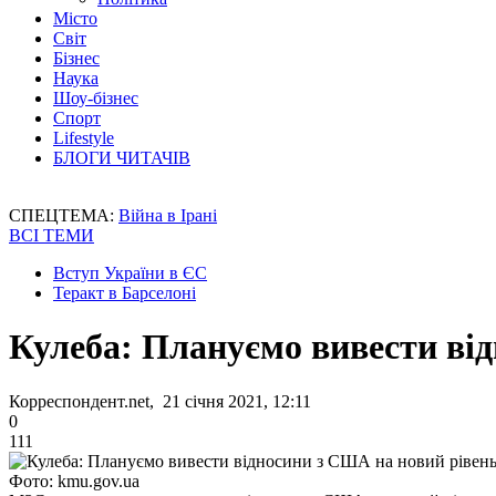
Місто
Світ
Бізнес
Наука
Шоу-бізнес
Спорт
Lifestyle
БЛОГИ ЧИТАЧІВ
СПЕЦТЕМА:
Війна в Ірані
ВСІ ТЕМИ
Вступ України в ЄС
Теракт в Барселоні
Кулеба: Плануємо вивести ві
Корреспондент.net, 21 січня 2021, 12:11
0
111
Фото: kmu.gov.ua