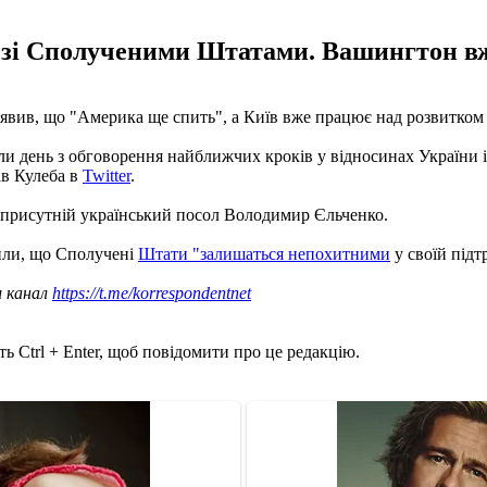
и зі Сполученими Штатами. Вашингтон вж
заявив, що "Америка ще спить", а Київ вже працює над розвитко
ли день з обговорення найближчих кроків у відносинах України
ав Кулеба в
Twitter
.
присутній український посол Володимир Єльченко.
вили, що Сполучені
Штати "залишаться непохитними
у своїй підт
ш канал
https://t.me/korrespondentnet
ь Ctrl + Enter, щоб повідомити про це редакцію.