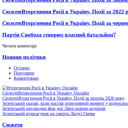
Сюжет
Вторгнення Росії в Україну. Події за 2022 
Сюжет
Вторгнення Росії в Україну. Події за черв
Партія Свобода створює власний батальйон
7
Читати коментарі
Новини політики
Останні
Популярні
Коментовані
Сюжет
Вторгнення Росії в Україну. Онлайн
Сюжет
Вторгнення Росії в Україну. Події за липень 2026 року
Зеленський сказав, коли настав переломний момент у відносин
Зеленський нагородив фон дер Ляєн новим орденом
Зеленський відреагував на смерть Ліндсі Грема
Сюжети