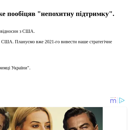
е пообіцяв "непохитну підтримку".
м відносин з США.
 і США. Плануємо вже 2021-го вивести наше стратегічне
римці України".